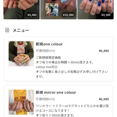
¥6,480
¥10,480
¥8,980
メニュー
新規one colour
所要時間
60
分
¥6,480
ご新規様限定価格

オフ有りの場合お時間＋30min頂きます。

colour mix可◎

オフの有無と長さ出しの有無必ずお申し付け下さい
ませ。
新規 mirror one colour
所要時間
60
分
¥6,980
ワンカラー ＋ミラーorマグネットどちらかお選び頂
けるコースになります！

オフ有り＋30min頂きます。
