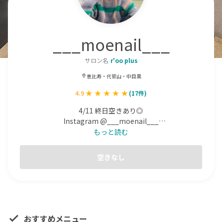
___moenail___
サロン名
r'oo plus
恵比寿・代官山・中目黒
4.9
(
17
件)
4/11 終日空きあり◎

Instagram @___moenail___

恵比寿駅から徒歩1分のsalonになります📍

もっと読む
nuance design得意です◎

※ご予約のお時間から10分以上の遅れは施術をお断りさせ
空きなし
て頂く場合が御座いますのでご了承下さいませ。
おすすめメニュー