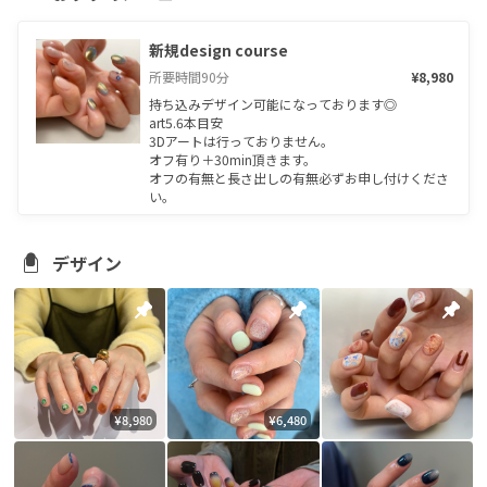
新規design course
所要時間
90
分
¥8,980
持ち込みデザイン可能になっております◎

art5.6本目安

3Dアートは行っておりません。

オフ有り＋30min頂きます。

オフの有無と長さ出しの有無必ずお申し付けくださ
い。
デザイン
¥8,980
¥6,480