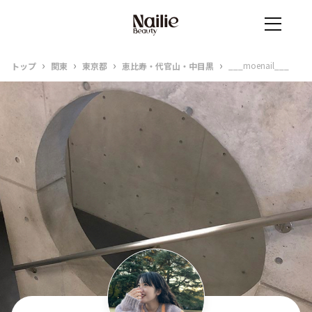
›
›
›
›
___moenail___
トップ
関東
東京都
恵比寿・代官山・中目黒