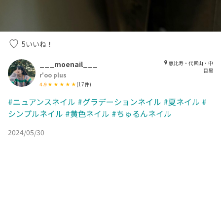
5
いいね！
___moenail___
恵比寿・代官山・中
目黒
r'oo plus
4.9
(
17
件)
#ニュアンスネイル
#グラデーションネイル
#夏ネイル
#
シンプルネイル
#黄色ネイル
#ちゅるんネイル
2024/05/30