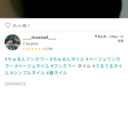
3
いいね！
___moenail___
恵比寿・代官山・中
目黒
r'oo plus
4.9
(
17
件)
#ちゅるんワンカラー
#ちゅるんネイル
#ベージュワンカ
ラー
#ベージュネイル
#ワンカラー
ネイル
#うるうるネイ
ル
#シンプルネイル
#春ネイル
2024/04/23