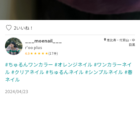
2
いいね！
___moenail___
恵比寿・代官山・中
目黒
r'oo plus
4.9
(
17
件)
#ちゅるんワンカラー
#オレンジネイル
#ワンカラーネイ
ル
#クリアネイル
#ちゅるんネイル
#シンプルネイル
#春
ネイル
2024/04/23