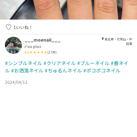
1
いいね！
___moenail___
恵比寿・代官山・中
目黒
r'oo plus
4.9
(
17
件)
#シンプルネイル
#クリアネイル
#ブルーネイル
#春ネイ
ル
#お洒落ネイル
#ちゅるんネイル
#ポコポコネイル
2024/04/11