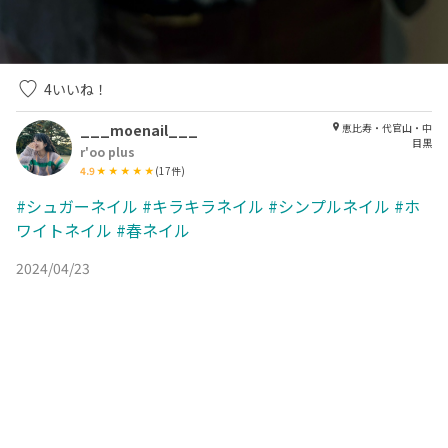
4
いいね！
___moenail___
恵比寿・代官山・中
目黒
r'oo plus
4.9
(
17
件)
#シュガーネイル
#キラキラネイル
#シンプルネイル
#ホ
ワイトネイル
#春ネイル
2024/04/23