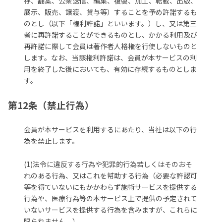
存、翻案、公衆送信、編集、複製、加工、転載、出版、
展示、販売、譲渡、貸与等）することを予め許諾するも
のとし（以下「権利許諾」といいます。）し、又は第三
者に再許諾することができるものとし、かかる利用及び
再許諾に際して会員は著作者人格権を行使しないものと
します。なお、当該権利許諾は、会員が本サービスの利
用を終了した後においても、有効に存続するものとしま
す。
第12条（禁止行為）
会員が本サービスを利用するにあたり、当社は以下の行
為を禁止します。
(1)法令に違反する行為や犯罪的行為若しくはそのおそ
れのある行為、又はこれを幇助する行為（必要な許認可
等を得ていないにもかかわらず施術サービスを提供する
行為や、医療行為等の本サービス上で提供の予定されて
いないサービスを提供する行為を含みますが、これらに
限られません。）