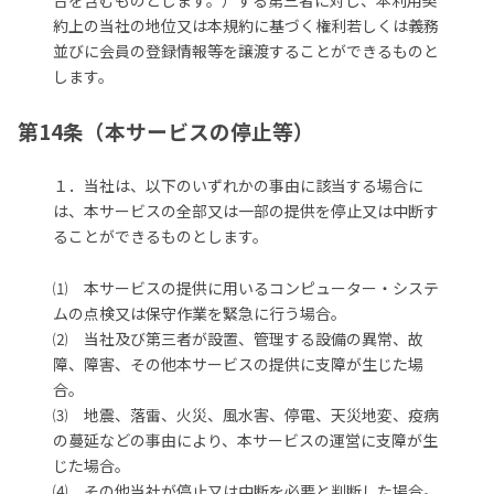
合を含むものとします。）する第三者に対し、本利用契
約上の当社の地位又は本規約に基づく権利若しくは義務
並びに会員の登録情報等を譲渡することができるものと
します。
第14条（本サービスの停止等）
１．当社は、以下のいずれかの事由に該当する場合に
は、本サービスの全部又は一部の提供を停止又は中断す
ることができるものとします。
⑴ 本サービスの提供に用いるコンピューター・システ
ムの点検又は保守作業を緊急に行う場合。
⑵ 当社及び第三者が設置、管理する設備の異常、故
障、障害、その他本サービスの提供に支障が生じた場
合。
⑶ 地震、落雷、火災、風水害、停電、天災地変、疫病
の蔓延などの事由により、本サービスの運営に支障が生
じた場合。
⑷ その他当社が停止又は中断を必要と判断した場合。