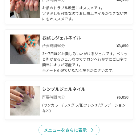
お爪のトラブル改善にオススメです。

ツヤ消しも可能なのでお仕事上ネイルができない方
にもオススメです。
お試しジェルネイル
所要時間
90
分
¥3,850
3〜7日ほどお楽しみいただけるジェルです。ペリッ
と剥がせるジェルなのでサロンへ行かずにご自宅で
簡単にオフが可能です。

※アート別途でいただく場合がございます。
シンプルジェルネイル
所要時間
70
分
¥6,050
(ワンカラー/ラメグラ/細フレンチ/グラデーション
など)
メニューをさらに表示