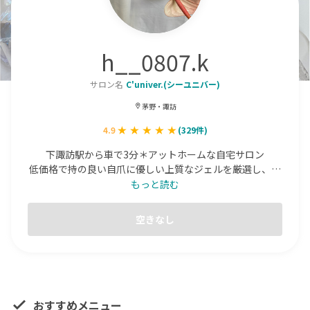
h__0807.k
サロン名
C'univer.(シーユニバー)
茅野・諏訪
4.9
(
329
件)
下諏訪駅から車で3分＊アットホームな自宅サロン

低価格で持の良い自爪に優しい上質なジェルを厳選し、お
爪の状態や長さに合わせた施術を行います。

もっと読む
カラー、パーツなど豊富！！

※アレルギー対応ジェルも取り扱っています
空きなし
おすすめメニュー