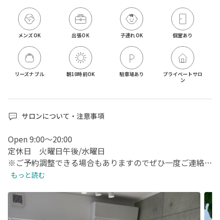
メンズOK
出張OK
子連れOK
個室あり
リーズナブル
朝10時前OK
駐車場あり
プライベートサロ
ン
サロンについて・注意事項
Open 9:00〜20:00

定休日　火曜日午後/水曜日

※ご予約調整できる場合もありますのでぜひ一度ご連絡く
ださいませ🙇‍♀️！

もっと読む
※ 5月よりDM/公式LINE/お電話からのみのご予約となり
ます🙇‍♀️
