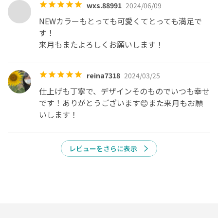
wxs.88991
2024/06/09
❺凸凹のないツルっとした『フォルム』

NEWカラーもとっても可愛くてとっても満足で
歪みのない美しいフォルム作り。

す！

来月もまたよろしくお願いします！
❻お爪の周りもしっかり『ケア』

硬くなったサイドの皮膚までしっかりケアしてすべすべ
reina7318
2024/03/25
に。

仕上げも丁寧で、デザインそのものでいつも幸せ
🌼【オフあり・オフなし】

です！ありがとうございます😊また来月もお願
必ずご予約の際に選択ください。

いします！
🌼【お直し】

無償お直し期間 : 施術日から1週間以内
レビューをさらに表示
空きなし