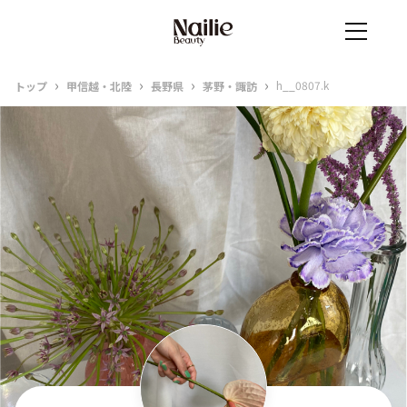
›
›
›
›
h__0807.k
トップ
甲信越・北陸
長野県
茅野・諏訪