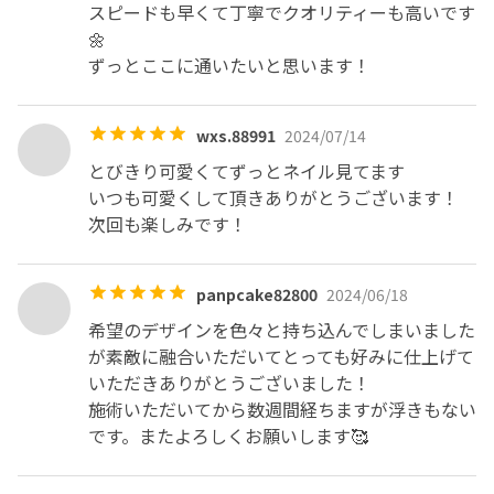
ります。ご理解頂ける方のみご予約お願い致します。

スピードも早くて丁寧でクオリティーも高いです
🌼

ずっとここに通いたいと思います！
❶持の良い『上質なネイル』

持の良い自爪に優しい上質なジェルを厳選し、お爪の状態
wxs.88991
2024/07/14
や長さに合わせた施術を行います。

とびきり可愛くてずっとネイル見てます

❷自爪をいたわる『フィルイン施術』

いつも可愛くして頂きありがとうございます！

オフ時の自爪ダメージを軽減するため伸びた部分を整えベ
次回も楽しみです！
ースジェルのみを残し新しいデザインを施すリペアシステ
ムを採用。

panpcake82800
2024/06/18
❸『爪の育成』

希望のデザインを色々と持ち込んでしまいました
深爪/噛み癖/むしり癖/そり爪/ちび爪/男爪/二枚爪/等お爪
が素敵に融合いただいてとっても好みに仕上げて
のトラブルもお任せください。

いただきありがとうございました！

施術いただいてから数週間経ちますが浮きもない
❹根本まできっちりカラーで『美しく』

です。またよろしくお願いします🥰
キューティクルラインギリギリまでしっかりカラーを塗っ
て美しく仕上げます。
