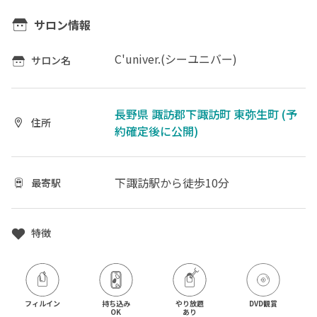
サロン情報
C'univer.(シーユニバー)
サロン名
長野県 諏訪郡下諏訪町 東弥生町 (予
住所
約確定後に公開)
下諏訪駅
から徒歩10分
最寄駅
特徴
フィルイン
持ち込み

やり放題

DVD観賞
OK
あり