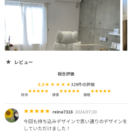
※2024年7月1日より全メニューにて指名料550円込みの
料金設定となっております。🙇‍♀️

ご覧頂きありがとうございます🌿

ネイリスト歴9年目

ニュアンスネイル/個性派ネイル/韓国ネイルが得意です🎨

自宅の一室でのプライベートサロンになります。

ー注意事項ー

レビュー
※ネイリーで予約された方はオンライン決済となります。

総合評価
※個人サロンの為、施術には多めのお時間をいただいてお
4.9
329
件の評価
ります。早めに仕上げていただきたい方はあらかじめお伝
えください。

技術
接客
価格
※持込デザイン(イメージデザイン)の画像がある方はあら
reina7318
2024/07/30
かじめお伝えしてくださるとありがたいです^ ^

今回も持ち込みデザインで思い通りのデザインを
※自宅サロンのため、子供が騒がしくしてしまう場合があ
していただけました！
