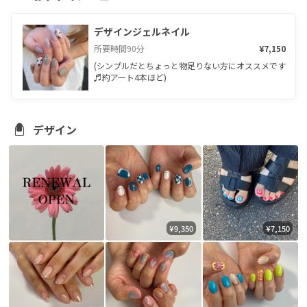
デザインジェルネイル
所要時間
90
分
¥7,150
(シンプルだとちょっと物足りない方にオススメです
♬約アート4本ほど)
デザイン
¥9,350
¥7,150