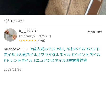
1
いいね！
h__0807.k
茅野・諏訪
C'univer.(シーユニバー)
4.9
(
329
件)
nuance💙 ・ ・
#成人式ネイル
#おしゃれネイル
#ハンド
ネイル
#人気ネイル
#ブライダルネイル
#イベントネイル
#トレンドネイル
#ニュアンスネイル#左右非対称
2023/01/26