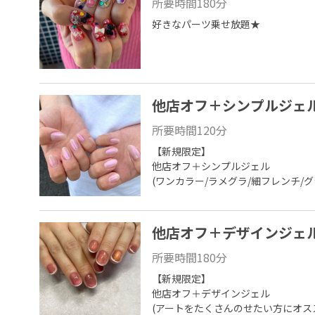
所要時間
180
分
好きなパーツ乗せ放題★
他店オフ＋シンプルジェ
所要時間
120
分
【新規限定】

他店オフ＋シンプルジェル

(ワンカラー/ラメグラ/細フレンチ/
他店オフ＋デザインジェ
所要時間
180
分
【新規限定】

他店オフ＋デザインジェル

(アートをたくさんのせたい方にオス