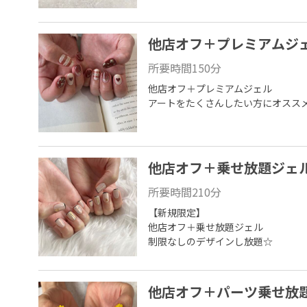
他店オフ＋プレミアムジ
所要時間
150
分
他店オフ＋プレミアムジェル

アートをたくさんしたい方にオスス
他店オフ＋乗せ放題ジェ
所要時間
210
分
【新規限定】

他店オフ＋乗せ放題ジェル

制限なしのデザインし放題☆
他店オフ＋パーツ乗せ放