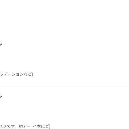
ル
グラデーションなど)
ル
スメです。約アート4本ほど)