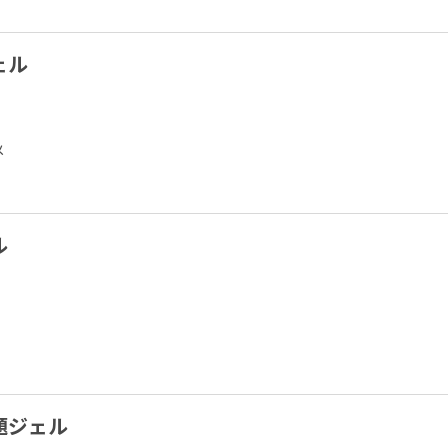
ェル
メ
ル
題ジェル