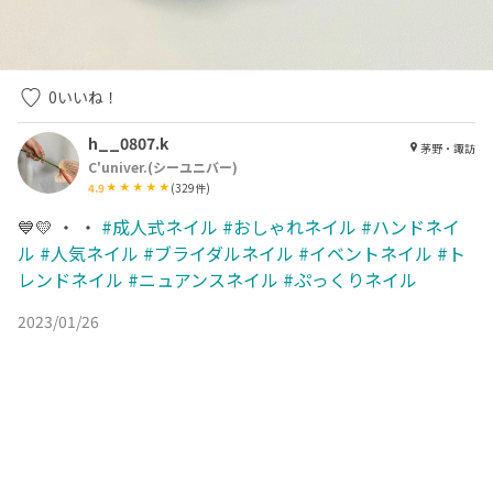
0
いいね！
h__0807.k
茅野・諏訪
C'univer.(シーユニバー)
4.9
(
329
件)
💙💛 ・ ・
#成人式ネイル
#おしゃれネイル
#ハンドネイ
ル
#人気ネイル
#ブライダルネイル
#イベントネイル
#ト
レンドネイル
#ニュアンスネイル
#ぷっくりネイル
2023/01/26