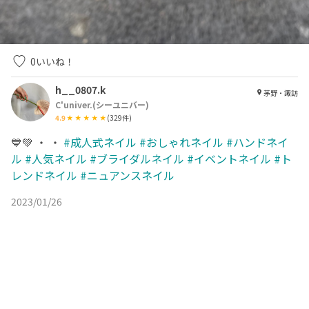
0
いいね！
h__0807.k
茅野・諏訪
C'univer.(シーユニバー)
4.9
(
329
件)
💙💚 ・ ・
#成人式ネイル
#おしゃれネイル
#ハンドネイ
ル
#人気ネイル
#ブライダルネイル
#イベントネイル
#ト
レンドネイル
#ニュアンスネイル
2023/01/26