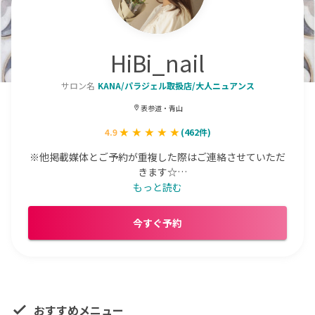
HiBi_nail
サロン名
KANA/パラジェル取扱店/大人ニュアンス
表参道・青山
4.9
(
462
件)
※他掲載媒体とご予約が重複した際はご連絡させていただ
きます☆

土日祝日・夜のお時間帯にご予約の場合は他媒体と重複し
もっと読む
やすくなります💦ご了承下さい。

また、土日祝日につきましてはご新規様お断りしておりま
今すぐ予約
す。

爪に優しいフィルイン推奨/大人ニュアンス/お手元が綺麗
に見える素敵なデザイン提案致します⭐︎
おすすめメニュー