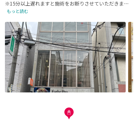
※15分以上遅れますと施術をお断りさせていただきます
のでご了承下さい。その場合キャンセルが発生致しますの
もっと読む
でご注意ください。

※キャンセルや日程変更は出来るだけお早めにお願い致し
ます。

※如何なる理由でも、直前にメッセージを頂いた場合でも
当日キャンセルの場合はキャンセル料頂戴いたします。ご
了承下さい。

※前日ご予約のお客様へ→前日もキャンセルの場合は施術
料金の50%頂戴しております。長さだしや亀裂留めご希望
の際は事前に一度ご確認頂いてからご予約をお願い致しま
す。

※他媒体とご予約が重複した際はお日にちの変更をお願い
する場合がございます。ご了承下さい。

1人でも多くのお客様をご案内できるよう、ご協力をお願
い致します。