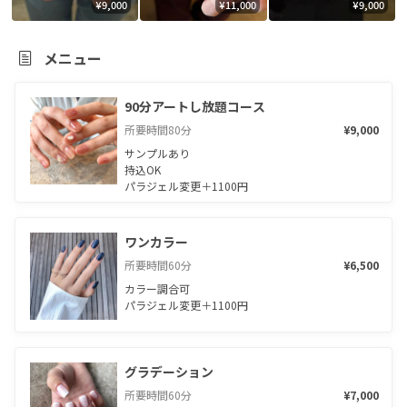
¥9,000
¥11,000
¥9,000
メニュー
90分アートし放題コース
所要時間
80
分
¥9,000
サンプルあり

持込OK

パラジェル変更＋1100円
ワンカラー
所要時間
60
分
¥6,500
カラー調合可

パラジェル変更＋1100円
グラデーション
所要時間
60
分
¥7,000