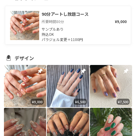
90分アートし放題コース
所要時間
80
分
¥9,000
サンプルあり

持込OK

パラジェル変更＋1100円
デザイン
¥9,000
¥6,500
¥7,500