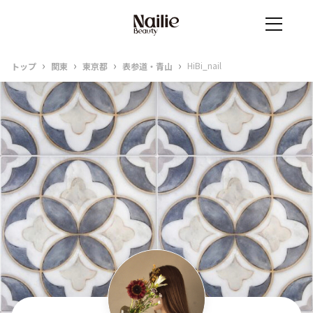
›
›
›
›
HiBi_nail
トップ
関東
東京都
表参道・青山