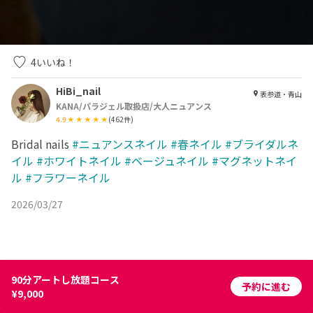
4
いいね！
HiBi_nail
表参道・青山
KANA/パラジェル取扱店/大人ニュアンス
4.9
(
462
件)
Bridal nails
#ニュアンスネイル
#春ネイル
#ブライダルネ
イル
#ホワイトネイル
#ベージュネイル
#マグネットネイ
ル
#フラワーネイル
2026/03/27
90分アートし放題コース
予約に進む
¥9,000