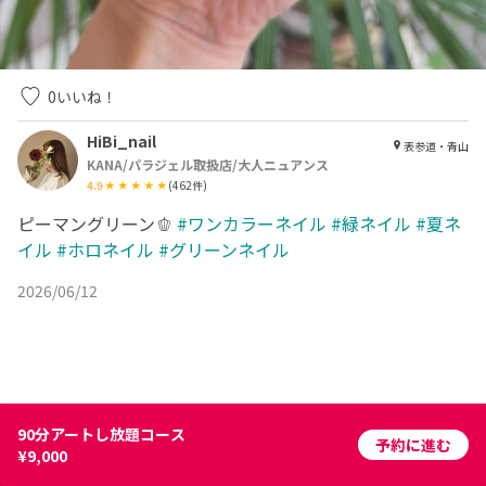
0
いいね！
HiBi_nail
表参道・青山
KANA/パラジェル取扱店/大人ニュアンス
4.9
(
462
件)
ピーマングリーン🫑
#ワンカラーネイル
#緑ネイル
#夏ネ
イル
#ホロネイル
#グリーンネイル
2026/06/12
90分アートし放題コース
予約に進む
¥9,000