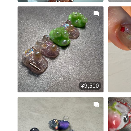
¥9,500