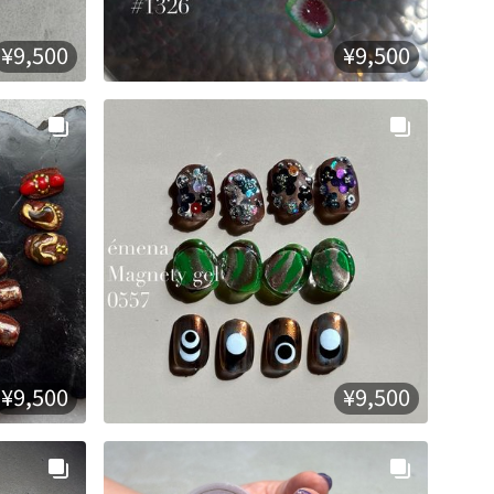
¥9,500
¥9,500
¥9,500
¥9,500