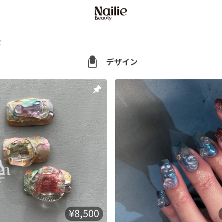
覧
デザイン
¥8,500