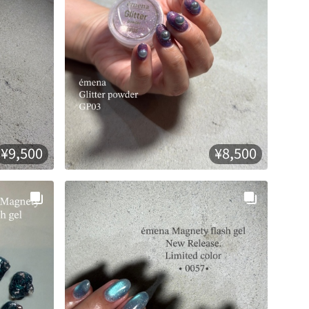
¥9,500
¥8,500