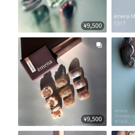
¥9,500
¥9,500