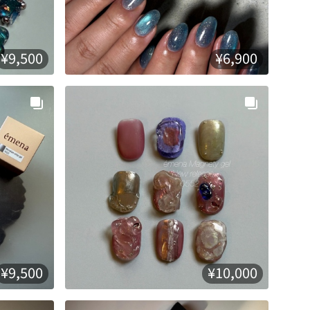
¥9,500
¥6,900
¥9,500
¥10,000