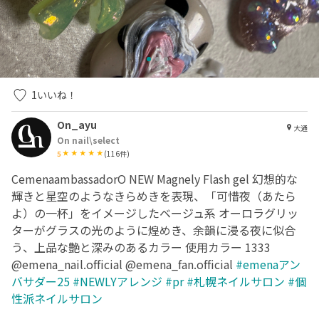
1
いいね！
On_ayu
大通
On nail\select
5
(
116
件)
CemenaambassadorO NEW Magnely Flash gel 幻想的な
輝きと星空のようなきらめきを表現、「可惜夜（あたら
よ）の一杯」をイメージしたベージュ系 オーロラグリッ
ターがグラスの光のように煌めき、余韻に浸る夜に似合
う、上品な艶と深みのあるカラー 使用カラー 1333
@emena_nail.official @emena_fan.official
#emenaアン
バサダー25
#NEWLYアレンジ
#pr
#札幌ネイルサロン
#個
性派ネイルサロン