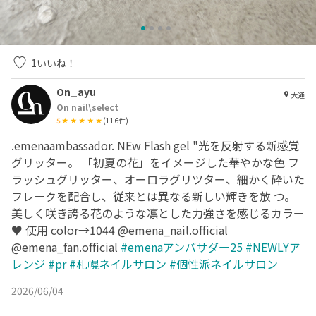
1
いいね！
On_ayu
大通
On nail\select
5
(
116
件)
.emenaambassador. NEw Flash gel "光を反射する新感覚
グリッター。 「初夏の花」をイメージした華やかな色 フ
ラッシュグリッター、オーロラグリツター、細かく砕いた
フレークを配合し、従来とは異なる新しい輝きを放 つ。
美しく咲き誇る花のような凛とした力強さを感じるカラー
♥ 使用 color→1044 @emena_nail.official
@emena_fan.official
#emenaアンバサダー25
#NEWLYア
レンジ
#pr
#札幌ネイルサロン
#個性派ネイルサロン
2026/06/04