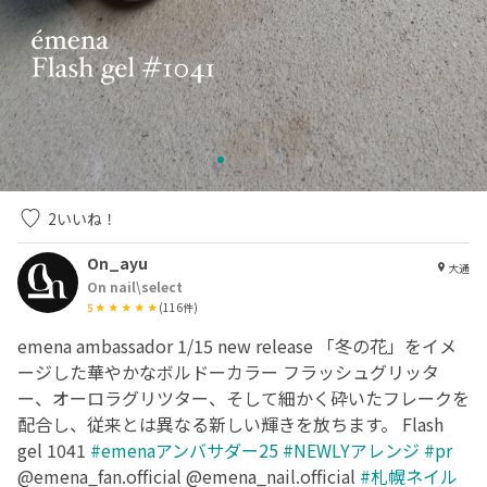
2
いいね！
On_ayu
大通
On nail\select
5
(
116
件)
emena ambassador 1/15 new release 「冬の花」をイメ
ージした華やかなボルドーカラー フラッシュグリッタ
ー、オーロラグリツター、そして細かく砕いたフレークを
配合し、従来とは異なる新しい輝きを放ちます。 Flash
gel 1041
#emenaアンバサダー25
#NEWLYアレンジ
#pr
@emena_fan.official @emena_nail.official
#札幌ネイル