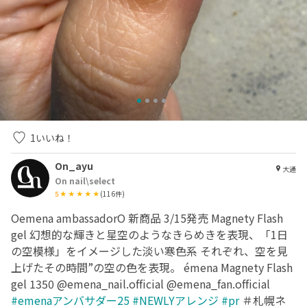
1
いいね！
On_ayu
大通
On nail\select
5
(
116
件)
Oemena ambassadorO 新商品 3/15発売 Magnety Flash
gel 幻想的な輝きと星空のようなきらめきを表現、「1日
の空模様」をイメージした淡い寒色系 それぞれ、空を見
上げたその時間”の空の色を表現。 émena Magnety Flash
gel 1350 @emena_nail.official @emena_fan.official
#emenaアンバサダー25
#NEWLYアレンジ
#pr
＃札幌ネ