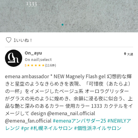
1
いいね！
On_ayu
大通
On nail\select
5
(
116
件)
emena ambassador * NEW Magnely Flash gel 幻想的な輝
きと星空のようなきらめきを表現、「可惜夜（あたらよ）
の一杯」をイメージしたベージュ系 オーロラグリッター
がグラスの光のように煌めき、余韻に浸る夜に似合う、上
品な艶と深みのあるカラー 使用カラー 1333 カクテルをイ
メージして design @emena_nail.official
@emena_fan.official
#emenaアンバサダー25
#NEWLYア
レンジ
#pr
#札幌ネイルサロン
#個性派ネイルサロン