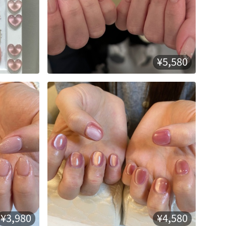
¥5,580
¥3,980
¥4,580