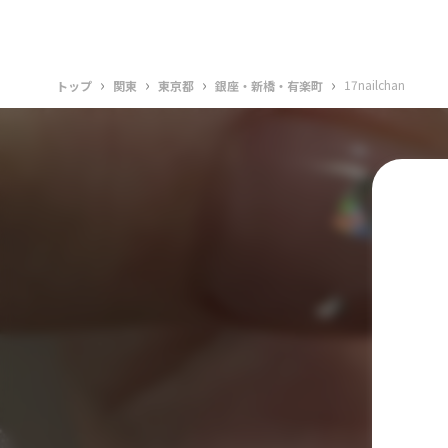
›
›
›
›
17nailchan
トップ
関東
東京都
銀座・新橋・有楽町