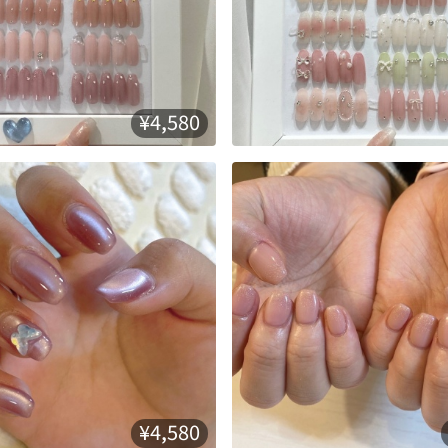
¥4,580
¥4,580