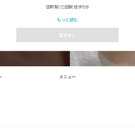
田町駅/三田駅 徒歩5分

jrネイリストのご予約を募集してます💅🏻♡

もっと読む
※長さだしはできません⚠️

空きなし
♡営業時間 12.00~21.00（最終受付19.30）

※注意事項をご一読の上、ご予約ください🙇🏻
ン
メニュー