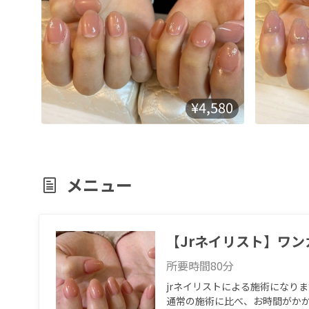
¥4,580
メニュー
【Jrネイリスト】ワン
所要時間
80
分
jrネイリストによる施術になり
通常の施術に比べ、お時間がかか