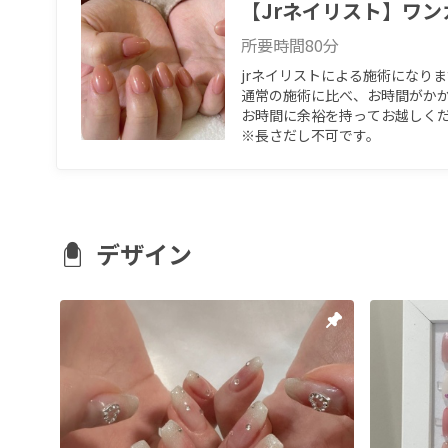
【Jrネイリスト】ワン
所要時間
80
分
jrネイリストによる施術になり
通常の施術に比べ、お時間がかか
お時間に余裕を持ってお越しください
※長さだし不可です。
デザイン