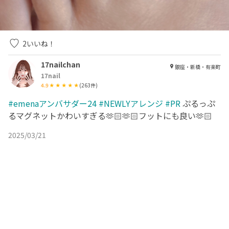
2
いいね！
17nailchan
銀座・新橋・有楽町
17nail
4.9
(
263
件)
#emenaアンバサダー24
#NEWLYアレンジ
#PR
ぷるっぷ
るマグネットかわいすぎる🫶🏻🫶🏻フットにも良い🫶🏻
2025/03/21