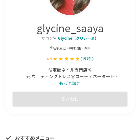
glycine_saaya
サロン名
Glycine【グリシーヌ】
名駅周辺・中村公園・西区
4.9
(
157
件)
🫧定額ネイル専門店🫧

元:ウェディングドレス👗コーディネーター✨

周りから褒められる nailをご提案させて頂きます♪

もっと読む
Instagram ▶︎ glycine_saaya

空きなし
こちらでも過去のdesignをご覧頂けます✨
おすすめメニュー