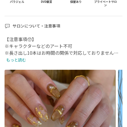
パラジェル
DVD観賞
個室あり
プライベートサロ
ン
サロンについて・注意事項
【注意事項🥺】

※キャラクターなどのアート不可

※長さ出し10本はお時間の関係で対応しておりません。

もっと読む
①キャンセル/キャンセル料について

・当日のキャンセルは、施術代50%が発生致します。

その為、前日までにキャンセルをお願い致します。

※心苦しですが体調不良の際も

キャンセル代金が発生致しますので

よろしくお願い致します🙇‍♀️

②ご来店について

・設備上、お子様やペットの同伴は
