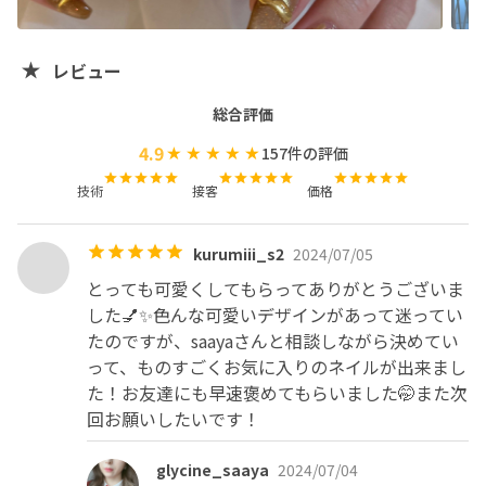
大変申し訳ございませんがお断りをしております。

③施術について

レビュー
・当日グリーンネイルが発覚した場合は

申し訳ございませんが

総合評価
その箇所のみ当日の施術が出来兼ますので

4.9
157
件の評価
ご了承頂けますと幸いです。
技術
接客
価格
kurumiii_s2
2024/07/05
とっても可愛くしてもらってありがとうございま
した💅✨色んな可愛いデザインがあって迷ってい
たのですが、saayaさんと相談しながら決めてい
って、ものすごくお気に入りのネイルが出来まし
た！お友達にも早速褒めてもらいました🤭また次
回お願いしたいです！
glycine_saaya
2024/07/04