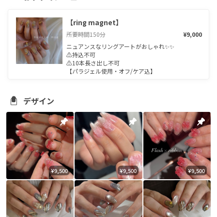
【ring magnet】
所要時間
150
分
¥9,000
ニュアンスなリングアートがおしゃれ✨✨

⚠︎持込不可

⚠︎10本長さ出し不可

【パラジェル使用・オフ/ケア込】
デザイン
¥9,500
¥9,500
¥9,500