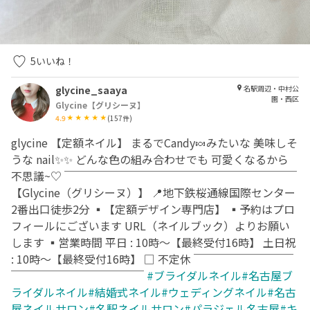
5
いいね！
glycine_saaya
名駅周辺・中村公
園・西区
Glycine【グリシーヌ】
4.9
(
157
件)
glycine 【定額ネイル】 まるでCandy🍬みたいな 美味しそ
うな nail✨✨ どんな色の組み合わせでも 可愛くなるから
不思議~♡ ￣￣￣￣￣￣￣￣￣￣￣￣￣￣￣￣￣￣￣￣￣
【Glycine（グリシーヌ）】 📍地下鉄桜通線国際センター
2番出口徒歩2分 ▪︎【定額デザイン専門店】 ▪︎予約はプロ
フィールにございます URL（ネイルブック）よりお願い
します ▪︎営業時間 平日 : 10時〜【最終受付16時】 土日祝
: 10時〜【最終受付16時】 □ 不定休 ￣￣￣￣￣￣￣￣￣
￣￣￣￣￣￣￣￣￣￣￣￣
#ブライダルネイル#名古屋ブ
ライダルネイル#結婚式ネイル#ウェディングネイル#名古
屋ネイルサロン#名駅ネイルサロン#パラジェル名古屋#キ