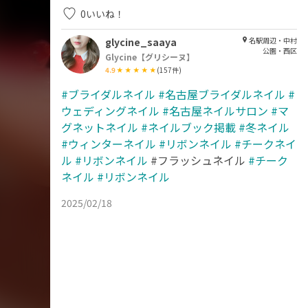
0
いいね！
glycine_saaya
名駅周辺・中村
公園・西区
Glycine【グリシーヌ】
4.9
(
157
件)
#ブライダルネイル
#名古屋ブライダルネイル
#
ウェディングネイル
#名古屋ネイルサロン
#マ
グネットネイル
#ネイルブック掲載
#冬ネイル
#ウィンターネイル
#リボンネイル
#チークネイ
ル
#リボンネイル
#フラッシュネイル
#チーク
ネイル
#リボンネイル
2025/02/18