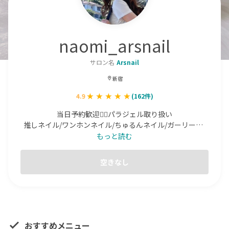
naomi_arsnail
サロン名
Arsnail
新宿
4.9
(
162
件)
当日予約歓迎🙆‍♀️パラジェル取り扱い

推しネイル/ワンホンネイル/ちゅるんネイル/ガーリー系/
長さだし/持ち込みデザイン◎

もっと読む
Jrの為モデル様価格🐾

空きなし
⚡️お直し不可ご注意ください⚡

オフ、キャンセルについて料金変更

必ず確認ください🙇‍♀️

🚨必ず注意事項必読ください🚨

おすすめメニュー