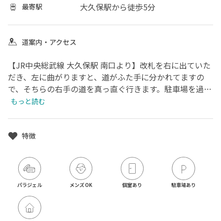
大久保駅
から徒歩5分
最寄駅
道案内・アクセス
【JR中央総武線 大久保駅 南口より】改札を右に出ていた
だき、左に曲がりますと、道がふた手に分かれてますの
で、そちらの右手の道を真っ直ぐ行きます。駐車場を過ぎ
た左側、赤いレンガのビル「新宿タウンプラザビル」入り
もっと読む
口階段を登っていただき建物中程まで進み、串えんさんや
コインランドリーなどの看板のある所を右に曲がると奥に
あるエレベーターで４Ｆで降り、突き当たり右側の３ｕ号
特徴
室が当店です。

⚠️階段では4階まで上がれない為お気をつけください。

⚠️建物の看板などにArs nailの表記ないためお気をつけく
パラジェル
メンズOK
個室あり
駐車場あり
ださい。お部屋の前には表記ございます。