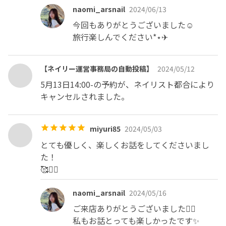
・不慣れなため所要時間を大幅に過ぎてしまう場合があり
naomi_arsnail
2024/06/13
ます。お時間には余裕をもってお越しください。お急ぎの
今回もありがとうございました☺️

方はご遠慮ください。

旅行楽しんでください*⋆✈︎
★キャンセルポリシー★

【ネイリー運営事務局の自動投稿】
2024/05/12
・お時間に遅れずにご来店ください。遅刻の場合は必ず店
5月13日14:00-の予約が、ネイリスト都合により
舗にお電話ください。10分以上ご来店がない場合は施術
キャンセルされました。
不可とさせていただきます。

・ご予約の変更、キャンセルは必ず前々日までにお願いい
miyuri85
2024/05/03
たします。前日キャンセルは予約していた施術料金の
とても優しく、楽しくお話をしてくださいまし
50％、当日キャンセルは予約していた施術料金の100％を
た！

キャンセル料として頂きますのでご了承ください。

🥰❤️‍🔥
・当日中の大幅な時間変更は2000円、または15分以上の
naomi_arsnail
2024/05/16
遅れから15分ごとに1500円頂戴いたします。15分の時点
ご来店ありがとうございました🙇‍♀️

でお席についていない場合はビルに着いていたとしても遅
私もお話とっても楽しかったです✨️

刻料発生いたします。ご了承くださいませ。
