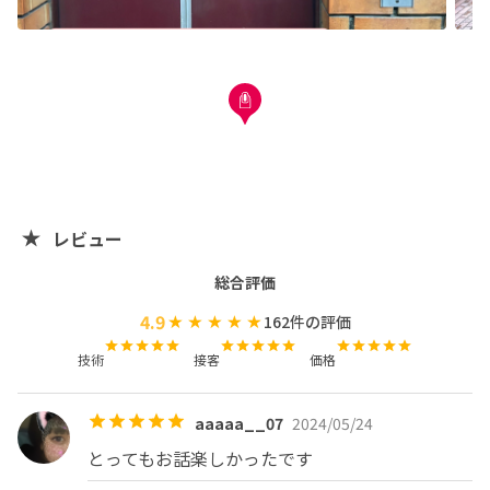
ご新規様ソフトジェルオフ無料◎

※再来のお客様のご予約は、

ソフトジェルオフ1500円、スカルプオフ2500円がかかる
ようになります。

※他媒体でも予約を承っているためほか媒体で予約が入っ
た場合キャンセルまたはお時間変更のお願いをさせて頂く
場合がございます。

レビュー
総合評価
⚠️こちらのページは練習モデルさん募集のメニューのみで
す。精一杯施術させていただきますが、高い技術をお求め
4.9
162
件の評価
の方はご遠慮ください。

技術
接客
価格
🚨お直し不可となっております🚨

aaaaa__07
2024/05/24
・他スタッフによる技術チェックがあります。

とってもお話楽しかったです