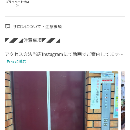
プライベートサロ
ン
サロンについて・注意事項
◤◢◤◢注意事項◤◢◤◢

アクセス方法当店Instagramにて動画でご案内してます！

確認お願いいたします🙇‍♀️

もっと読む
Googleマップで来るとエレベーターの行き方が分からず
迷う方非常に多い為必ず文章や写真でご案内してる所もご
覧になってからお越しください。階段わかりづらいので必
ずエレベーターお使いください。

オフ、キャンセルについて料金が変更になりました！！

必ずご一読お願いいたします🙇‍♀️
