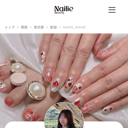
›
›
›
›
naomi_arsnail
トップ
関東
東京都
新宿