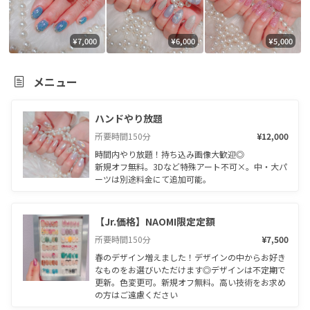
¥7,000
¥6,000
¥5,000
メニュー
ハンドやり放題
所要時間
150
分
¥12,000
時間内やり放題！持ち込み画像大歓迎◎

新規オフ無料。3Dなど特殊アート不可×。中・大パ
ーツは別途料金にて追加可能。
【Jr.価格】NAOMI限定定額
所要時間
150
分
¥7,500
春のデザイン増えました！デザインの中からお好き
なものをお選びいただけます◎デザインは不定期で
更新。色変更可。新規オフ無料。高い技術をお求め
の方はご遠慮ください