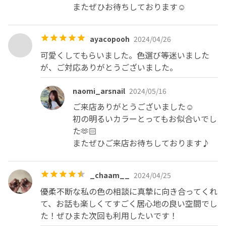
またぜひお待ちしております☺️
・当日の別日変更は予定施術料金全額いただきます。

ayacopooh
2024/04/26
・予約後の時間変更希望される方非常に多いです。対応で
可愛くしてもらいました。色選び等迷いました
きない可能性の方が高いため必ずスケジュールをよく確認
が、ご対応ありがとうございました。
してから余裕をもってご予約お願いいたします。

やむを得ず変更、キャンセル希望の方は

naomi_arsnail
2024/05/16
前々日営業時間内11:00~20:00にご連絡お願いいたしま
す。

ご来店ありがとうございました☺️

体調不良、遅延、ビル内迷い中などいかなる場合も例外は
初の明るいカラーとってもお似合いでし
ございませんのであらかじめご了承ください。

た🫶🏻

当ビル内で迷い遅刻してしまう方非常に多いです。今一度
またぜひご来店お待ちしております♪
アクセス方法のご確認よろしくお願いいたします。

_chaam__
2024/04/25
・ご不明点ございましたらお店にご連絡お願いいたしま
す。
優柔不断な私の色の相談に真摯に向き合ってくれ
て、お話も楽しくてすごく居心地の良い空間でし
た！ぜひまた次回も利用したいです！