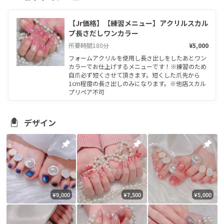
15分遅刻プラス料金頂戴いたします
【Jr価格】【練習メニュー】アクリルスカル
プ長さだしワンカラー
所要時間
180
分
¥5,000
フォームアクリルを使用し長さ出しをしたあとワン
カラーでお仕上げするメニューです！※練習のため
自爪必ず短くさせて頂きます。短くした爪先から
1cm程度の長さ出しのみになります。※他店スカル
プリペア不可
デザイン
¥9,000
¥7,500
¥5,000