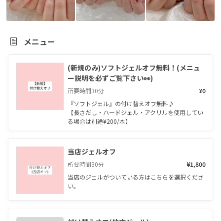
メニュー
(新規のみ)ソフトジェルオフ無料！(メニュ
ー説明を必ずご覧下さい👀)
所要時間
30
分
¥0
『ソフトジェル』の付け替えオフ無料♪

【長さだし・ハードジェル・アクリルを使用してい
る場合は別途¥200/本】
当店ジェルオフ
所要時間
30
分
¥1,800
当店のジェルがついている方はこちらを選択くださ
い。