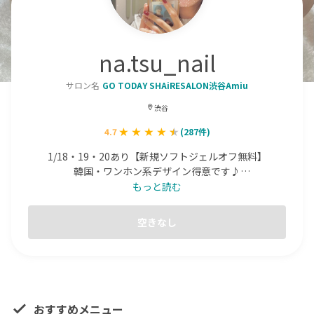
na.tsu_nail
サロン名
GO TODAY SHAiRESALON渋谷Amiu
渋谷
4.7
(
287
件)
1/18・19・20あり【新規ソフトジェルオフ無料】

韓国・ワンホン系デザイン得意です♪

お任せデザインも大歓迎🙆‍♀️

もっと読む
IG→na.tsu_nail

【ネイリスト5年目/JENC1級/JNA上級/ネイルサロン衛生
空きなし
管理士/パラジェルゴールドライセンス保持】

注意事項を確認の上ご予約お待ちしてます！
おすすめメニュー