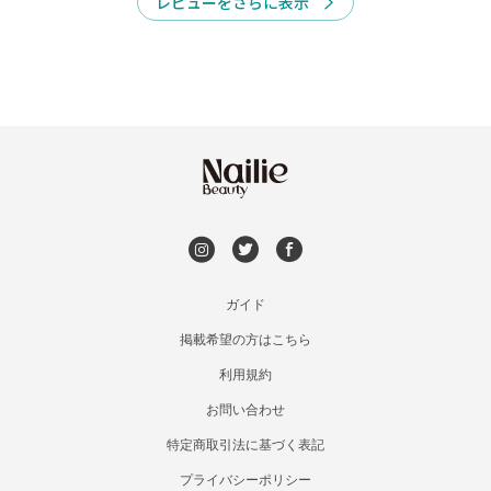
レビューをさらに表示
い場合は通常のお時間でご予約されてもご案内ができかね
ます。両手含めて3本以上の亀裂お直しある場合はあらか
じめご連絡.ご相談ください】○長さ出しは1本1200円で
空きなし
のご案内。お時間枠異なるためご希望の方は長さ出しの本
数を含めお早めにご連絡ください！

【当日サロンにご来店されたら】

🚨必ずご予約お時間の10分前にはご来店いただけますよ
うご協力お願いいたします。

○建物2階に当サロンございます。(エレベーター、階段を
ご利用ください！)

ガイド
○エレベーター目の前にある『GO TODAY SHAiRE 
掲載希望の方はこちら
SALON 』と書いてある横の扉からお入り下さい🚪

利用規約
入り口すぐにiPadございますのでそちらで担当者→【ナツ
ミ】で検索いただきタブレットの案内に沿って『お客様の
お問い合わせ
お名前』記入して受付を完了させてお待ち下さい♪
特定商取引法に基づく表記
プライバシーポリシー