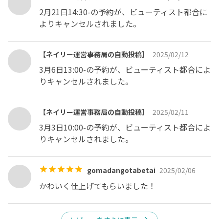
いただいておりますのでご了承下さい。

2月21日14:30-の予約が、ビューティスト都合に
ご予約の前に必ずキャンセルポリシーなどの注意事項を全
よりキャンセルされました。
て上ご予約をお願いいたします。(いかなる場合でもキャ
ンセル料が発生いたしますご了承下さい。)

【ネイリー運営事務局の自動投稿】
2025/02/12
1人での営業のためご予約の枠が限られてしまい、他のお
3月6日13:00-の予約が、ビューティスト都合によ
客様へのご迷惑となりますのでいかなる理由でもご予約日
りキャンセルされました。
当日の日程変更・時間変更(当日の後ろの枠への移動も含
む)は遅刻・変更料金として+¥1500いただいております。

別日へのご案内は可能ですが一度キャンセル(当日キャン
【ネイリー運営事務局の自動投稿】
2025/02/11
セル扱い)をしてからの再度ご予約を入れていただく形と
3月3日10:00-の予約が、ビューティスト都合によ
なります。

りキャンセルされました。
また直前になってのキャンセルはキャンセル料施術料金の
100%とさせていただきます。

gomadangotabetai
2025/02/06
かわいく仕上げてもらいました！
○ハードジェル、スカルプなどの長さだしはオフ代¥1500
いただきます。

○亀裂直しは¥500/本【亀裂の状態、補強があまりにも多