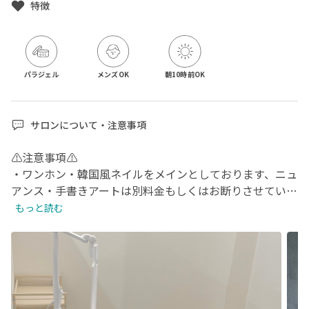
特徴
パラジェル
メンズOK
朝10時前OK
サロンについて・注意事項
⚠️注意事項⚠️

・ワンホン・韓国風ネイルをメインとしております、ニュ
アンス・手書きアートは別料金もしくはお断りさせていた
だく場合がございますのでご了承ください(持ち込みデザ
もっと読む
インご希望の場合はデザインの系統など限らず一度ご連絡
いただければ幸いです)

・特別価格のため、返金・クレーム・お直しは受け付けて
おりません。

・グリーンネイルと判断させて頂いた場合は施術が出来か
ねますのでご了承下さい。
