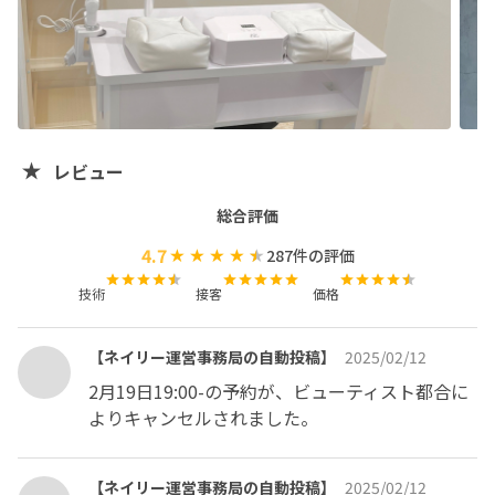
【お電話に関してまして】→シェアサロン となりますの
でお電話にての対応はできかねます。何かありましたらメ
ッセージにてご連絡くださいませ！

・ネイリーやネイリー以外の予約サイトなとで過去に何度
レビュー
かご利用頂いているお客様は2回目以降の料金が変わりま
す(新規クーポンが使えず全員クーポンとなります。)

総合評価
4.7
287
件の評価
↓🚨必読🚨↓

※シェアサロンとなりますので後のご予約や、他のネイリ
技術
接客
価格
スト様のご予約の関係上、「10分の遅刻」はキャンセル
扱いとさせていただきます。(受付完了が10分と含む)

【ネイリー運営事務局の自動投稿】
2025/02/12
少しでも遅れそうなどございましたら、必ずご連絡をお願
2月19日19:00-の予約が、ビューティスト都合に
いしております。ご予約お時間に必ず余裕を持ってご来店
よりキャンセルされました。
お願いいたします！

10分過ぎてご来店いただきましても施術をお断りさせて
【ネイリー運営事務局の自動投稿】
2025/02/12