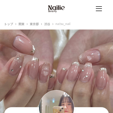
›
›
›
›
na.tsu_nail
トップ
関東
東京都
渋谷