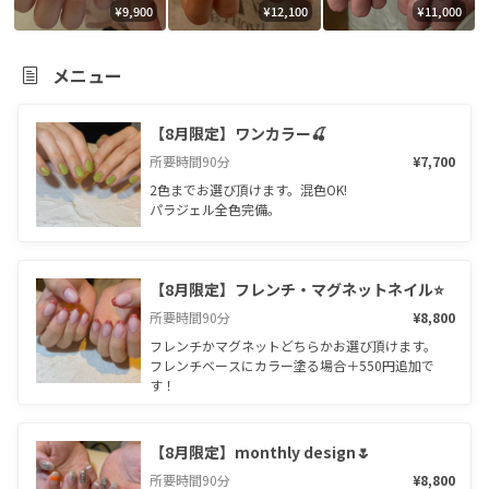
¥9,900
¥12,100
¥11,000
メニュー
【8月限定】ワンカラー🍒
所要時間
90
分
¥7,700
2色までお選び頂けます。混色OK!

パラジェル全色完備。
【8月限定】フレンチ・マグネットネイル⭐️
所要時間
90
分
¥8,800
フレンチかマグネットどちらかお選び頂けます。

フレンチベースにカラー塗る場合＋550円追加で
す！
【8月限定】monthly design🌷
所要時間
90
分
¥8,800