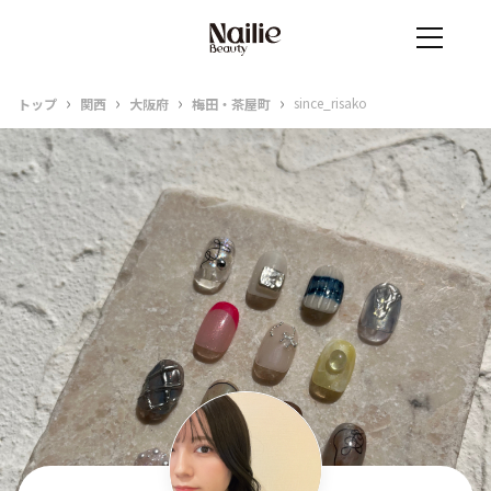
›
›
›
›
since_risako
トップ
関西
大阪府
梅田・茶屋町