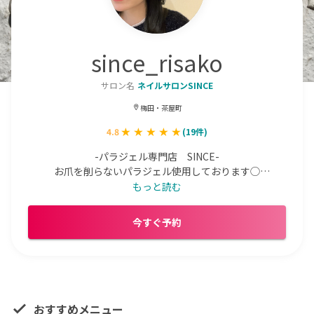
since_risako
サロン名
ネイルサロンSINCE
梅田・茶屋町
4.8
(
19
件)
-パラジェル専門店　SINCE-

お爪を削らないパラジェル使用しております◯

〻パラジェルシルバーライセンス所持〻

もっと読む
今すぐ予約
Instagram→【@since_rsk12にもデザイン投稿してるの
で是非ご覧ください♡】
おすすめメニュー