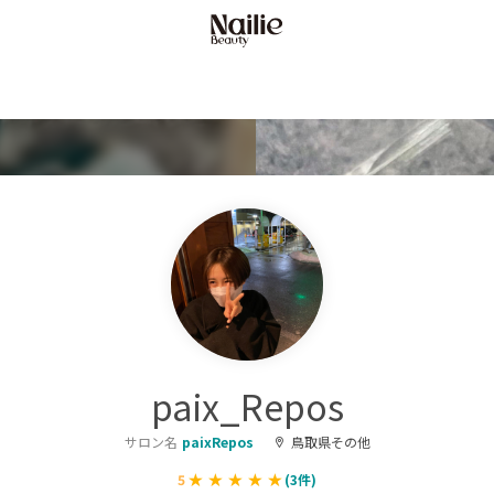
paix_Repos
サロン名
paixRepos
鳥取県その他
5
(
3
件)