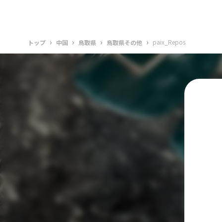
›
›
›
›
paix_Repos
トップ
中国
鳥取県
鳥取県その他