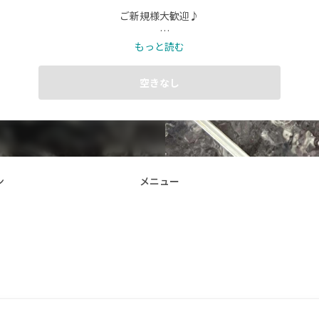
ご新規様大歓迎♪

ワンカラー･フレンチ･シンプル大人気です!

もっと読む
長さ出しは承っておりませんが亀裂補習は承ります◎

空きなし
アニメが好きで痛ネイル等しますが、ご希望の方は予めメッセージにて
ださい✉️

ご予約お待ちしております𓈒𓏸︎︎︎︎
ン
メニュー