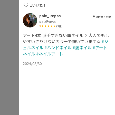
1
いいね！
paix_Repos
鳥取県その他
paixRepos
5
(
3
件)
アート4本 派手すぎない痛ネイル🤍 大人でもし
やすいさりげないカラーで描いています☺︎
#ジ
ェルネイル
#ハンドネイル
#痛ネイル
#アート
ネイル
#ネイルアート
2024/08/30