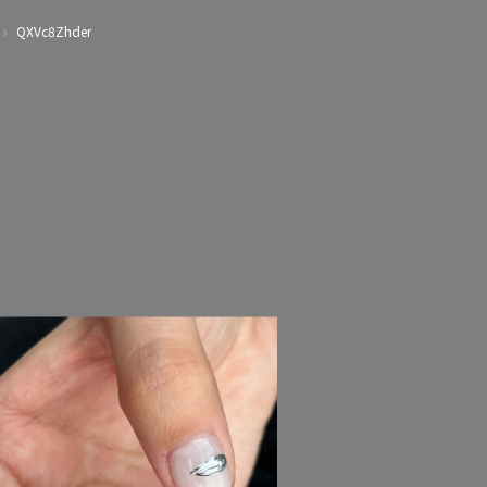
›
QXVc8Zhder