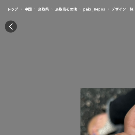
›
›
›
›
›
トップ
中国
鳥取県
鳥取県その他
paix_Repos
デザイン一覧