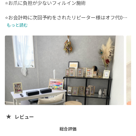
⭐️お爪に負担が少ないフィルイン施術

⭐️お会計時に次回予約をされたリピーター様はオフ代0円

もっと読む
⭐️爪の形や深爪のお客様も是非お待ちしております！

⭐️ネイル初めての方も説明しながら

進めていきますので安心してご予約下さい

⭐️お子様連れも大歓迎^_^

お子様連れの場合は簡易的ですがサークルと

余裕のある予約時間に変更致しますので

事前にお伝え下さい

⭐️保証期間

レビュー
来店日を1日目とし7日目までにご連絡頂ければ無料でお
直し致します😌(お客様の過失の場合は除きます)

総合評価