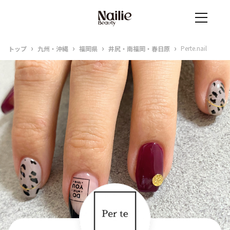
›
›
›
›
Perte.nail
トップ
九州・沖縄
福岡県
井尻・南福岡・春日原