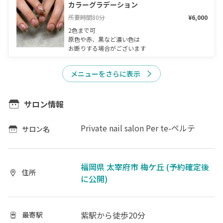
カラーグラデーション
所要時間
80
分
¥6,000
2色まで可

原色や赤、黒など濃い色は

お断りする場合がございます
メニューをさらに表示
サロン情報
Private nail salon Per te-ペルテ
サロン名
福岡県 太宰府市 梅ケ丘 (予約確定後
住所
に公開)
紫駅
から徒歩20分
最寄駅