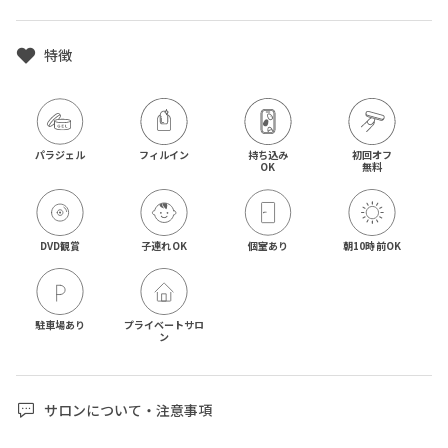
特徴
パラジェル
フィルイン
持ち込み

初回オフ

OK
無料
DVD観賞
子連れOK
個室あり
朝10時前OK
駐車場あり
プライベートサロ
ン
サロンについて・注意事項