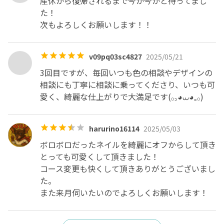
お時間がかかる場合がありますので

産休から復帰されるまで今か今かと待ってまし
表示のお時間は目安にされて下さい😌

た！

スピード重視のサロンではありません🙇‍♀️
次もよろしくお願いします！！
v09pq03sc4827
2025/05/21
3回目ですが、毎回いつも色の相談やデザインの
相談にも丁寧に相談に乗ってくださり、いつも可
愛く、綺麗な仕上がりで大満足です(𓂂꜆◕⩊◕꜀𓂂)
harurino16114
2025/05/03
ボロボロだったネイルを綺麗にオフからして頂き

とっても可愛くして頂きました！

コース変更も快くして頂きありがとうございまし
た。

また来月伺いたいのでよろしくお願いします！