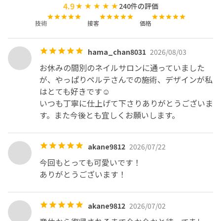
4.9
240
件の評価
※自宅の2階がサロンになります

土日は1階に子供たちがいる為声が聞こえたりすることが

技術
接客
価格
ありますのでご理解頂ける方のみご予約下さい🙇‍♀️

お部屋に入ってくることはございませんのでご安心くださ
hama_chan8031
2026/08/03
い

お休みの間別のネイルサロンに通っていました
※男性のお客様はリピーター様かご紹介の方のみ

が、やっぱりペルテさんでの施術、デザインが私
お受けしております

はとても好きです☺️

いつも丁寧に仕上げて下さりありがとうございま
※10分以上遅れられる場合はご連絡ください🙇‍♀️

す。また今後とも宜しくお願いします。
その後の予約によってはデザインの変更を

お願いする場合があります。ご了承下さい

akane9812
2026/07/22
※無断キャンセルの場合は次回からの

今回もとっても可愛いです！

ご予約をお断りしております

ありがとうございます！
※お客様のお爪を大切にしています。

akane9812
2026/07/02
追加のメニューやお爪の状態により
