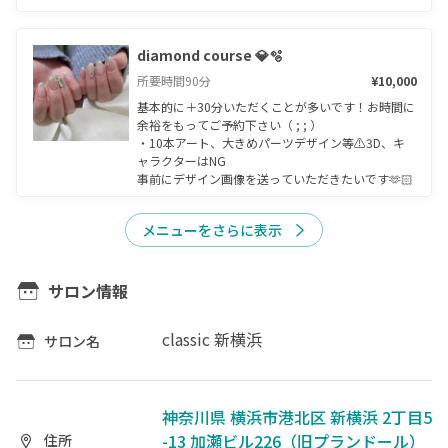
diamond course 💎🫧
所要時間
90
分
¥10,000
基本的に＋30分いただくことが多いです！お時間に
余裕をもってご予約下さい（ ; ; ）

・10本アート、大きめパーツデザイン等⚠︎3D、キ
ャラクターはNG

事前にデザイン画像を送っていただきたいです🫶🏻
メニューをさらに表示
サロン情報
classic 新横浜
サロン名
神奈川県 横浜市港北区 新横浜 2丁目5
-13 加瀬ビル226（旧プランドール）
住所