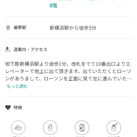
8階
新横浜駅
から徒歩5分
最寄駅
道案内・アクセス
地下鉄新横浜駅より徒歩1分。改札をでて10番出口よりエ
レベーターで地上に出て頂きます。出ていただくとローソ
ンがありまして、ローソンを正面に見て左に進んでいただ
くと、城南信用金庫が見えます。そこを右折していただく
もっと読む
と、アリーナ通りに郵便局がありますので、その隣のビル
の8階です。
特徴