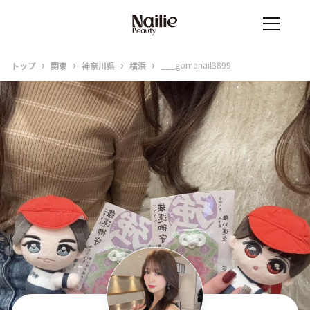
›
›
›
›
___gomanail3899
トップ
関東
神奈川県
横浜