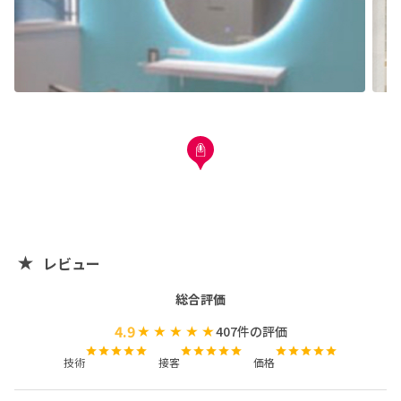
は、自動的に当日キャンセルとさせていただきますのでご
注意下さい。

♡ 遅刻によるコース変更は、ご予約金額のままの料金を
頂戴させていただきます。こちらもご注意下さい。

♡ 爪、爪周りの皮膚等に疾患のない方に限ります。また
グリーンネイルの施術も感染予防のために行っておりませ
ん。

♡ 施術時間は目安となっておりますので、お時間に余裕
を持ってご予約お願い致します。

他店様オフの場合や、亀裂や長さだしの状況によってはデ
レビュー
ザイン限らせていただく場合がありますのでご了承お願い
総合評価
致します。

4.9
407
件の評価
♡キャラクター、3Dネイル、痛ネイル、長さだし10本は
技術
接客
価格
承っておりません。
