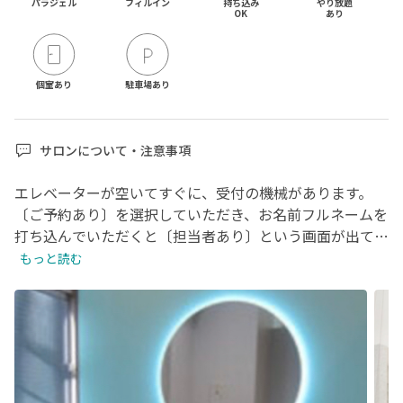
パラジェル
フィルイン
持ち込み

やり放題

OK
あり
個室あり
駐車場あり
サロンについて・注意事項
エレベーターが空いてすぐに、受付の機械があります。

〔ご予約あり〕を選択していただき、お名前フルネームを
打ち込んでいただくと〔担当者あり〕という画面が出てく
るのでそちらをタップして下さい。

もっと読む
機械右手のロッカーにお荷物や上着を入れて椅子にかけて
お時間までお待ちください🤍

ご予約の前に下記をご一読ください🙇‍♀️♡

♡ ご予約時間から10分ご来店やご連絡がなかった場合