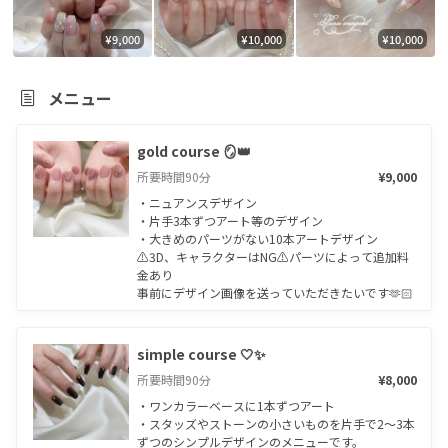
¥9,000
¥10,000
¥10,000
メニュー
gold course 🪞👑
所要時間
90
分
¥9,000
・ニュアンスデザイン

・片手3本ずつアート等のデザイン

・大きめのパーツがない10本アートデザイン

⚠︎3D、キャラクターはNG⚠︎パーツによって追加料
金あり

事前にデザイン画像を送っていただきたいです🫶🏻
simple course 🤍✨
所要時間
90
分
¥8,000
・ワンカラーベースに1本ずつアート

・スタッズやストーンの小さいものを片手で2〜3本
ずつのシンプルデザインのメニューです。