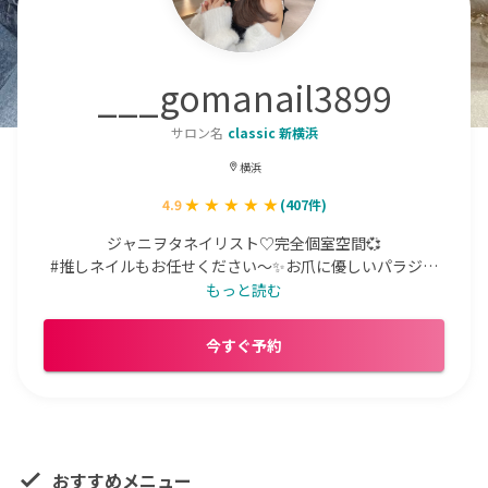
___gomanail3899
サロン名
classic 新横浜
横浜
4.9
(
407
件)
ジャニヲタネイリスト♡完全個室空間💞

#推しネイルもお任せください〜✨お爪に優しいパラジェ
ルと他2種類のベースご用意してます💅

もっと読む
キラキラうるうるな流行りのネイルが得意です🌙🤍

今すぐ予約
先に予約枠抑えておきたい方はDMにてご相談ください💌

おすすめメニュー