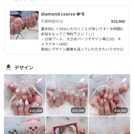
diamond course 💎🫧
所要時間
90
分
¥10,000
基本的に＋30分いただくことが多いです！お時間に
余裕をもってご予約下さい（ ; ; ）

・10本アート、大きめパーツデザイン等⚠︎3D、キ
ャラクターはNG

事前にデザイン画像を送っていただきたいです🫶🏻
デザイン
¥10,000
¥10,000
¥10,000