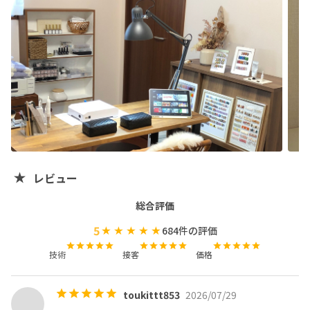
で、ご予約前にイメージ写真をお送りください。

・お客様のお爪の状態や形、長さ等により、お選び頂いた
デザインと同じ仕上がりにならないこともございます。

・施術日から１週間以内のお直しは無料です。

※お客様ご自身の過失による（ぶつけた、挟んだ、折れた
等）お直しは期間内であっても有料でのお直しとなりま
す。

⚠️予約／キャンセルについて

・当日のキャンセルは施術料金の50%を頂きます。

レビュー
・15分以上の無断での遅刻はキャンセル扱いとなります。

・遅れた場合にはデザインの変更をお願いする場合がござ
総合評価
います。

5
684
件の評価
技術
接客
価格
🐻お子様連れの方は下記注意事項をご確認の上、

ご予約時にお子様の年齢性別をお知らせください。

toukittt853
2026/07/29