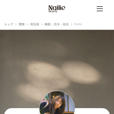
›
›
›
›
bona
トップ
関東
埼玉県
朝霞・志木・和光