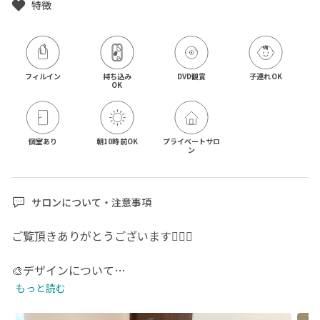
特徴
フィルイン
持ち込み

DVD観賞
子連れOK
OK
個室あり
朝10時前OK
プライベートサロ
ン
サロンについて・注意事項
ご覧頂きありがとうございます🙇🏻‍♀️

🎨デザインについて

・お持ち込みデザインも可能です。

もっと読む
デザインによってはご希望に添えない場合もありますの