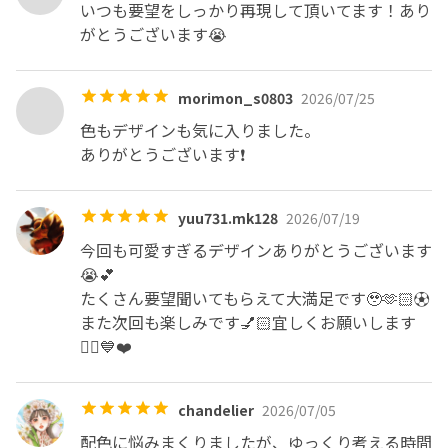
・おもちゃ、おやつ等のご持参をよろしくお願い致しま
いつも要望をしっかり再現して頂いてます！あり
す。iPadのご用意はありますのでご自由にお使いくださ
がとうございます😭
い。

・お子様連れの場合時間が伸びてしまう可能性が高いで
morimon_s0803
2026/07/25
す。お時間に余裕を持ってご来店ください。

・お子様を見ながらの施術になりますので、揺れやほこ
色もデザインも気に入りました。

り、触れてしまった等によりネイルの持ちや仕上がりに影
ありがとうございます❗️
響が出る可能性がございます。ご了承ください。

・万が一お子様が机を揺らす等をして、施術中にお子様や
yuu731.mk128
2026/07/19
お客様がお怪我等をされた場合、当店は責任を負いかねま
す。また店内物が破損した場合には弁償またはプラス料金
今回も可愛すぎるデザインありがとうございます
を頂きます。

😭💕

たくさん要望聞いてもらえて大満足です🥹🫶🏻⚽️

また次回も楽しみです💅🏻宜しくお願いします
⚠️別室に子供がいる場合があります。多少の生活音はご理
🙂‍↕️💙❤️
解頂けますと幸いです。

chandelier
2026/07/05
🙅🏻‍♀️当店でのセールス・勧誘等の行為は固くお断り致しま
配色に悩みまくりましたが、ゆっくり考える時間