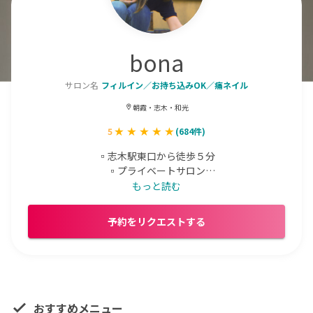
bona
サロン名
フィルイン／お持ち込みOK／痛ネイル
朝霞・志木・和光
5
(
684
件)
▫️志木駅東口から徒歩５分

▫️プライベートサロン

▫️キャラクターや3Dパーツもお気軽にご相談ください☺️

もっと読む
▫️毎月15日に翌月予約受付開始🗓️

予約をリクエストする
Instagram ⁑ nailsalon.bona
おすすめメニュー