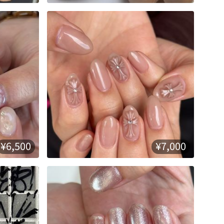
¥6,500
¥7,000