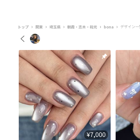
›
›
›
›
›
デザイン一
トップ
関東
埼玉県
朝霞・志木・和光
bona
¥7,000