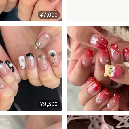
¥7,000
¥9,500