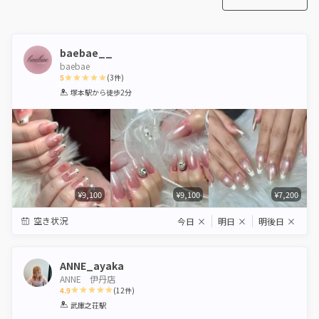
baebae__
baebae
5
(
3
件)
1
2
3
4
5
塚本駅
から徒歩2分
Star
Stars
Stars
Stars
Stars
¥9,100
¥9,100
¥7,200
空き状況
今日
×
明日
×
明後日
×
ANNE_ayaka
ANNE 伊丹店
4.9
(
12
件)
1
2
3
4
5
武庫之荘駅
Star
Stars
Stars
Stars
Stars