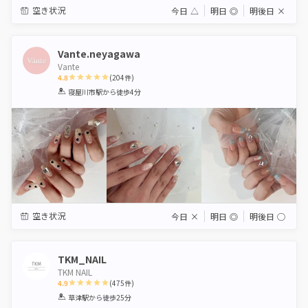
空き状況
今日
△
明日
◎
明後日
×
Vante.neyagawa
Vante
4.8
(
204
件)
1
2
3
4
5
寝屋川市駅
から徒歩4分
Star
Stars
Stars
Stars
Stars
空き状況
今日
×
明日
◎
明後日
◯
TKM_NAIL
TKM NAIL
4.9
(
475
件)
1
2
3
4
5
草津駅
から徒歩25分