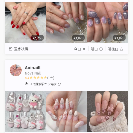
Star
Stars
Stars
Stars
Stars
¥2,255
¥3,025
¥3,025
空き状況
今日
×
明日
◯
明後日
△
Aoinaill
Nova Nail
4.7
(
1
件)
1
2
3
4
5
ＪＲ難波駅
から徒歩1分
Star
Stars
Stars
Stars
Stars