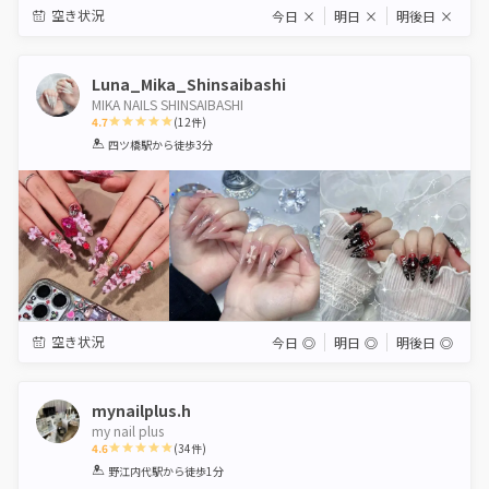
空き状況
今日
×
明日
×
明後日
×
Luna_Mika_Shinsaibashi
MIKA NAILS SHINSAIBASHI
4.7
(
12
件)
1
2
3
4
5
四ツ橋駅
から徒歩3分
Star
Stars
Stars
Stars
Stars
空き状況
今日
◎
明日
◎
明後日
◎
mynailplus.h
my nail plus
4.6
(
34
件)
1
2
3
4
5
野江内代駅
から徒歩1分