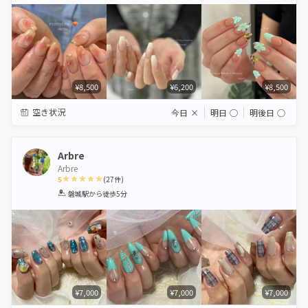
Star
Stars
Stars
Stars
Stars
¥8,500
¥6,200
¥8,500
空き状況
今日
×
明日
◯
明後日
◯
Arbre
Arbre
5
(
27
件)
1
2
3
4
5
磐城駅
から徒歩5分
Star
Stars
Stars
Stars
Stars
¥7,000
¥7,000
¥7,000