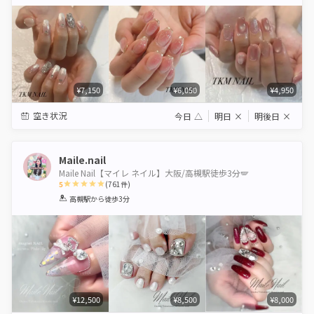
Star
Stars
Stars
Stars
Stars
¥7,150
¥6,050
¥4,950
空き状況
今日
△
明日
×
明後日
×
Maile.nail
Maile Nail【マイレ ネイル】大阪/高槻駅徒歩3分🪽
5
(
761
件)
1
2
3
4
5
高槻駅
から徒歩3分
Star
Stars
Stars
Stars
Stars
¥12,500
¥8,500
¥8,000