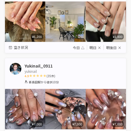
¥6,200
¥8,800
空き状況
今日
△
明日
×
明後日
×
Yukinail_0911
yukinail
4.9
(
35
件)
1
2
3
4
5
新長田駅
から徒歩10分
Star
Stars
Stars
Stars
Stars
¥7,000
¥7,000
¥7,000