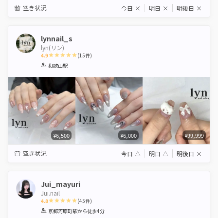
空き状況
今日
×
明日
×
明後日
×
lynnail_s
lyn(リン)
4.9
(
15
件)
1
2
3
4
5
和歌山駅
Star
Stars
Stars
Stars
Stars
¥6,500
¥6,000
¥99,999
空き状況
今日
△
明日
△
明後日
×
Jui_mayuri
Jui.nail
4.8
(
45
件)
1
2
3
4
5
京都河原町駅
から徒歩4分