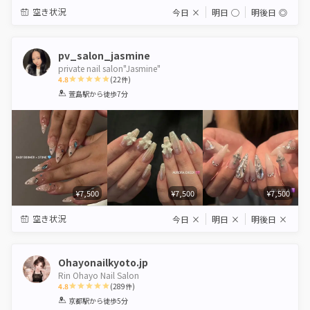
空き状況
今日
×
明日
◯
明後日
◎
pv_salon_jasmine
private nail salon"Jasmine"
4.8
(
22
件)
1
2
3
4
5
萱島駅
から徒歩7分
Star
Stars
Stars
Stars
Stars
¥7,500
¥7,500
¥7,500
空き状況
今日
×
明日
×
明後日
×
Ohayonailkyoto.jp
Rin Ohayo Nail Salon
4.8
(
289
件)
1
2
3
4
5
京都駅
から徒歩5分