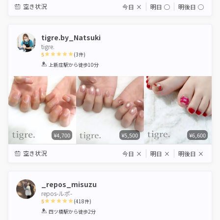
空き状況
今日
×
明日
◯
明後日
◯
tigre.by_Natsuki
tigre.
5
(
3
件)
1
2
3
4
5
上新庄駅
から徒歩10分
Star
Stars
Stars
Stars
Stars
¥4,700
¥5,500
¥6,600
空き状況
今日
×
明日
×
明後日
×
_repos_misuzu
repos-ルポ-
5
(
418
件)
1
2
3
4
5
四ツ橋駅
から徒歩2分