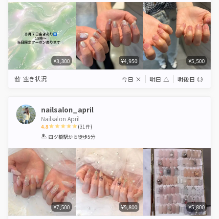
¥3,300
¥4,950
¥5,500
空き状況
今日
×
明日
△
明後日
◎
nailsalon_april
Nailsalon April
4.8
(
31
件)
1
2
3
4
5
四ツ橋駅
から徒歩5分
Star
Stars
Stars
Stars
Stars
¥7,500
¥5,800
¥5,800