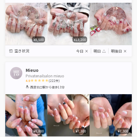
Star
Stars
Stars
Stars
Stars
¥8,500
¥13,200
空き状況
今日
×
明日
△
明後日
×
Mieuo
Privatenailsalon mieuo
4.9
(
222
件)
1
2
3
4
5
西宮北口駅
から徒歩13分
Star
Stars
Stars
Stars
Stars
¥8,800
¥7,300
¥7,300