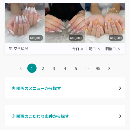
Star
Stars
Stars
Stars
Stars
¥10,800
¥10,800
¥12,500
空き状況
今日
×
明日
×
明後日
×
1
2
3
4
5
…
95
関西のメニューから探す
ハンドジェル
関西のこだわり条件から探す
ハンドスカルプ
パラジェル