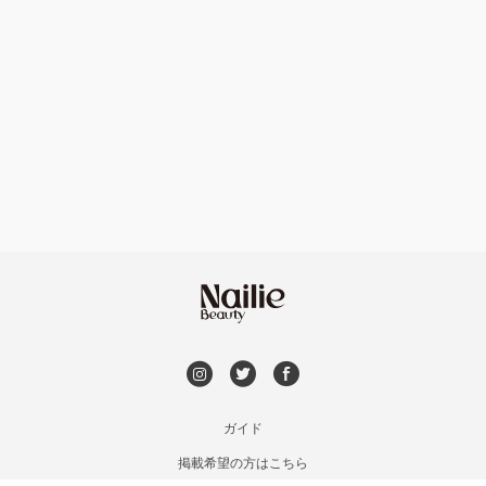
ハンドケアカラー
フィルイン
フット
持ち込み OK
オフのみ
やり放題 あり
初回オフ 無料
DVD観賞
メンズOK
ガイド
掲載希望の方はこちら