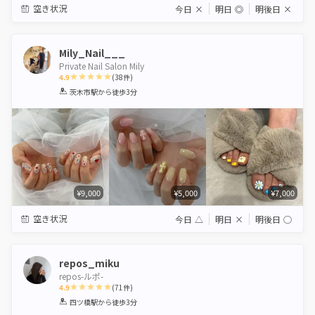
空き状況
今日
×
明日
◎
明後日
×
Mily_Nail___
Private Nail Salon Mily
4.9
(
38
件)
1
2
3
4
5
茨木市駅
から徒歩3分
Star
Stars
Stars
Stars
Stars
¥9,000
¥5,000
¥7,000
空き状況
今日
△
明日
×
明後日
◯
repos_miku
repos-ルポ-
4.9
(
71
件)
1
2
3
4
5
四ツ橋駅
から徒歩3分
Star
Stars
Stars
Stars
Stars