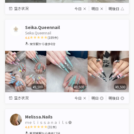
空き状況
今日
×
明日
×
明後日
△
Seika.Queennail
Seika.Queennail
4.6
(
189
件)
1
2
3
4
5
栄生駅
から徒歩6分
Star
Stars
Stars
Stars
Stars
¥9,500
¥9,500
¥9,500
空き状況
今日
×
明日
◎
明後日
◎
Melissa.Nails
ｍｅｌｉｓｓａｎａｉｌｓ✿⁠ ⁠
4.8
(
31
件)
1
2
3
4
5
新安城駅
から徒歩12分