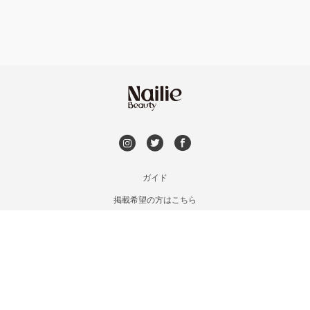
オフのみ
やり放題 あり
初回オフ 無料
DVD観賞
メンズOK
ガイド
掲載希望の方はこちら
出張OK
利用規約
お問い合わせ
子連れOK
特定商取引法に基づく表記
プライバシーポリシー