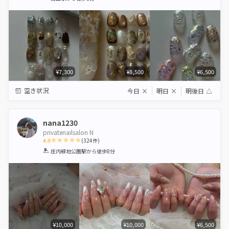
Star
Stars
Stars
Stars
Stars
¥7,300
¥8,500
¥6,500
空き状況
今日
×
明日
×
明後日
△
nana1230
privatenailsalon N
4.9
(
324
件)
1
2
3
4
5
庄内緑地公園駅
から徒歩8分
Star
Stars
Stars
Stars
Stars
¥10,000
¥10,000
¥6,500