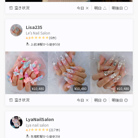
空き状況
今日
×
明日
△
明後日
◯
Lisa235
Le’s Nail Salon
4.9
(
6
件)
1
2
3
4
5
上前津駅
から徒歩5分
Star
Stars
Stars
Stars
Stars
¥10,480
¥10,480
¥10,480
空き状況
今日
×
明日
◎
明後日
◎
LyaNailSalon
Lya nail salon
4.7
(
217
件)
1
2
3
4
5
矢場町駅
から徒歩3分