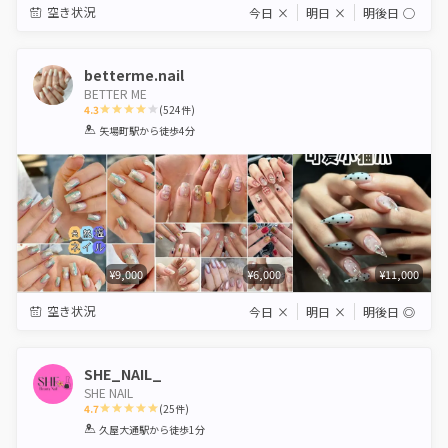
空き状況
今日
×
明日
×
明後日
◯
betterme.nail
BETTER ME
4.3
(
524
件)
1
2
3
4
5
矢場町駅
から徒歩4分
Star
Stars
Stars
Stars
Stars
¥9,000
¥6,000
¥11,000
空き状況
今日
×
明日
×
明後日
◎
SHE_NAIL_
SHE NAIL
4.7
(
25
件)
1
2
3
4
5
久屋大通駅
から徒歩1分
Star
Stars
Stars
Stars
Stars