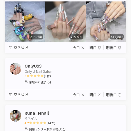
¥15,800
¥15,800
¥15,800
空き状況
今日
×
明日
◎
明後日
◎
OnlyU99
Only U Nail Salon
5
(
1
件)
1
2
3
4
5
栄駅
から徒歩5分
Star
Stars
Stars
Stars
Stars
空き状況
今日
×
明日
×
明後日
◯
Runa_Mnail
Mネイル
4.7
(
14
件)
1
2
3
4
5
国際センター駅
から徒歩1分