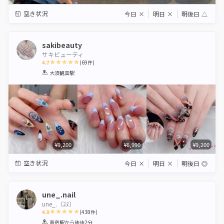
空き状況
今日
×
明日
×
明後日
△
sakibeauty
サキビューティ
4.7
(
69
件)
1
2
3
4
5
大須観音駅
Star
Stars
Stars
Stars
Stars
¥9,200
¥6,990
¥9,200
空き状況
今日
×
明日
×
明後日
◎
une_.nail
une_.（ﾕﾇ）
4.9
(
438
件)
1
2
3
4
5
高岳駅
から徒歩2分