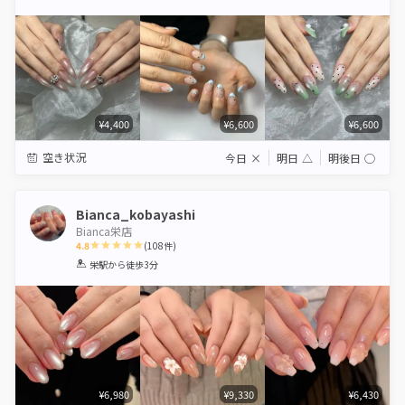
Star
Stars
Stars
Stars
Stars
¥4,400
¥6,600
¥6,600
空き状況
今日
×
明日
△
明後日
◯
Bianca_kobayashi
Bianca栄店
4.8
(
108
件)
1
2
3
4
5
栄駅
から徒歩3分
Star
Stars
Stars
Stars
Stars
¥6,980
¥9,330
¥6,430