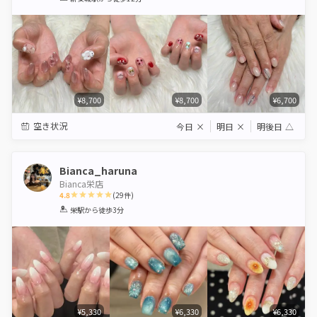
Star
Stars
Stars
Stars
Stars
¥8,700
¥8,700
¥6,700
空き状況
今日
×
明日
×
明後日
△
Bianca_haruna
Bianca栄店
4.8
(
29
件)
1
2
3
4
5
栄駅
から徒歩3分
Star
Stars
Stars
Stars
Stars
¥5,330
¥6,330
¥6,330