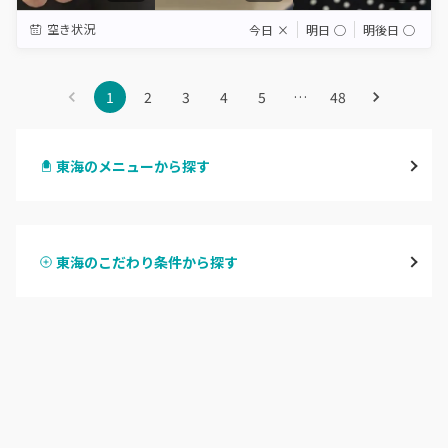
空き状況
今日
×
明日
◯
明後日
◯
1
2
3
4
5
…
48
東海のメニューから探す
ハンドジェル
東海のこだわり条件から探す
ハンドスカルプ
パラジェル
ハンドケアカラー
フィルイン
フット
持ち込み OK