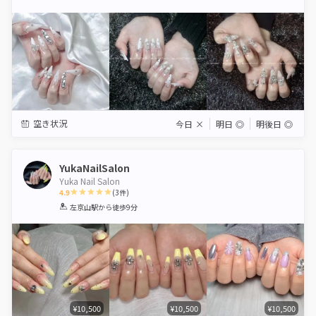
Star
Stars
Stars
Stars
Stars
空き状況
今日
×
明日
◎
明後日
◎
YukaNailSalon
Yuka Nail Salon
4.9
(
3
件)
1
2
3
4
5
左京山駅
から徒歩9分
Star
Stars
Stars
Stars
Stars
¥10,500
¥10,500
¥10,500