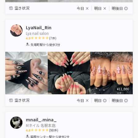
空き状況
今日
×
明日
×
明後日
◎
LyaNail_Rin
Lya nail salon
4.9
(
7
件)
1
2
3
4
5
矢場町駅
から徒歩3分
Star
Stars
Stars
Stars
Stars
¥11,000
空き状況
今日
×
明日
◎
明後日
◎
mnail_.mina_
Mネイル 名駅本店
4.8
(
98
件)
1
2
3
4
5
国際センター駅
から徒歩1分