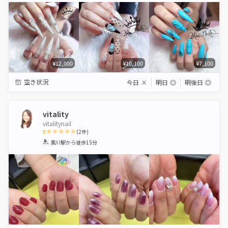
¥12,000
¥10,100
¥7,100
空き状況
今日
×
明日
◎
明後日
◎
vitality
vitalitynail
5
(
2
件)
1
2
3
4
5
黒川駅
から徒歩15分
Star
Stars
Stars
Stars
Stars