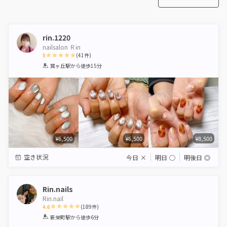
rin.1220
nailsalon Ｒin
5
(
41
件)
1
2
3
4
5
巽ヶ丘駅
から徒歩15分
Star
Stars
Stars
Stars
Stars
¥6,500
¥6,500
¥8,500
空き状況
今日
×
明日
◯
明後日
◎
Rin.nails
Rin.nail
4.6
(
189
件)
1
2
3
4
5
新栄町駅
から徒歩6分
Star
Stars
Stars
Stars
Stars