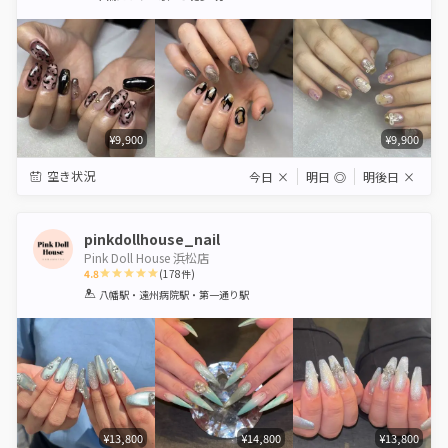
Star
Stars
Stars
Stars
Stars
¥9,900
¥9,900
空き状況
今日
×
明日
◎
明後日
×
pinkdollhouse_nail
Pink Doll House 浜松店
4.8
(
178
件)
1
2
3
4
5
八幡駅・遠州病院駅・第一通り駅
Star
Stars
Stars
Stars
Stars
¥13,800
¥14,800
¥13,800