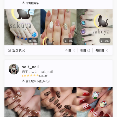
1
2
3
4
5
南御殿場駅
Star
Stars
Stars
Stars
Stars
¥6,600
¥7,700
¥7,700
空き状況
今日
×
明日
◎
明後日
×
salt_nail
自宅サロン salt_nail
5
(
351
件)
1
2
3
4
5
富士駅
から徒歩45分
Star
Stars
Stars
Stars
Stars