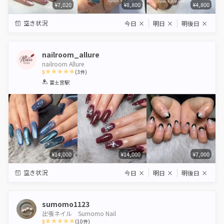
¥7,020
¥8,800
¥4,800
空き状況
今日
×
明日
×
明後日
×
nailroom_allure
nailroom Allure
5
(
3
件)
1
2
3
4
5
富士宮駅
Star
Stars
Stars
Stars
Stars
¥14,000
¥14,000
¥7,000
空き状況
今日
×
明日
×
明後日
×
sumomo1123
出張ネイル Sumomo Nail
5
(
10
件)