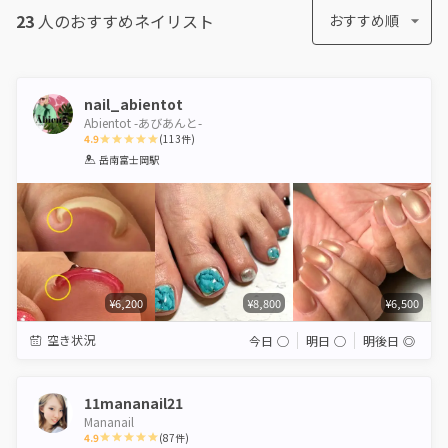
23
人のおすすめ
ネイリスト
おすすめ順
nail_abientot
Abientot -あびあんと-
4.9
(
113
件)
1
2
3
4
5
岳南富士岡駅
Star
Stars
Stars
Stars
Stars
¥6,200
¥8,800
¥6,500
空き状況
今日
◯
明日
◯
明後日
◎
11mananail21
Mananail
4.9
(
87
件)