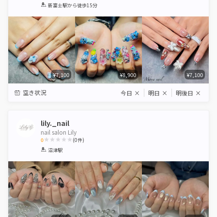
1
2
3
4
5
新富士駅
から徒歩15分
Star
Stars
Stars
Stars
Stars
¥7,100
¥8,900
¥7,100
空き状況
今日
×
明日
×
明後日
×
lily._nail
nail salon Lily
0
(
0
件)
1
2
3
4
5
沼津駅
Star
Stars
Stars
Stars
Stars