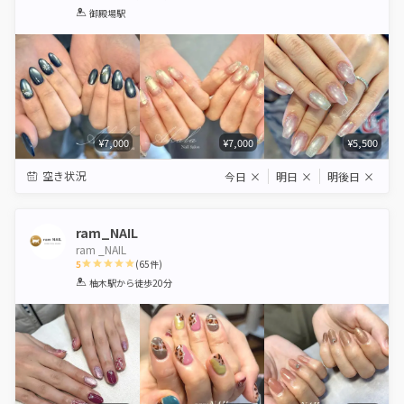
1
2
3
4
5
御殿場駅
Star
Stars
Stars
Stars
Stars
¥7,000
¥7,000
¥5,500
空き状況
今日
×
明日
×
明後日
×
ram_NAIL
ram _NAIL
5
(
65
件)
1
2
3
4
5
柚木駅
から徒歩20分
Star
Stars
Stars
Stars
Stars