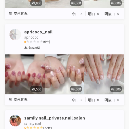
¥9,000
¥9,500
¥9,000
空き状況
今日
×
明日
×
明後日
×
apricoco_nail
apricoco
0
(
0
件)
1
2
3
4
5
御殿場駅
Star
Stars
Stars
Stars
Stars
¥9,500
¥9,500
¥9,500
空き状況
今日
×
明日
×
明後日
×
samily.nail_private.nail.salon
samily nail
5
(
22
件)