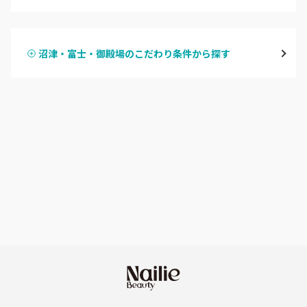
ハンドジェル
磐田・袋井・掛川
沼津・富士・御殿場のこだわり条件から探す
ハンドスカルプ
パラジェル
焼津・藤枝・牧之原
ハンドケアカラー
フィルイン
沼津・富士・御殿場
フット
持ち込み OK
熱海・三島・伊豆
オフのみ
やり放題 あり
静岡県その他
初回オフ 無料