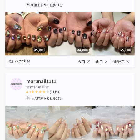
1
2
3
4
5
新富士駅
から徒歩11分
Star
Stars
Stars
Stars
Stars
¥5,000
¥4,000
¥5,000
空き状況
今日
×
明日
×
明後日
×
marunail1111
🌸marunail🌸
4.3
(
11
件)
1
2
3
4
5
本吉原駅
から徒歩17分
Star
Stars
Stars
Stars
Stars