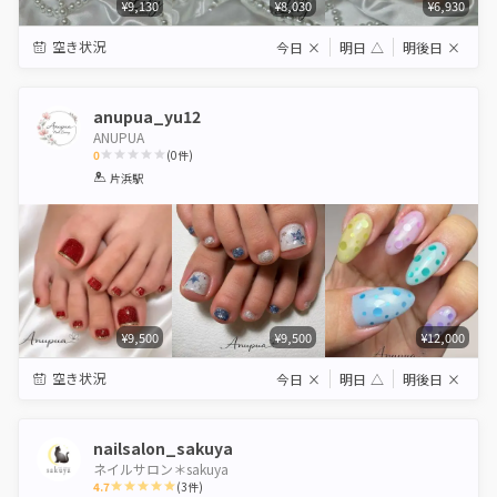
¥9,130
¥8,030
¥6,930
空き状況
今日
×
明日
△
明後日
×
anupua_yu12
ANUPUA
0
(
0
件)
1
2
3
4
5
片浜駅
Star
Stars
Stars
Stars
Stars
¥9,500
¥9,500
¥12,000
空き状況
今日
×
明日
△
明後日
×
nailsalon_sakuya
ネイルサロン＊sakuya
4.7
(
3
件)