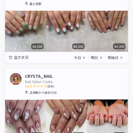
1
2
3
4
5
富士宮駅
Star
Stars
Stars
Stars
Stars
¥4,000
¥4,000
¥4,000
空き状況
今日
×
明日
×
明後日
×
CRYSTA_NAIL
Nail Salon Crysta
4.9
(
8
件)
1
2
3
4
5
沼津駅
から徒歩23分
Star
Stars
Stars
Stars
Stars