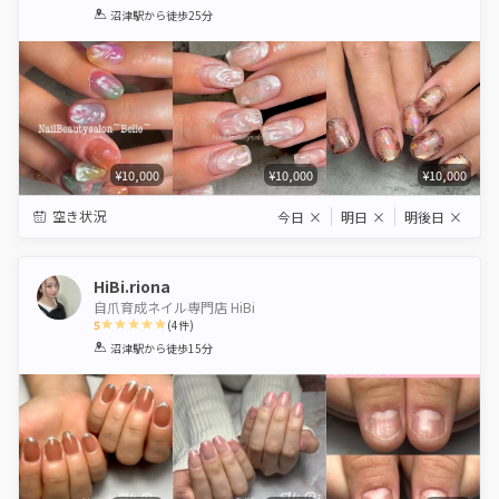
1
2
3
4
5
沼津駅
から徒歩25分
Star
Stars
Stars
Stars
Stars
¥10,000
¥10,000
¥10,000
空き状況
今日
×
明日
×
明後日
×
HiBi.riona
自爪育成ネイル専門店 HiBi
5
(
4
件)
1
2
3
4
5
沼津駅
から徒歩15分
Star
Stars
Stars
Stars
Stars