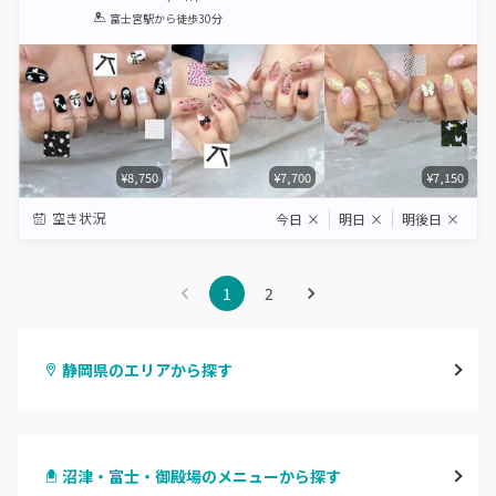
1
2
3
4
5
富士宮駅
から徒歩30分
Star
Stars
Stars
Stars
Stars
¥8,750
¥7,700
¥7,150
空き状況
今日
×
明日
×
明後日
×
1
2
静岡県のエリアから探す
静岡・清水
沼津・富士・御殿場のメニューから探す
浜松