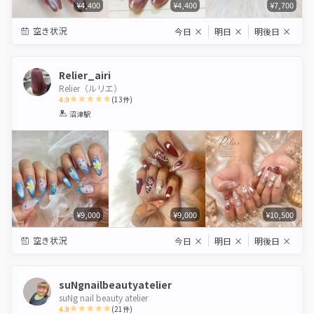
¥4,400
¥4,400
¥7,700
空き状況
今日
×
明日
×
明後日
×
Relier_airi
Relier（ルリエ）
4.9
(
13
件)
1
2
3
4
5
沼津駅
Star
Stars
Stars
Stars
Stars
¥9,000
¥9,000
¥10,500
空き状況
今日
×
明日
×
明後日
×
suNgnailbeautyatelier
suNg nail beauty atelier
4.9
(
21
件)