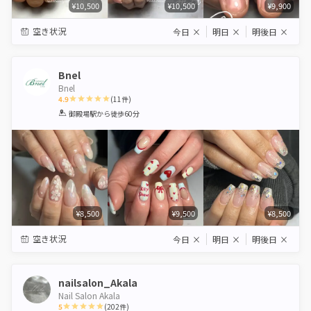
¥10,500
¥10,500
¥9,900
空き状況
今日
×
明日
×
明後日
×
Bnel
Bnel
4.9
(
11
件)
1
2
3
4
5
御殿場駅
から徒歩60分
Star
Stars
Stars
Stars
Stars
¥8,500
¥9,500
¥8,500
空き状況
今日
×
明日
×
明後日
×
nailsalon_Akala
Nail Salon Akala
5
(
202
件)