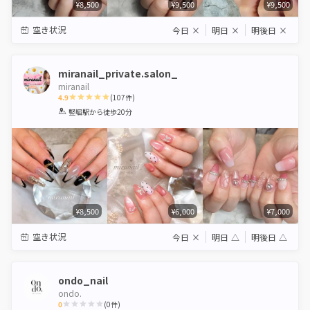
¥8,500
¥9,500
¥9,500
空き状況
今日
×
明日
×
明後日
×
miranail_private.salon_
miranail
4.9
(
107
件)
1
2
3
4
5
竪堀駅
から徒歩20分
Star
Stars
Stars
Stars
Stars
¥8,500
¥6,000
¥7,000
空き状況
今日
×
明日
△
明後日
△
ondo_nail
ondo.
0
(
0
件)