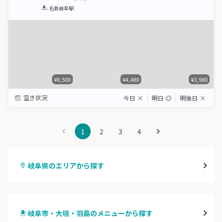
1
2
3
4
5
名鉄岐阜駅
Star
Stars
Stars
Stars
Stars
¥9,500
¥4,480
¥3,980
空き状況
今日
×
明日
◎
明後日
×
1
2
3
4
岐阜県のエリアから探す
岐阜市・大垣・羽島
岐阜市・大垣・羽島のメニューから探す
美濃加茂・関・各務原