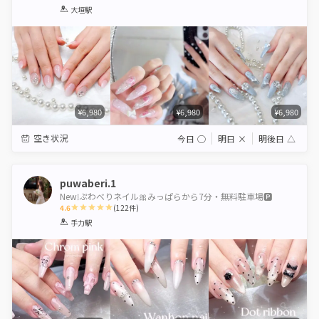
1
2
3
4
5
大垣駅
Star
Stars
Stars
Stars
Stars
¥6,980
¥6,980
¥6,980
空き状況
今日
◯
明日
×
明後日
△
puwaberi.1
New❕ぷわべりネイル🎀みっぱらから7分・無料駐車場🅿️
4.6
(
122
件)
1
2
3
4
5
手力駅
Star
Stars
Stars
Stars
Stars