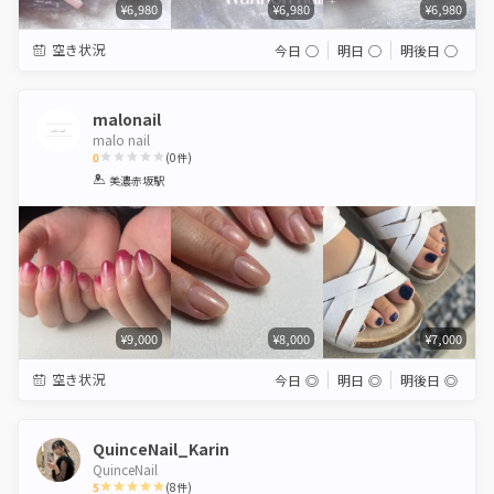
¥6,980
¥6,980
¥6,980
空き状況
今日
◯
明日
◯
明後日
◯
malonail
malo nail
0
(
0
件)
1
2
3
4
5
美濃赤坂駅
Star
Stars
Stars
Stars
Stars
¥9,000
¥8,000
¥7,000
空き状況
今日
◎
明日
◎
明後日
◎
QuinceNail_Karin
QuinceNail
5
(
8
件)