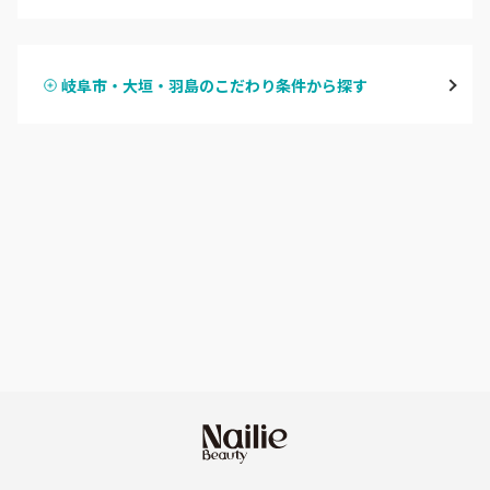
ハンドジェル
可児・多治見・中津川
岐阜市・大垣・羽島のこだわり条件から探す
ハンドスカルプ
パラジェル
高山・飛騨・下呂
ハンドケアカラー
フィルイン
岐阜県その他
フット
持ち込み OK
オフのみ
やり放題 あり
初回オフ 無料