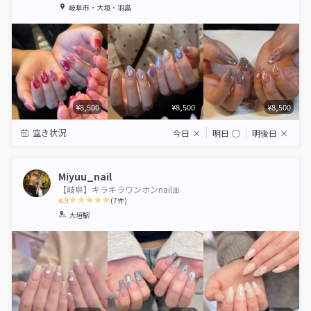
1
2
3
4
5
岐阜市・大垣・羽島
Star
Stars
Stars
Stars
Stars
¥8,500
¥8,500
¥8,500
空き状況
今日
×
明日
◯
明後日
×
Miyuu_nail
【岐阜】キラキラワンホンnail🎀
4.9
(
7
件)
1
2
3
4
5
大垣駅
Star
Stars
Stars
Stars
Stars