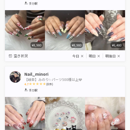
1
2
3
4
5
手力駅
Star
Stars
Stars
Stars
Stars
¥8,980
¥8,980
¥6,480
空き状況
今日
×
明日
×
明後日
×
Nail_minori
【岐阜】みのり✨パーツ500種以上🩶
4.7
(
8
件)
1
2
3
4
5
手力駅
Star
Stars
Stars
Stars
Stars