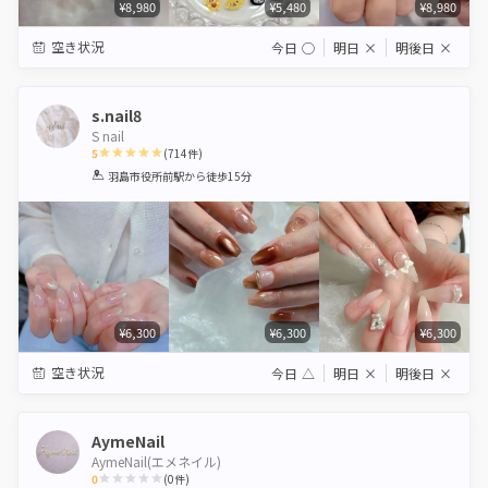
¥8,980
¥5,480
¥8,980
空き状況
今日
◯
明日
×
明後日
×
s.nail8
S nail
5
(
714
件)
1
2
3
4
5
羽島市役所前駅
から徒歩15分
Star
Stars
Stars
Stars
Stars
¥6,300
¥6,300
¥6,300
空き状況
今日
△
明日
×
明後日
×
AymeNail
AymeNail(エメネイル)
0
(
0
件)