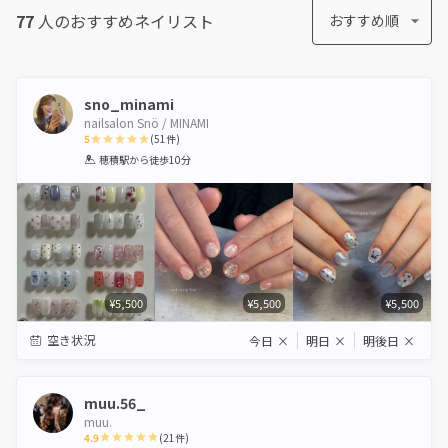
77
人のおすすめ
ネイリスト
おすすめ順
sno_minami
nailsalon Snö / MINAMI
5
(
51
件)
1
2
3
4
5
穂積駅
から徒歩10分
Star
Stars
Stars
Stars
Stars
¥5,500
¥5,500
¥5,500
空き状況
今日
×
明日
×
明後日
×
muu.56_
muu.
4.9
(
21
件)