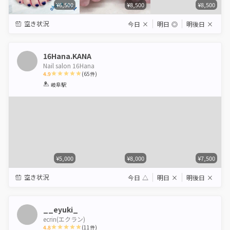
¥6,500
¥8,500
¥8,500
空き状況
今日
×
明日
◎
明後日
×
16Hana.KANA
Nail salon 16Hana
4.9
(
65
件)
1
2
3
4
5
岐阜駅
Star
Stars
Stars
Stars
Stars
¥5,000
¥8,000
¥7,500
空き状況
今日
△
明日
×
明後日
×
__eyuki_
ecrin(エクラン)
4.8
(
11
件)