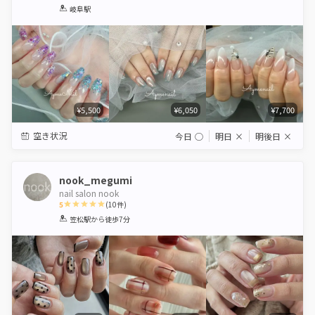
1
2
3
4
5
岐阜駅
Star
Stars
Stars
Stars
Stars
¥5,500
¥6,050
¥7,700
空き状況
今日
◯
明日
×
明後日
×
nook_megumi
nail salon nook
5
(
10
件)
1
2
3
4
5
笠松駅
から徒歩7分
Star
Stars
Stars
Stars
Stars