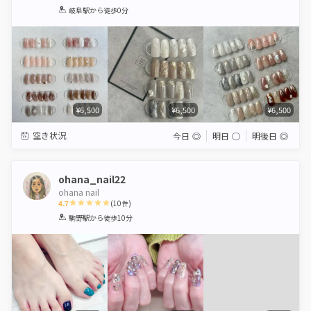
1
2
3
4
5
岐阜駅
から徒歩0分
Star
Stars
Stars
Stars
Stars
¥6,500
¥6,500
¥6,500
空き状況
今日
◎
明日
◯
明後日
◎
ohana_nail22
ohana nail
4.7
(
10
件)
1
2
3
4
5
駒野駅
から徒歩10分
Star
Stars
Stars
Stars
Stars