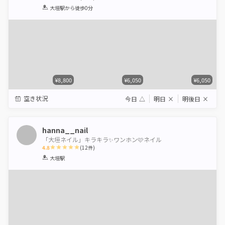
1
2
3
4
5
大垣駅
から徒歩0分
Star
Stars
Stars
Stars
Stars
¥8,800
¥6,050
¥6,050
空き状況
今日
△
明日
×
明後日
×
hanna__nail
「大垣ネイル」キラキラ✨ワンホン🩷ネイル
4.8
(
12
件)
1
2
3
4
5
大垣駅
Star
Stars
Stars
Stars
Stars