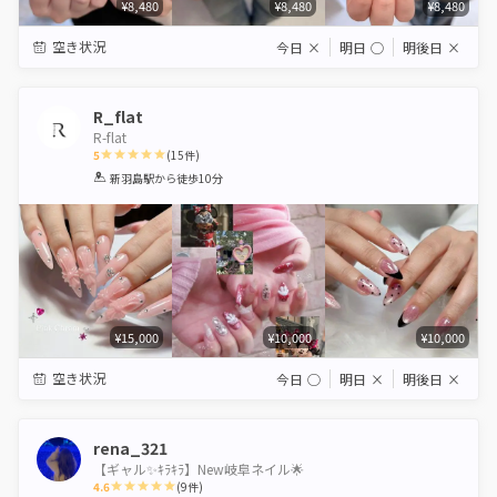
¥8,480
¥8,480
¥8,480
空き状況
今日
×
明日
◯
明後日
×
R_flat
R-flat
5
(
15
件)
1
2
3
4
5
新羽島駅
から徒歩10分
Star
Stars
Stars
Stars
Stars
¥15,000
¥10,000
¥10,000
空き状況
今日
◯
明日
×
明後日
×
rena_321
【ギャル✨️ｷﾗｷﾗ】New岐阜ネイル🌟
4.6
(
9
件)