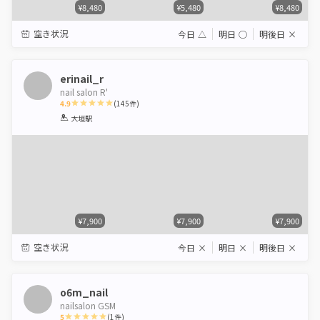
¥8,480
¥5,480
¥8,480
空き状況
今日
△
明日
◯
明後日
×
erinail_r
nail salon R'
4.9
(
145
件)
1
2
3
4
5
大垣駅
Star
Stars
Stars
Stars
Stars
¥7,900
¥7,900
¥7,900
空き状況
今日
×
明日
×
明後日
×
o6m_nail
nailsalon GSM
5
(
1
件)