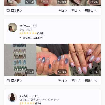
¥7,700
¥6,700
¥7,700
空き状況
今日
×
明日
×
明後日
×
ave__nail
ave__nail
4.8
(
18
件)
1
2
3
4
5
岐阜駅
から徒歩0分
Star
Stars
Stars
Stars
Stars
¥5,500
¥5,000
¥5,500
空き状況
今日
×
明日
△
明後日
×
yuka__nail_
yuuka🤍指先から きらめきを🤍
5
(
9
件)