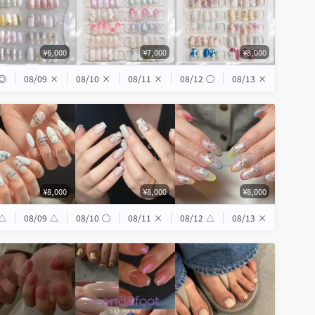
¥6,000
¥7,000
¥8,000
◎
08/09
×
08/10
×
08/11
×
08/12
◯
08/13
×
¥8,000
¥8,000
¥8,000
△
08/09
△
08/10
◯
08/11
×
08/12
△
08/13
×