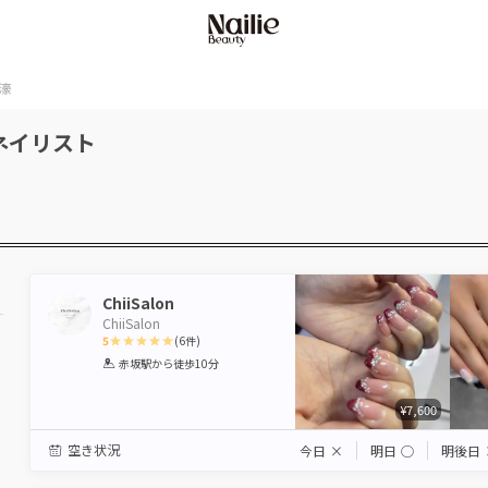
濠
ネイリスト
ChiiSalon
ChiiSalon
5
(
6
件)
1
2
3
4
5
赤坂駅
から徒歩10分
Star
Stars
Stars
Stars
Stars
¥7,600
空き状況
今日
×
明日
◯
明後日