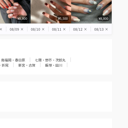
¥8,800
¥5,500
¥8,800
×
08/09
×
08/10
×
08/11
×
08/12
×
08/13
×
・南福岡・春日原
七隈・野芥・次郎丸
・折尾
新宮・古賀
飯塚・田川