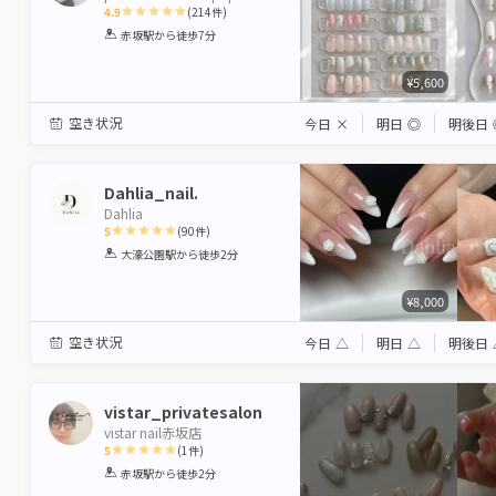
4.9
(
214
件)
1
2
3
4
5
赤坂駅
から徒歩7分
Star
Stars
Stars
Stars
Stars
¥5,600
空き状況
今日
×
明日
◎
明後日
Dahlia_nail.
Dahlia
5
(
90
件)
1
2
3
4
5
大濠公園駅
から徒歩2分
Star
Stars
Stars
Stars
Stars
¥8,000
空き状況
今日
△
明日
△
明後日
vistar_privatesalon
vistar nail赤坂店
5
(
1
件)
1
2
3
4
5
赤坂駅
から徒歩2分
Star
Stars
Stars
Stars
Stars