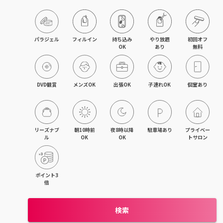
久留米・筑後
柳川・大川・大牟田
パラジェル
フィルイン
持ち込み

やり放題

初回オフ

OK
あり
無料
小倉・八幡・折尾
新宮・古賀
DVD観賞
メンズOK
出張OK
子連れOK
個室あり
飯塚・田川
リーズナブ
朝10時前
夜8時以降
駐車場あり
プライベー
ル
OK
OK
トサロン
ポイント3
倍
検索