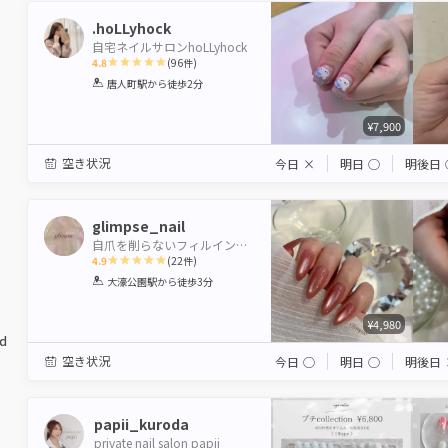
.hoLLyhock
自宅ネイルサロンhoLLyhock
4.8
(
96
件)
1
2
3
4
5
唐人町駅
から徒歩2分
Star
Stars
Stars
Stars
Stars
¥7,900
空き状況
今日
×
明日
◯
明後日
glimpse_nail
自爪を削らないフィルイン専門店＊
4.9
(
22
件)
1
2
3
4
5
大濠公園駅
から徒歩3分
Star
Stars
Stars
Stars
Stars
¥4,980
ed
空き状況
今日
◯
明日
◯
明後日
papii_kuroda
private nail salon papii