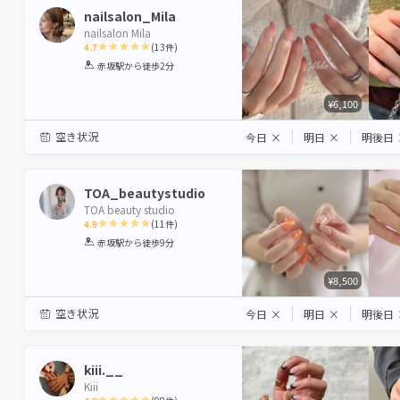
nailsalon_Mila
nailsalon Mila
4.7
(
13
件)
1
2
3
4
5
赤坂駅
から徒歩2分
Star
Stars
Stars
Stars
Stars
¥6,100
空き状況
今日
×
明日
×
明後日
TOA_beautystudio
TOA beauty studio
4.9
(
11
件)
1
2
3
4
5
赤坂駅
から徒歩9分
Star
Stars
Stars
Stars
Stars
¥8,500
空き状況
今日
×
明日
×
明後日
kiii.__
Kiii