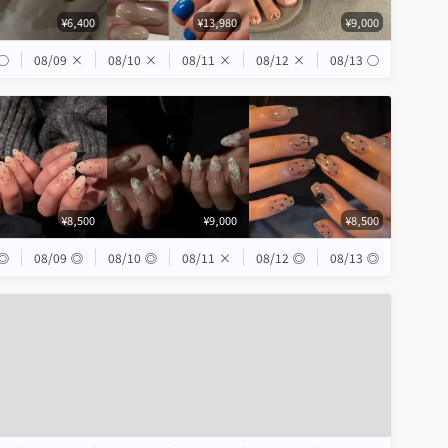
¥6,400
¥13,980
¥9,000
◯
08/09
×
08/10
×
08/11
×
08/12
×
08/13
◯
¥8,500
¥9,000
¥8,500
◎
08/09
◎
08/10
◎
08/11
×
08/12
◎
08/13
◎