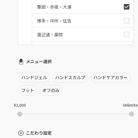
警固・赤坂・大濠
博多・中州・住吉
渡辺通・薬院
平尾・高宮・大橋
メニュー選択
六本松・別府・西新
井尻・南福岡・春日原
ハンドジェル
ハンドスカルプ
ハンドケアカラー
七隈・野芥・次郎丸
フット
オフのみ
姪浜・筑前前原・九大学研都市
¥1,000
Unlimit
吉塚・箱崎・香椎
九産大・福津・糟屋郡
こだわり設定