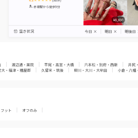
4.8
(
98
件)
1
2
3
4
5
赤坂駅
から徒歩9分
Star
Stars
Stars
Stars
Stars
¥8,800
空き状況
今日
×
明日
×
明後日
吉
渡辺通・薬院
平尾・高宮・大橋
六本松・別府・西新
井尻
産大・福津・糟屋郡
久留米・筑後
柳川・大川・大牟田
小倉・八幡
フット
オフのみ