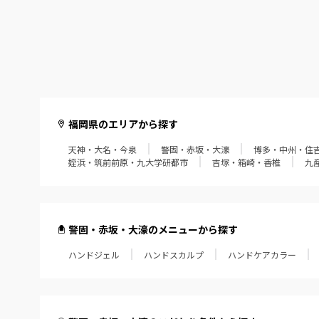
福岡県のエリアから探す
天神・大名・今泉
警固・赤坂・大濠
博多・中州・住
姪浜・筑前前原・九大学研都市
吉塚・箱崎・香椎
九
警固・赤坂・大濠のメニューから探す
ハンドジェル
ハンドスカルプ
ハンドケアカラー