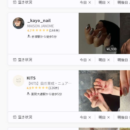
空き状況
今日
×
明日
×
明後日
_kayo_nail
MAISON JANOME
4.7
(
144
件)
1
2
3
4
5
赤坂駅
から徒歩5分
Star
Stars
Stars
Stars
Stars
¥6,930
空き状況
今日
×
明日
×
明後日
KITS
【KITS】自爪育成・ニュアンス専門/パラジェル/フィルイン
4.9
(
126
件)
1
2
3
4
5
薬院大通駅
から徒歩5分
Star
Stars
Stars
Stars
Stars
空き状況
今日
×
明日
×
明後日