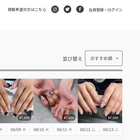
掲載希望の方はこちら
会員登録・ログイン
並び替え
おすすめ順
¥7,600
¥7,600
¥7,600
×
08/09
×
08/10
×
08/11
×
08/12
△
08/13
△