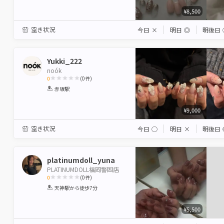
¥8,500
空き状況
今日
×
明日
◎
明後日
Yukki_222
noók
0
(
0
件)
1
2
3
4
5
赤坂駅
Star
Stars
Stars
Stars
Stars
¥9,000
空き状況
今日
◯
明日
×
明後日
platinumdoll_yuna
PLATINUMDOLL福岡警固店
0
(
0
件)
1
2
3
4
5
天神駅
から徒歩7分
Star
Stars
Stars
Stars
Stars
¥5,500