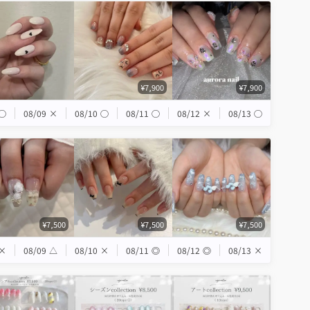
¥7,900
¥7,900
◯
08/09
×
08/10
◯
08/11
◯
08/12
×
08/13
◯
¥7,500
¥7,500
¥7,500
×
08/09
△
08/10
×
08/11
◎
08/12
◎
08/13
×