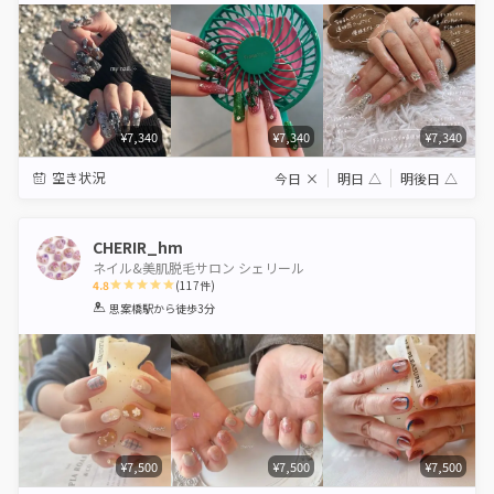
¥7,340
¥7,340
¥7,340
空き状況
今日
×
明日
△
明後日
△
CHERIR_hm
ネイル&美肌脱毛サロン シェリール
4.8
(
117
件)
1
2
3
4
5
思案橋駅
から徒歩3分
Star
Stars
Stars
Stars
Stars
¥7,500
¥7,500
¥7,500