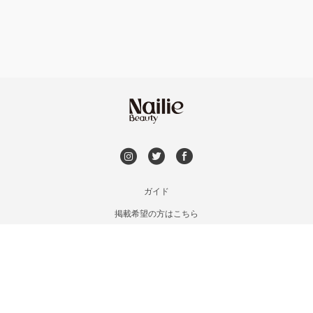
持ち込み OK
長崎県その他
オフのみ
やり放題 あり
初回オフ 無料
DVD観賞
メンズOK
ガイド
掲載希望の方はこちら
出張OK
利用規約
お問い合わせ
子連れOK
特定商取引法に基づく表記
プライバシーポリシー