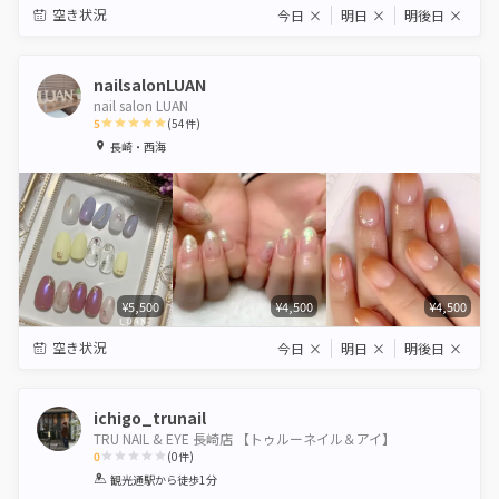
空き状況
今日
×
明日
×
明後日
×
nailsalonLUAN
nail salon LUAN
5
(
54
件)
1
2
3
4
5
長崎・西海
Star
Stars
Stars
Stars
Stars
¥5,500
¥4,500
¥4,500
空き状況
今日
×
明日
×
明後日
×
ichigo_trunail
TRU NAIL & EYE 長崎店 【トゥルーネイル＆アイ】
0
(
0
件)
1
2
3
4
5
観光通駅
から徒歩1分