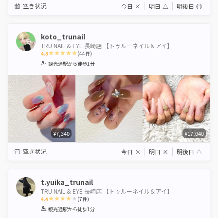
空き状況
今日
×
明日
△
明後日
◎
koto_trunail
TRU NAIL & EYE 長崎店 【トゥルーネイル＆アイ】
4.8
(
44
件)
1
2
3
4
5
観光通駅
から徒歩1分
Star
Stars
Stars
Stars
Stars
¥7,340
¥17,040
空き状況
今日
×
明日
×
明後日
△
t.yuika_trunail
TRU NAIL & EYE 長崎店 【トゥルーネイル＆アイ】
4.4
(
7
件)
1
2
3
4
5
観光通駅
から徒歩1分
Star
Stars
Stars
Stars
Stars