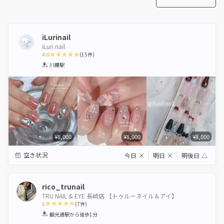
iLurinail
iLuri nail
4.9
(
15
件)
1
2
3
4
5
川棚駅
Star
Stars
Stars
Stars
Stars
¥8,000
¥8,000
¥8,000
空き状況
今日
×
明日
×
明後日
△
rico_trunail
TRU NAIL & EYE 長崎店 【トゥルーネイル＆アイ】
5
(
7
件)
1
2
3
4
5
観光通駅
から徒歩1分
Star
Stars
Stars
Stars
Stars