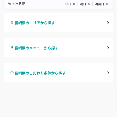
空き状況
今日
×
明日
×
明後日
×
長崎県のエリアから探す
長崎・西海
長崎県のメニューから探す
佐世保・平戸・松浦
ハンドジェル
雲仙・島原
長崎県のこだわり条件から探す
ハンドスカルプ
パラジェル
諫早・大村
ハンドケアカラー
フィルイン
五島・壱岐・対馬
フット