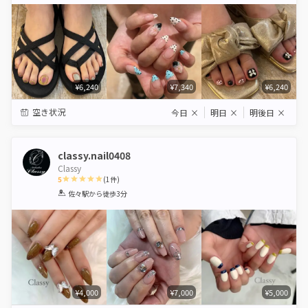
Star
Stars
Stars
Stars
Stars
¥6,240
¥7,340
¥6,240
空き状況
今日
×
明日
×
明後日
×
classy.nail0408
Classy
5
(
1
件)
1
2
3
4
5
佐々駅
から徒歩3分
Star
Stars
Stars
Stars
Stars
¥4,000
¥7,000
¥5,000