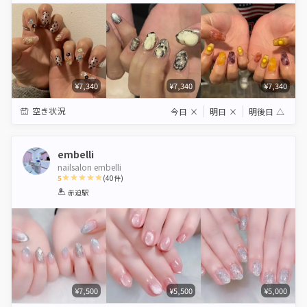
¥7,340
¥7,340
¥7,340
空き状況
今日
×
明日
×
明後日
△
embelli
nailsalon embelli
5
(
40
件)
1
2
3
4
5
赤迫駅
Star
Stars
Stars
Stars
Stars
¥7,500
¥5,500
¥5,000