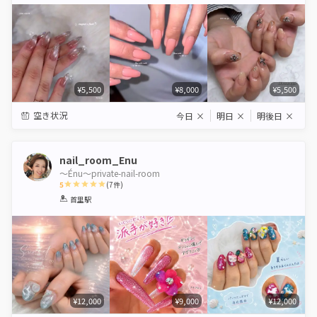
Star
Stars
Stars
Stars
Stars
¥5,500
¥8,000
¥5,500
空き状況
今日
×
明日
×
明後日
×
nail_room_Enu
〜Énu〜private-nail-room
5
(
7
件)
1
2
3
4
5
首里駅
Star
Stars
Stars
Stars
Stars
¥12,000
¥9,000
¥12,000