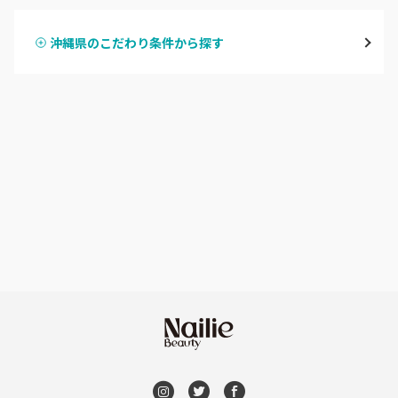
名護市
沖縄県のこだわり条件から探す
ハンドスカルプ
パラジェル
豊見城・糸満・南城
ハンドケアカラー
フィルイン
沖縄県その他
フット
持ち込み OK
オフのみ
やり放題 あり
初回オフ 無料
DVD観賞