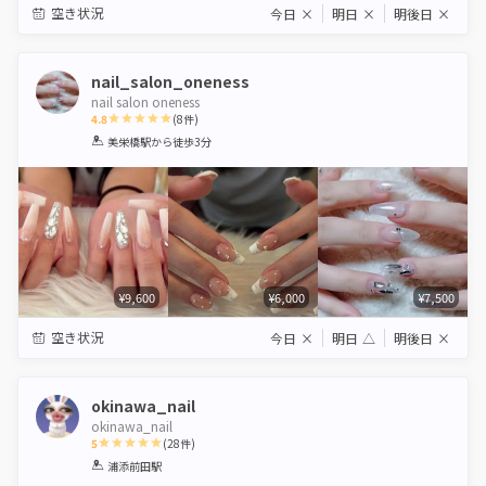
空き状況
今日
×
明日
×
明後日
×
nail_salon_oneness
nail salon oneness
4.8
(
8
件)
1
2
3
4
5
美栄橋駅
から徒歩3分
Star
Stars
Stars
Stars
Stars
¥9,600
¥6,000
¥7,500
空き状況
今日
×
明日
△
明後日
×
okinawa_nail
okinawa_nail
5
(
28
件)
1
2
3
4
5
浦添前田駅
Star
Stars
Stars
Stars
Stars