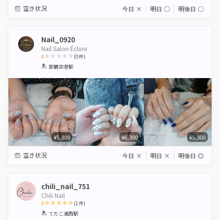
空き状況
今日
×
明日
◯
明後日
◯
Nail_0920
Nail Salon Éclore
0
(
0
件)
1
2
3
4
5
那覇空港駅
Star
Stars
Stars
Stars
Stars
¥5,800
¥6,300
¥5,300
空き状況
今日
×
明日
×
明後日
◎
chili_nail_751
Chili Nail
5
(
1
件)
1
2
3
4
5
てだこ浦西駅