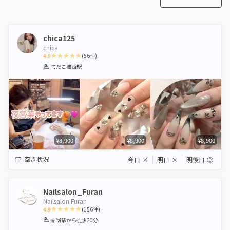
chica125
chica
4.9
(
56
件)
1
2
3
4
5
てだこ浦西駅
Star
Stars
Stars
Stars
Stars
¥8,900
¥8,900
¥8,900
空き状況
今日
×
明日
×
明後日
◎
Nailsalon_Furan
Nailsalon Furan
4.9
(
156
件)
1
2
3
4
5
赤嶺駅
から徒歩20分
Star
Stars
Stars
Stars
Stars