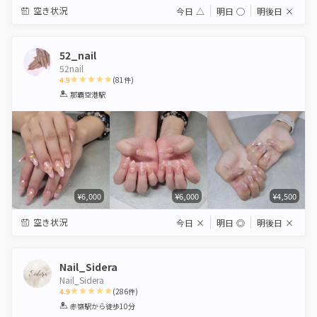
空き状況
今日
△
明日
◯
明後日
×
52_nail
52nail
4.9
(
81
件)
1
2
3
4
5
那覇空港駅
Star
Stars
Stars
Stars
Stars
¥6,000
¥6,000
¥4,500
空き状況
今日
×
明日
◎
明後日
×
Nail_Sidera
Nail_Sidera
4.9
(
286
件)
1
2
3
4
5
赤嶺駅
から徒歩10分