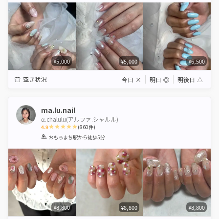
¥5,000
¥5,000
¥6,500
空き状況
今日
×
明日
◎
明後日
△
ma.lu.nail
α.chalulu(アルファ.シャルル)
4.9
(
860
件)
1
2
3
4
5
おもろまち駅
から徒歩5分
Star
Stars
Stars
Stars
Stars
¥8,800
¥8,800
¥8,800