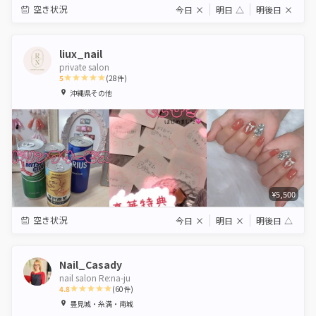
空き状況
今日
×
明日
△
明後日
×
liux_nail
private salon
5
(
28
件)
1
2
3
4
5
沖縄県その他
Star
Stars
Stars
Stars
Stars
¥5,500
空き状況
今日
×
明日
×
明後日
△
Nail_Casady
nail salon Re:na-ju
4.8
(
60
件)
1
2
3
4
5
豊見城・糸満・南城