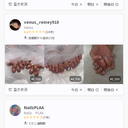
空き状況
今日
×
明日
×
明後日
◎
venus_reiney918
Venus
4.8
(
14
件)
1
2
3
4
5
旭橋駅
から徒歩13分
Star
Stars
Stars
Stars
Stars
¥6,000
¥4,000
¥5,500
空き状況
今日
×
明日
◎
明後日
×
NailzPLAA
Nailz PLAA
5
(
7
件)
1
2
3
4
5
てだこ浦西駅