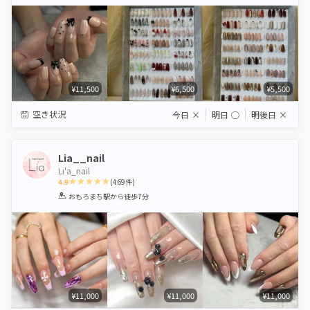
Star
Stars
Stars
Stars
Stars
¥11,500
¥6,500
¥5,500
空き状況
今日
×
明日
◯
明後日
×
Lia__nail
Li'a_nail
4.9
(
469
件)
1
2
3
4
5
おもろまち駅
から徒歩7分
Star
Stars
Stars
Stars
Stars
¥11,000
¥11,000
¥11,000