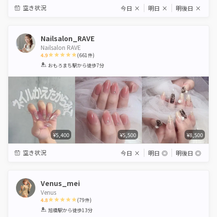
空き状況
今日
×
明日
×
明後日
×
Nailsalon_RAVE
Nailsalon RAVE
4.9
(
661
件)
1
2
3
4
5
おもろまち駅
から徒歩7分
Star
Stars
Stars
Stars
Stars
¥5,400
¥5,500
¥8,500
空き状況
今日
×
明日
◎
明後日
◎
Venus_mei
Venus
4.8
(
79
件)
1
2
3
4
5
旭橋駅
から徒歩13分