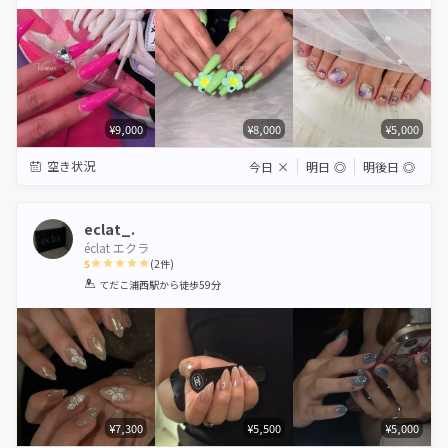
Star
Stars
Stars
Stars
Stars
¥9,000
¥8,000
¥5,000
空き状況
今日
×
明日
◎
明後日
◎
eclat_.
éclat エクラ
5
(
2
件)
1
2
3
4
5
てだこ浦西駅
から徒歩59分
Star
Stars
Stars
Stars
Stars
¥7,300
¥5,500
¥5,000