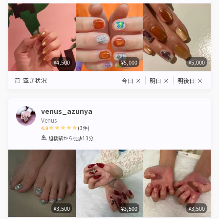
Star
Stars
Stars
Stars
Stars
¥4,500
¥5,000
¥5,000
空き状況
今日
×
明日
×
明後日
×
venus_azunya
Venus
4.9
(
3
件)
1
2
3
4
5
旭橋駅
から徒歩13分
Star
Stars
Stars
Stars
Stars
¥3,500
¥3,500
¥3,500