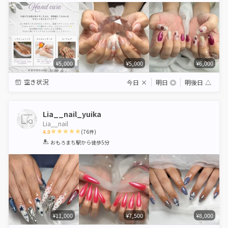
¥5,000
¥5,000
¥6,000
空き状況
今日
×
明日
◎
明後日
△
Lia__nail_yuika
Lia__nail
4.9
(
76
件)
1
2
3
4
5
おもろまち駅
から徒歩5分
Star
Stars
Stars
Stars
Stars
¥11,000
¥7,500
¥8,000