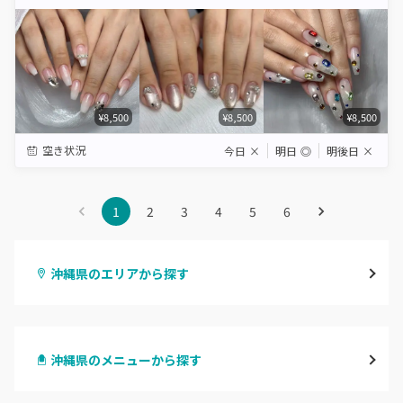
Star
Stars
Stars
Stars
Stars
¥8,500
¥8,500
¥8,500
空き状況
今日
×
明日
◎
明後日
×
1
2
3
4
5
6
沖縄県のエリアから探す
那覇・浦添
沖縄県のメニューから探す
沖縄・うるま・宜野湾
ハンドジェル