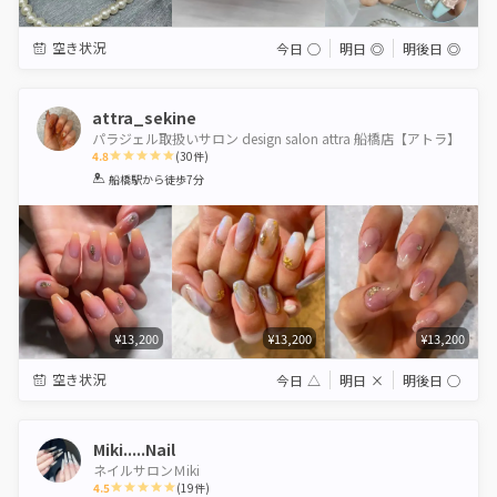
空き状況
今日
◯
明日
◎
明後日
◎
attra_sekine
パラジェル取扱いサロン design salon attra 船橋店【アトラ】
4.8
(
30
件)
1
2
3
4
5
船橋駅
から徒歩7分
Star
Stars
Stars
Stars
Stars
¥13,200
¥13,200
¥13,200
空き状況
今日
△
明日
×
明後日
◯
Miki.....Nail
ネイルサロンＭiki
4.5
(
19
件)