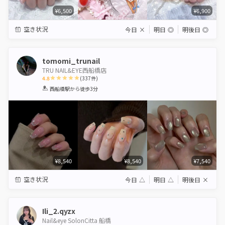
¥6,500
¥6,900
空き状況
今日
×
明日
◎
明後日
◎
tomomi_trunail
TRU NAIL&EYE西船橋店
4.8
(
337
件)
1
2
3
4
5
西船橋駅
から徒歩3分
Star
Stars
Stars
Stars
Stars
¥8,540
¥8,540
¥7,540
空き状況
今日
△
明日
△
明後日
×
Ili_2.qyzx
Nail&eye SolonCitta 船橋