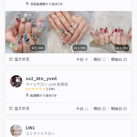
1
2
3
4
5
京成船橋駅
から徒歩2分
Star
Stars
Stars
Stars
Stars
¥15,980
¥13,980
¥13,980
空き状況
今日
×
明日
◯
明後日
◎
so2_ktn_yveil
ネイルサロン yveil 船橋店
5
(
16
件)
1
2
3
4
5
船橋駅
から徒歩3分
Star
Stars
Stars
Stars
Stars
空き状況
今日
△
明日
◎
明後日
◎
LIN1
ユミネイルサロン