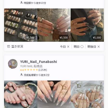
1
2
3
4
5
塚田駅
から徒歩10分
Star
Stars
Stars
Stars
Stars
¥5,500
¥5,500
¥5,000
空き状況
今日
×
明日
◯
明後日
×
YURI_Nail_Funabashi
YURI NAIL 船橋店
4.6
(
125
件)
1
2
3
4
5
京成船橋駅
から徒歩2分
Star
Stars
Stars
Stars
Stars