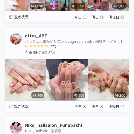
¥11,090
¥10,590
¥12,890
空き状況
今日
◯
明日
◎
明後日
◎
attra_ABE
パラジェル取扱いサロン design salon attra 船橋店【アトラ】
4.6
(
52
件)
1
2
3
4
5
船橋駅
から徒歩7分
Star
Stars
Stars
Stars
Stars
¥7,700
¥7,700
¥9,900
空き状況
今日
×
明日
×
明後日
◯
Niko_nailsalon_Funabashi
Niko_NailSalon船橋店