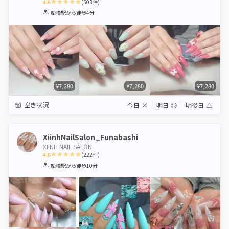
4.6
(
503
件)
1
2
3
4
5
船橋駅
から徒歩4分
Star
Stars
Stars
Stars
Stars
¥7,280
¥7,280
¥7,280
空き状況
今日
×
明日
◎
明後日
△
XiinhNailSalon_Funabashi
XIINH NAIL SALON
4.6
(
222
件)
1
2
3
4
5
船橋駅
から徒歩10分
Star
Stars
Stars
Stars
Stars