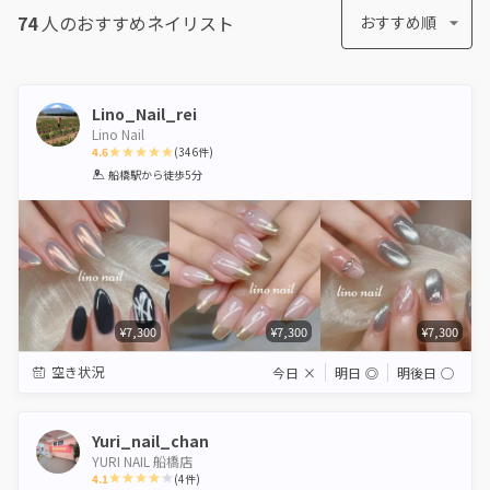
74
人のおすすめ
ネイリスト
おすすめ順
Lino_Nail_rei
Lino Nail
4.6
(
346
件)
1
2
3
4
5
船橋駅
から徒歩5分
Star
Stars
Stars
Stars
Stars
¥7,300
¥7,300
¥7,300
空き状況
今日
×
明日
◎
明後日
◯
Yuri_nail_chan
YURI NAIL 船橋店
4.1
(
4
件)