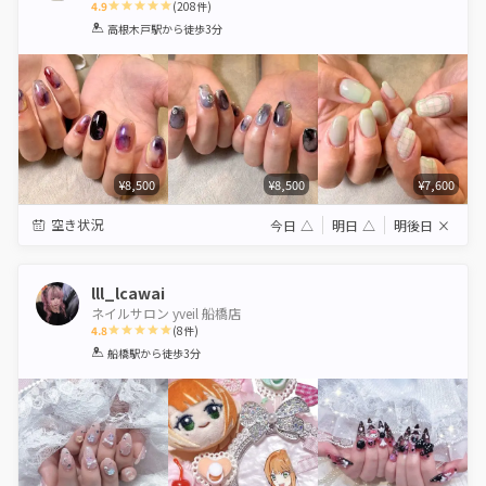
4.9
(
208
件)
1
2
3
4
5
高根木戸駅
から徒歩3分
Star
Stars
Stars
Stars
Stars
¥8,500
¥8,500
¥7,600
空き状況
今日
△
明日
△
明後日
×
lll_lcawai
ネイルサロン yveil 船橋店
4.8
(
8
件)
1
2
3
4
5
船橋駅
から徒歩3分
Star
Stars
Stars
Stars
Stars