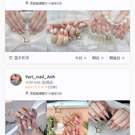
1
2
3
4
5
京成船橋駅
から徒歩2分
Star
Stars
Stars
Stars
Stars
空き状況
今日
×
明日
×
明後日
×
Yuri_nail_Anh
YURI NAIL 船橋店
4.6
(
23
件)
1
2
3
4
5
京成船橋駅
から徒歩2分
Star
Stars
Stars
Stars
Stars