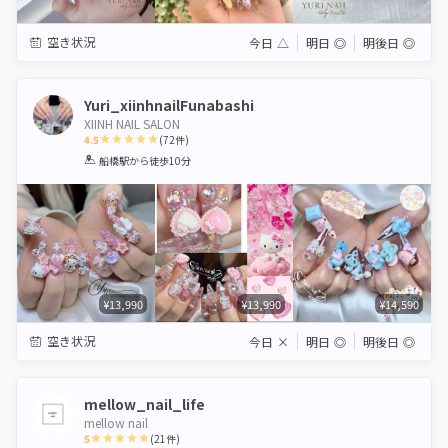
空き状況
今日
△
明日
◎
明後日
◎
Yuri_xiinhnailFunabashi
XIINH NAIL SALON
4.5
(
72
件)
1
2
3
4
5
船橋駅
から徒歩10分
Star
Stars
Stars
Stars
Stars
¥13,990
¥13,990
¥14,590
空き状況
今日
×
明日
◎
明後日
◎
mellow_nail_life
mellow nail
5
(
21
件)