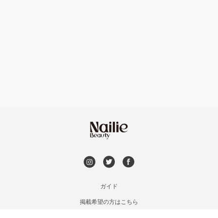
ハンドケアカラー
フィルイン
浦安・行徳・妙典
フット
持ち込み OK
市川・本八幡・下総中山
オフのみ
やり放題 あり
津田沼・京成津田沼
初回オフ 無料
北習志野・習志野
DVD観賞
八千代台・勝田台
メンズOK
ガイド
蘇我・鎌取・土気
掲載希望の方はこちら
出張OK
利用規約