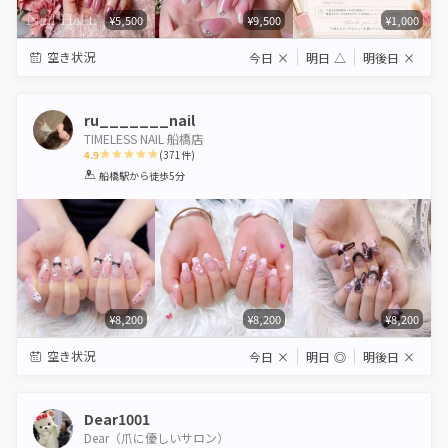
¥5,500
¥9,500
¥1,000
空き状況
今日
×
明日
△
明後日
×
ru_______nail
TIMELESS NAIL 船橋店
4.9
(
371
件)
1
2
3
4
5
船橋駅
から徒歩5分
Star
Stars
Stars
Stars
Stars
¥8,200
¥8,200
¥8,200
空き状況
今日
×
明日
◎
明後日
×
Dear1001
Dear（爪に優しいサロン）