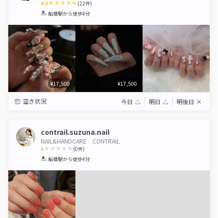
4.9
(
22
件)
1
2
3
4
5
船橋駅
から徒歩4分
Star
Stars
Stars
Stars
Stars
¥17,500
¥17,500
空き状況
今日
△
明日
△
明後日
×
contrail.suzuna.nail
NAIL&HANDCARE CONTRAIL
0
(
0
件)
1
2
3
4
5
船橋駅
から徒歩4分
Star
Stars
Stars
Stars
Stars