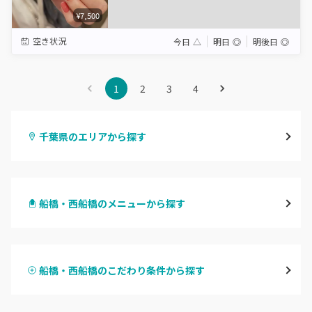
¥7,500
空き状況
今日
△
明日
◎
明後日
◎
1
2
3
4
千葉県のエリアから探す
千葉・千葉中央・西千葉
船橋・西船橋のメニューから探す
柏・南柏
ハンドジェル
松戸・新松戸・新八柱
船橋・西船橋のこだわり条件から探す
ハンドスカルプ
パラジェル
船橋・西船橋