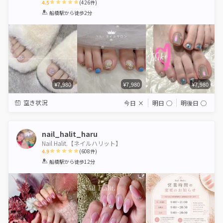
4.5
(
426
件)
1
2
3
4
5
船橋駅
から徒歩2分
Star
Stars
Stars
Stars
Stars
¥7,980
¥7,980
¥7,980
空き状況
今日
×
明日
◯
明後日
◯
nail_halit_haru
Nail Halit.【ネイルハリット】
4.9
(
608
件)
1
2
3
4
5
船橋駅
から徒歩12分
Star
Stars
Stars
Stars
Stars