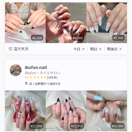
Star
Stars
Stars
Stars
Stars
¥8,500
¥6,900
¥5,900
空き状況
今日
×
明日
×
明後日
×
ikufon.nail
ilkufon・ネイルサロン
4.7
(
349
件)
1
2
3
4
5
日ノ出町駅
から徒歩5分
Star
Stars
Stars
Stars
Stars
¥13,000
¥12,000
¥10,000