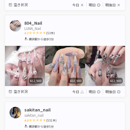
空き状況
今日
×
明日
◎
明後日
×
804_Nail
LUNA_Nail
4.7
(
53
件)
1
2
3
4
5
横浜駅
から徒歩3分
Star
Stars
Stars
Stars
Stars
¥12,900
¥10,900
¥12,900
空き状況
今日
△
明日
◎
明後日
◎
sakitan_nail
sakitan_nailㅤ
4.9
(
531
件)
1
2
3
4
5
横浜駅
から徒歩5分