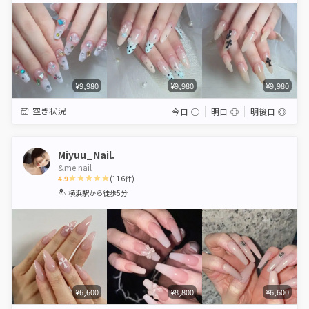
¥9,980
¥9,980
¥9,980
空き状況
今日
◯
明日
◎
明後日
◎
Miyuu_Nail.
&me nail
4.9
(
116
件)
1
2
3
4
5
横浜駅
から徒歩5分
Star
Stars
Stars
Stars
Stars
¥6,600
¥8,800
¥6,600