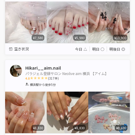
¥7,580
¥5,980
¥13,900
空き状況
今日
△
明日
◯
明後日
◎
Hikari__aim.nail
パラジェル登録サロン Neolive aim 横浜 【アイム】
4.8
(
317
件)
1
2
3
4
5
横浜駅
から徒歩5分
Star
Stars
Stars
Stars
Stars
¥8,830
¥8,830
¥8,830