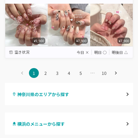
Star
Stars
Stars
Stars
Stars
¥9,900
¥7,900
¥7,900
空き状況
今日
×
明日
◯
明後日
△
1
2
3
4
5
…
10
神奈川県のエリアから探す
横浜
横浜のメニューから探す
川崎
ハンドジェル