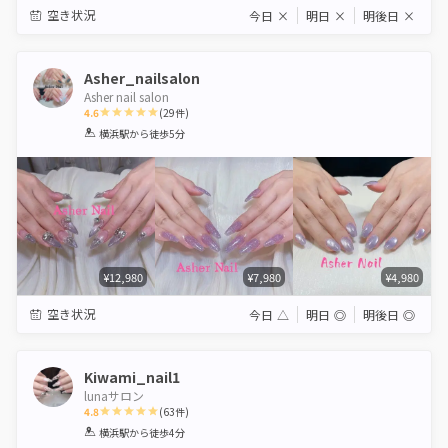
空き状況
今日
×
明日
×
明後日
×
Asher_nailsalon
Asher nail salon
4.6
(
29
件)
1
2
3
4
5
横浜駅
から徒歩5分
Star
Stars
Stars
Stars
Stars
¥12,980
¥7,980
¥4,980
空き状況
今日
△
明日
◎
明後日
◎
Kiwami_nail1
lunaサロン
4.8
(
63
件)
1
2
3
4
5
横浜駅
から徒歩4分