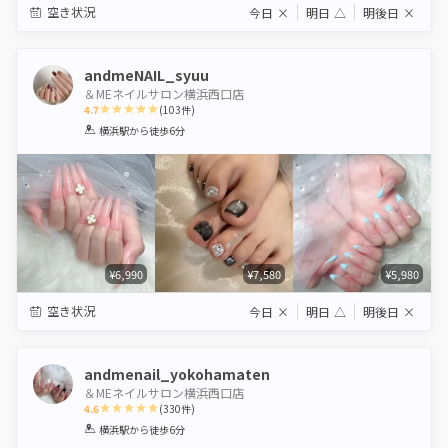
空き状況
今日
×
明日
△
明後日
×
andmeNAIL_syuu
＆MEネイルサロン横浜西口店
4.7
(
103
件)
1
2
3
4
5
横浜駅
から徒歩6分
Star
Stars
Stars
Stars
Stars
¥6,990
¥7,580
¥5,980
空き状況
今日
×
明日
△
明後日
×
andmenail_yokohamaten
＆MEネイルサロン横浜西口店
4.6
(
330
件)
1
2
3
4
5
横浜駅
から徒歩6分
Star
Stars
Stars
Stars
Stars