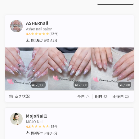
ASHERnail
Asher nail salon
4.5
(
67
件)
1
2
3
4
5
横浜駅
から徒歩5分
Star
Stars
Stars
Stars
Stars
¥12,980
¥12,980
¥6,980
空き状況
今日
△
明日
◎
明後日
◎
MojoNail1
MOJO Nail
4.5
(
66
件)
1
2
3
4
5
横浜駅
から徒歩5分
Star
Stars
Stars
Stars
Stars