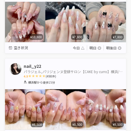
Star
Stars
Stars
Stars
Stars
¥10,800
¥7,800
¥7,800
空き状況
今日
△
明日
◎
明後日
◎
nail_y22
パラジェル,パリジェンヌ登録サロン【CAKE by curro】横浜/東神奈川店(ケイクバイクーロ）
4.9
(
498
件)
1
2
3
4
5
横浜駅
から徒歩15分
Star
Stars
Stars
Stars
Stars
¥8,500
¥8,500
¥8,500