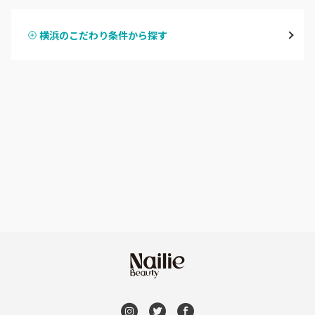
鶴見
横浜のこだわり条件から探す
ハンドスカルプ
パラジェル
溝の口・武蔵溝ノ口・高津
ハンドケアカラー
フィルイン
たまプラーザ・あざみ野
フット
持ち込み OK
本厚木・海老名・伊勢原
オフのみ
やり放題 あり
港北・都筑・青葉台
初回オフ 無料
横須賀・鎌倉・逗子
DVD観賞
桜木町・みなとみらい・関内