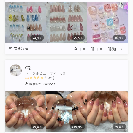
Star
Stars
Stars
Stars
Stars
¥4,980
¥5,500
¥6,980
空き状況
今日
×
明日
×
明後日
×
CQ
トータルビューティーCQ
3.9
(
5
件)
1
2
3
4
5
鴨居駅
から徒歩5分
Star
Stars
Stars
Stars
Stars
¥5,000
¥15,980
¥5,000