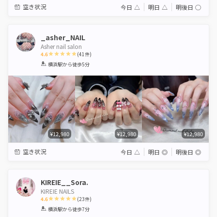
空き状況
今日
△
明日
△
明後日
◯
_asher_NAIL
Asher nail salon
4.6
(
41
件)
1
2
3
4
5
横浜駅
から徒歩5分
Star
Stars
Stars
Stars
Stars
¥12,980
¥12,980
¥12,980
空き状況
今日
△
明日
◎
明後日
◎
KIREIE__Sora.
KIREIE NAILS
4.6
(
23
件)
1
2
3
4
5
横浜駅
から徒歩7分