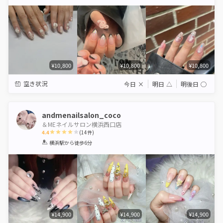
Star
Stars
Stars
Stars
Stars
¥10,800
¥10,800
¥10,800
空き状況
今日
×
明日
△
明後日
◯
andmenailsalon_coco
＆MEネイルサロン横浜西口店
4.4
(
14
件)
1
2
3
4
5
横浜駅
から徒歩6分
Star
Stars
Stars
Stars
Stars
¥14,900
¥14,900
¥14,900