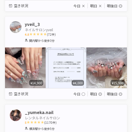
空き状況
今日
×
明日
×
明後日
◎
yveil_3
ネイルサロンyveil
4.8
(
72
件)
1
2
3
4
5
関内駅
から徒歩3分
Star
Stars
Stars
Stars
Stars
¥14,900
¥4,000
¥15,900
空き状況
今日
◯
明日
◎
明後日
◎
_yumeka.nail
レンタルネイルサロン
5
(
1170
件)
1
2
3
4
5
横浜駅
から徒歩5分