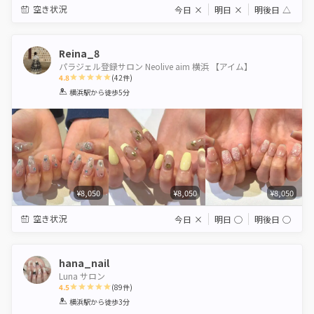
空き状況
今日
×
明日
×
明後日
△
Reina_8
パラジェル登録サロン Neolive aim 横浜 【アイム】
4.8
(
42
件)
1
2
3
4
5
横浜駅
から徒歩5分
Star
Stars
Stars
Stars
Stars
¥8,050
¥8,050
¥8,050
空き状況
今日
×
明日
◯
明後日
◯
hana_nail
Luna サロン
4.5
(
89
件)
1
2
3
4
5
横浜駅
から徒歩3分