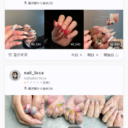
1
2
3
4
5
藤沢駅
から徒歩2分
Star
Stars
Stars
Stars
Stars
¥8,540
¥8,540
¥8,540
空き状況
今日
×
明日
×
明後日
△
nail_licca
nailsalon licca
0
(
0
件)
1
2
3
4
5
藤沢駅
から徒歩3分
Star
Stars
Stars
Stars
Stars