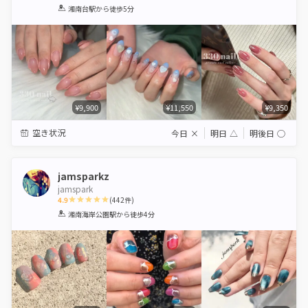
1
2
3
4
5
湘南台駅
から徒歩5分
Star
Stars
Stars
Stars
Stars
¥9,900
¥11,550
¥9,350
空き状況
今日
×
明日
△
明後日
◯
jamsparkz
jamspark
4.9
(
442
件)
1
2
3
4
5
湘南海岸公園駅
から徒歩4分
Star
Stars
Stars
Stars
Stars