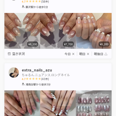
4.7
(
58
件)
1
2
3
4
5
藤沢駅
から徒歩5分
Star
Stars
Stars
Stars
Stars
¥8,200
¥7,700
¥8,200
空き状況
今日
×
明日
×
明後日
△
extra_nails_azu
ちゅるん.ニュアンス.ロングネイル
4.7
(
43
件)
1
2
3
4
5
湘南台駅
から徒歩3分
Star
Stars
Stars
Stars
Stars