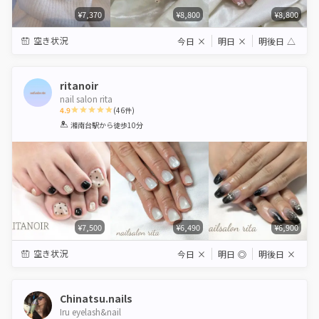
¥7,370
¥8,800
¥8,800
空き状況
今日
×
明日
×
明後日
△
ritanoir
nail salon rita
4.9
(
46
件)
1
2
3
4
5
湘南台駅
から徒歩10分
Star
Stars
Stars
Stars
Stars
¥7,500
¥6,490
¥6,900
空き状況
今日
×
明日
◎
明後日
×
Chinatsu.nails
Iru eyelash&nail