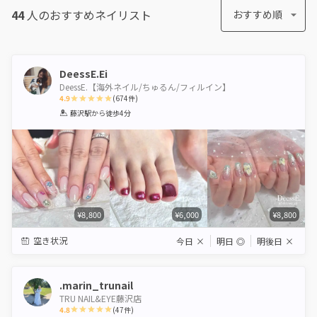
44
人のおすすめ
ネイリスト
おすすめ順
DeessE.Ei
DeessE.【海外ネイル/ちゅるん/フィルイン】
4.9
(
674
件)
1
2
3
4
5
藤沢駅
から徒歩4分
Star
Stars
Stars
Stars
Stars
¥8,800
¥6,000
¥8,800
空き状況
今日
×
明日
◎
明後日
×
.marin_trunail
TRU NAIL&EYE藤沢店
4.8
(
47
件)