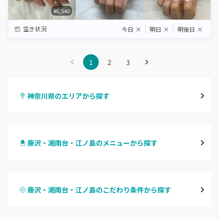
¥6,540
空き状況
今日
×
明日
×
明後日
×
1
2
3
神奈川県のエリアから探す
横浜
藤沢・湘南台・江ノ島のメニューから探す
川崎
ハンドジェル
鶴見
藤沢・湘南台・江ノ島のこだわり条件から探す
ハンドスカルプ
パラジェル
溝の口・武蔵溝ノ口・高津