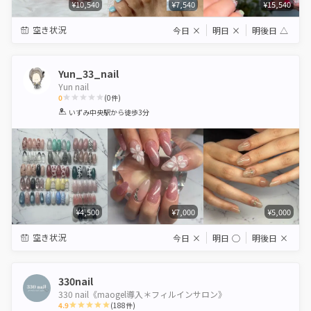
¥10,540
¥7,540
¥15,540
空き状況
今日
×
明日
×
明後日
△
Yun_33_nail
Yun nail
0
(
0
件)
1
2
3
4
5
いずみ中央駅
から徒歩3分
Star
Stars
Stars
Stars
Stars
¥4,500
¥7,000
¥5,000
空き状況
今日
×
明日
◯
明後日
×
330nail
330 nail《maogel導入＊フィルインサロン》
4.9
(
188
件)