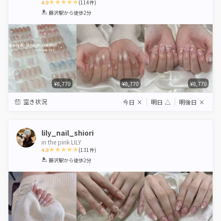
4.9
(
114
件)
1
2
3
4
5
藤沢駅
から徒歩2分
Star
Stars
Stars
Stars
Stars
¥8,770
¥8,770
¥8,770
空き状況
今日
×
明日
△
明後日
×
lily_nail_shiori
in the pink LILY
4.9
(
131
件)
1
2
3
4
5
藤沢駅
から徒歩2分
Star
Stars
Stars
Stars
Stars