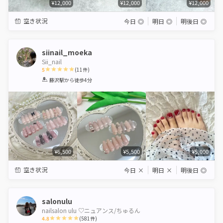
¥12,000
¥12,000
¥12,000
空き状況
今日
◎
明日
◎
明後日
◎
siinail_moeka
Sii_nail
5
(
11
件)
1
2
3
4
5
藤沢駅
から徒歩4分
Star
Stars
Stars
Stars
Stars
¥6,500
¥5,500
¥5,000
空き状況
今日
×
明日
×
明後日
◎
salonulu
nailsalon ulu ♡ニュアンス/ちゅるん
4.8
(
581
件)