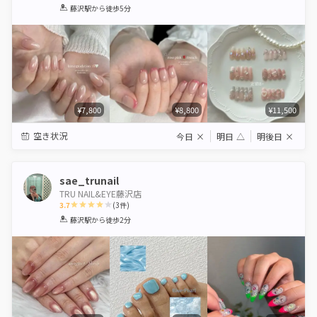
1
2
3
4
5
藤沢駅
から徒歩5分
Star
Stars
Stars
Stars
Stars
¥7,800
¥8,800
¥11,500
空き状況
今日
×
明日
△
明後日
×
sae_trunail
TRU NAIL&EYE藤沢店
3.7
(
3
件)
1
2
3
4
5
藤沢駅
から徒歩2分
Star
Stars
Stars
Stars
Stars