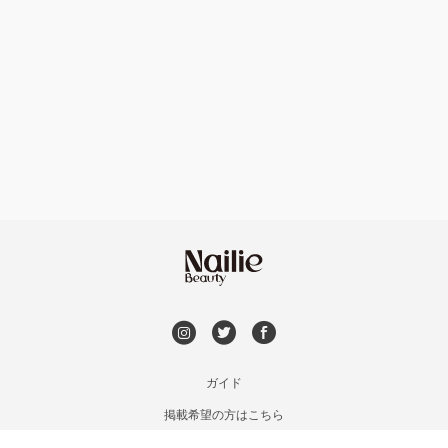
ハンドケアカラー
フィルイン
たまプラーザ・あざみ野
フット
持ち込み OK
本厚木・海老名・伊勢原
オフのみ
やり放題 あり
港北・都筑・青葉台
初回オフ 無料
横須賀・鎌倉・逗子
DVD観賞
桜木町・みなとみらい・関内
メンズOK
ガイド
橋本・相模原・淵野辺
掲載希望の方はこちら
出張OK
利用規約