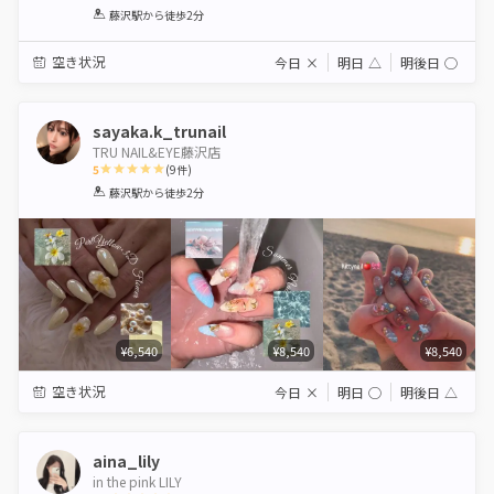
1
2
3
4
5
藤沢駅
から徒歩2分
Star
Stars
Stars
Stars
Stars
空き状況
今日
×
明日
△
明後日
◯
sayaka.k_trunail
TRU NAIL&EYE藤沢店
5
(
9
件)
1
2
3
4
5
藤沢駅
から徒歩2分
Star
Stars
Stars
Stars
Stars
¥6,540
¥8,540
¥8,540
空き状況
今日
×
明日
◯
明後日
△
aina_lily
in the pink LILY