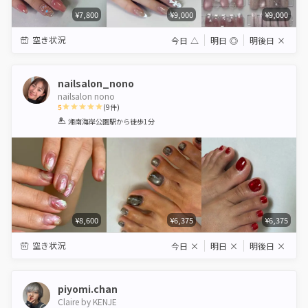
¥7,800
¥9,000
¥9,000
空き状況
今日
△
明日
◎
明後日
×
nailsalon_nono
nailsalon nono
5
(
9
件)
1
2
3
4
5
湘南海岸公園駅
から徒歩1分
Star
Stars
Stars
Stars
Stars
¥8,600
¥6,375
¥6,375
空き状況
今日
×
明日
×
明後日
×
piyomi.chan
Claire by KENJE