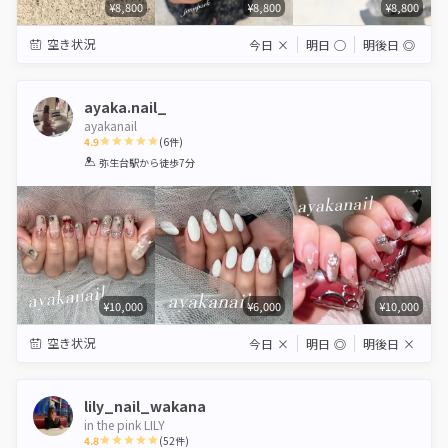
¥8,800
¥8,800
¥8,800
空き状況
今日
×
明日
◯
明後日
◎
ayaka.nail_
ayakanail
4.9
(
6
件)
1
2
3
4
5
弥生台駅
から徒歩7分
Star
Stars
Stars
Stars
Stars
¥10,000
¥6,000
¥10,000
空き状況
今日
×
明日
◎
明後日
×
lily_nail_wakana
in the pink LILY
4.8
(
52
件)