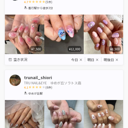
4.7
(
5
件)
1
2
3
4
5
善行駅
から徒歩3分
Star
Stars
Stars
Stars
Stars
¥7,500
¥12,000
¥8,900
空き状況
今日
×
明日
×
明後日
×
trunail_shiori
TRU NAIL&EYE ゆめが丘ソラトス店
4.1
(
6
件)
1
2
3
4
5
ゆめが丘駅
Star
Stars
Stars
Stars
Stars