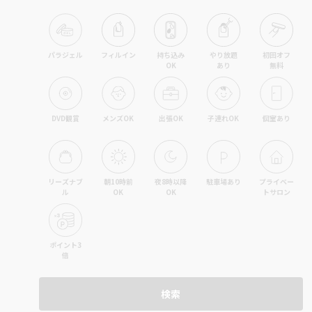
パラジェル
フィルイン
持ち込み

やり放題

初回オフ

OK
あり
無料
DVD観賞
メンズOK
出張OK
子連れOK
個室あり
リーズナブ
朝10時前
夜8時以降
駐車場あり
プライベー
ル
OK
OK
トサロン
ポイント3
倍
検索