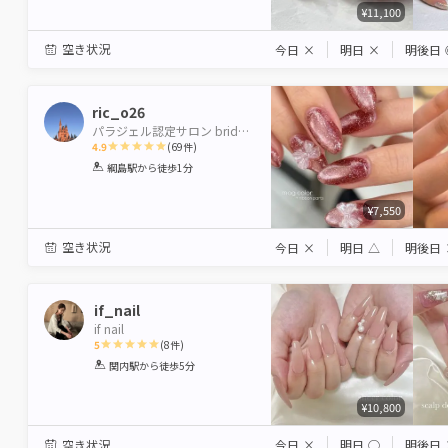
¥11,100
空き状況
今日
×
明日
×
明後日
ric_o26
パラジェル認定サロン bridge by neolive 綱島店 【ブリッジバイネオリーブ】
4.9
(
69
件)
1
2
3
4
5
綱島駅
から徒歩1分
Star
Stars
Stars
Stars
Stars
¥7,550
空き状況
今日
×
明日
△
明後日
if_nail
if nail
5
(
8
件)
1
2
3
4
5
関内駅
から徒歩5分
Star
Stars
Stars
Stars
Stars
¥10,800
空き状況
今日
×
明日
◯
明後日