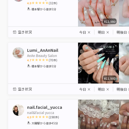
4.9
(
32
件)
1
2
3
4
5
橋本駅
から徒歩5分
Star
Stars
Stars
Stars
Stars
¥11,980
空き状況
今日
×
明日
×
明後日
Lumi_AnAnNail
AnAn Beauty Salon
4.7
(
70
件)
1
2
3
4
5
橋本駅
から徒歩5分
Star
Stars
Stars
Stars
Stars
¥11,980
空き状況
今日
×
明日
×
明後日
nail.facial_yucca
nail&facial yucca
4.9
(
198
件)
1
2
3
4
5
大磯駅
から徒歩45分
Star
Stars
Stars
Stars
Stars