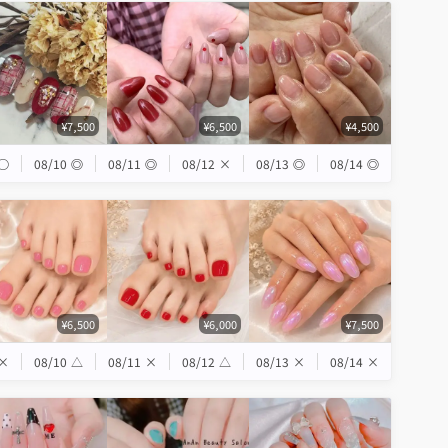
¥7,500
¥6,500
¥4,500
◯
08/10
◎
08/11
◎
08/12
×
08/13
◎
08/14
◎
¥6,500
¥6,000
¥7,500
×
08/10
△
08/11
×
08/12
△
08/13
×
08/14
×