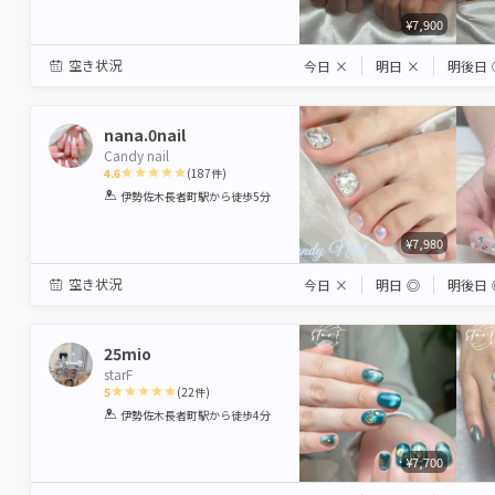
¥7,900
空き状況
今日
×
明日
×
明後日
nana.0nail
Candy nail
4.6
(
187
件)
1
2
3
4
5
伊勢佐木長者町駅
から徒歩5分
Star
Stars
Stars
Stars
Stars
¥7,980
空き状況
今日
×
明日
◎
明後日
25mio
starF
5
(
22
件)
1
2
3
4
5
伊勢佐木長者町駅
から徒歩4分
Star
Stars
Stars
Stars
Stars
¥7,700