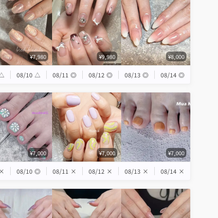
¥7,980
¥9,980
¥8,000
△
08/10
△
08/11
◎
08/12
◎
08/13
◎
08/14
◎
¥7,000
¥7,000
¥7,000
×
08/10
◎
08/11
×
08/12
×
08/13
×
08/14
×