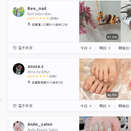
Beo_nail
Nail Salon Beo
4.8
(
30
件)
1
2
3
4
5
武蔵溝ノ口駅
から徒歩12分
Star
Stars
Stars
Stars
Stars
¥7,500
空き状況
今日
×
明日
×
明後日
azusa.s
Alma by kittys
4.8
(
9
件)
1
2
3
4
5
武蔵新城駅
から徒歩2分
Star
Stars
Stars
Stars
Stars
¥6,000
ed
空き状況
今日
×
明日
×
明後日
AnAn_salon
AnAn Beauty Salon