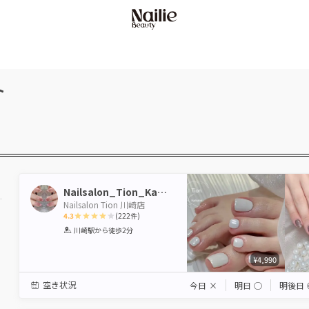
ト
Nailsalon_Tion_Kawasaki
Nailsalon Tion 川崎店
4.3
(
222
件)
1
2
3
4
5
川崎駅
から徒歩2分
Star
Stars
Stars
Stars
Stars
¥4,990
駅から選ぶ
空き状況
今日
×
明日
◯
明後日
エリアから選ぶ