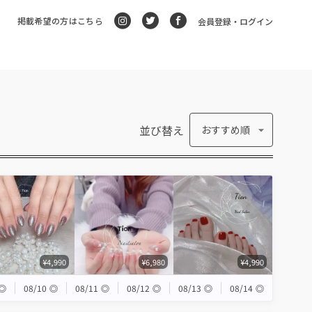
掲載希望の方はこちら
会員登録・ログイン
並び替え
おすすめ順
¥4,990
¥6,980
¥4,990
◎
08/10
◎
08/11
◎
08/12
◎
08/13
◎
08/14
◎