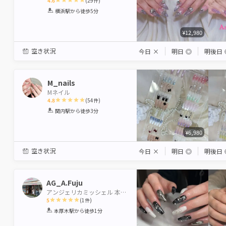
4.6
(
29
件)
1
2
3
4
5
横浜駅
から徒歩5分
Star
Stars
Stars
Stars
Stars
¥12,980
空き状況
今日
×
明日
◎
明後日
M_nails
Mネイル
4.8
(
54
件)
1
2
3
4
5
関内駅
から徒歩3分
Star
Stars
Stars
Stars
Stars
¥6,980
空き状況
今日
×
明日
◎
明後日
AG_A.Fuju
アンジェリカミッシェル 本厚木店【アイブロウ・パリジェンヌ・パラジェル認定サロン】
5
(
1
件)
1
2
3
4
5
本厚木駅
から徒歩1分
Star
Stars
Stars
Stars
Stars