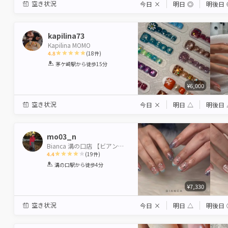
空き状況
今日
×
明日
◎
明後日
kapilina73
Kapilina MOMO
4.8
(
18
件)
1
2
3
4
5
茅ケ崎駅
から徒歩15分
Star
Stars
Stars
Stars
Stars
¥6,000
空き状況
今日
×
明日
△
明後日
mo03_n
Bianca 溝の口店 【ビアンカ】
4.4
(
19
件)
1
2
3
4
5
溝の口駅
から徒歩4分
Star
Stars
Stars
Stars
Stars
¥7,330
空き状況
今日
×
明日
△
明後日