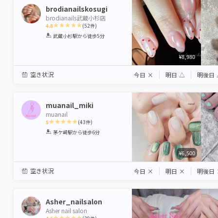
brodianailskosugi
brodianails武蔵小杉店
4.8
(
52
件)
1
2
3
4
5
武蔵小杉駅
から徒歩5分
Star
Stars
Stars
Stars
Stars
¥8,980
空き状況
今日
×
明日
△
明後日
muanail_miki
muanail
5
(
43
件)
1
2
3
4
5
茅ケ崎駅
から徒歩6分
Star
Stars
Stars
Stars
Stars
¥6,500
空き状況
今日
×
明日
×
明後日
Asher_nailsalon
Asher nail salon