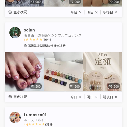
¥7,000
¥7,000
¥9,000
空き状況
今日
×
明日
×
明後日
×
solun
南葛西 透明感×シンプルニュアンス
5
(
60
件)
1
2
3
4
5
葛西臨海公園駅
から徒歩18分
Star
Stars
Stars
Stars
Stars
¥4,500
¥4,500
¥5,500
空き状況
今日
×
明日
×
明後日
×
Lumosco01
ルモスコネイル
4.6
(
39
件)