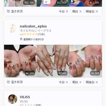
¥11,000
¥11,000
¥11,000
空き状況
今日
×
明日
×
明後日
×
nailsalon_eplus
ネイルサロン イープラス
4.9
(
73
件)
1
2
3
4
5
葛西駅
から徒歩5分
Star
Stars
Stars
Stars
Stars
¥6,000
¥7,000
¥5,000
空き状況
今日
×
明日
×
明後日
×
VILISS
VILISS
0
(
0
件)