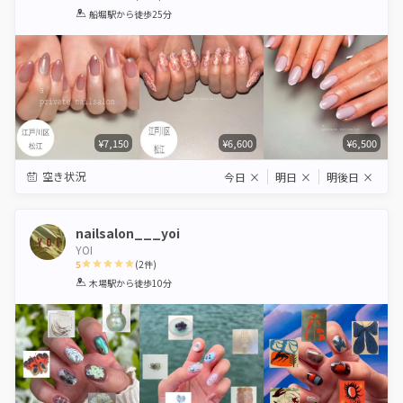
1
2
3
4
5
船堀駅
から徒歩25分
Star
Stars
Stars
Stars
Stars
¥7,150
¥6,600
¥6,500
空き状況
今日
×
明日
×
明後日
×
nailsalon___yoi
YOI
5
(
2
件)
1
2
3
4
5
木場駅
から徒歩10分
Star
Stars
Stars
Stars
Stars