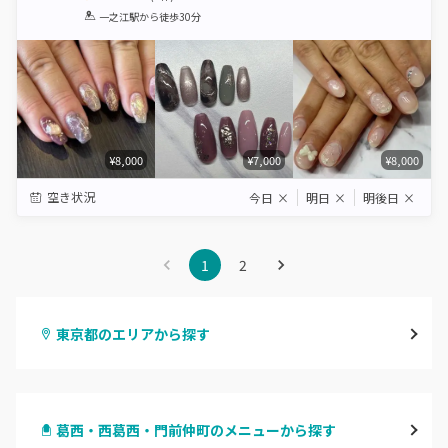
1
2
3
4
5
一之江駅
から徒歩30分
Star
Stars
Stars
Stars
Stars
¥8,000
¥7,000
¥8,000
空き状況
今日
×
明日
×
明後日
×
1
2
東京都のエリアから探す
渋谷
葛西・西葛西・門前仲町のメニューから探す
原宿