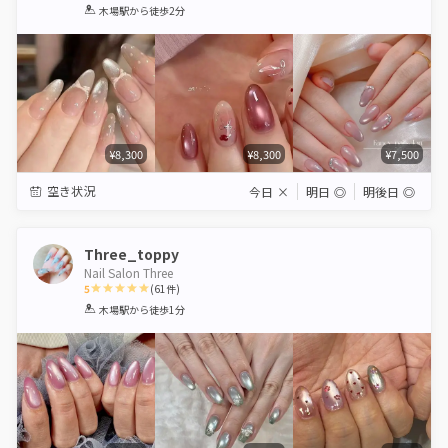
1
2
3
4
5
木場駅
から徒歩2分
Star
Stars
Stars
Stars
Stars
¥8,300
¥8,300
¥7,500
空き状況
今日
×
明日
◎
明後日
◎
Three_toppy
Nail Salon Three
5
(
61
件)
1
2
3
4
5
木場駅
から徒歩1分
Star
Stars
Stars
Stars
Stars