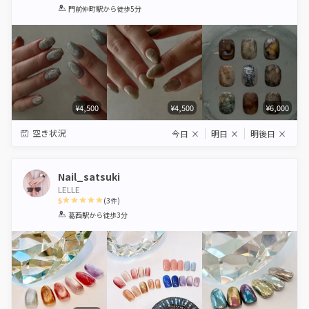
1
2
3
4
5
門前仲町駅
から徒歩5分
Star
Stars
Stars
Stars
Stars
¥4,500
¥4,500
¥6,000
空き状況
今日
×
明日
×
明後日
×
Nail_satsuki
LELLE
5
(
3
件)
1
2
3
4
5
葛西駅
から徒歩3分
Star
Stars
Stars
Stars
Stars