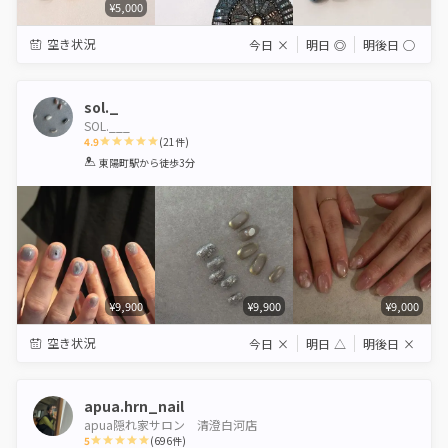
¥5,000
空き状況
今日
×
明日
◎
明後日
◯
sol._
SOL.___
4.9
(
21
件)
1
2
3
4
5
東陽町駅
から徒歩3分
Star
Stars
Stars
Stars
Stars
¥9,900
¥9,900
¥9,000
空き状況
今日
×
明日
△
明後日
×
apua.hrn_nail
apua隠れ家サロン 清澄白河店
5
(
696
件)