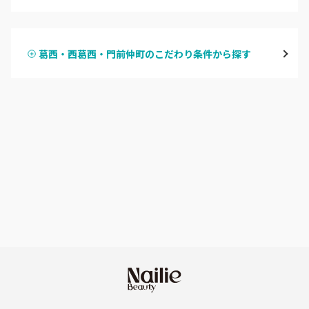
ハンドジェル
表参道・青山
葛西・西葛西・門前仲町のこだわり条件から探す
ハンドスカルプ
パラジェル
新宿
ハンドケアカラー
フィルイン
池袋
フット
持ち込み OK
銀座・新橋・有楽町
オフのみ
やり放題 あり
恵比寿・代官山・中目黒
初回オフ 無料
自由が丘・学芸大学