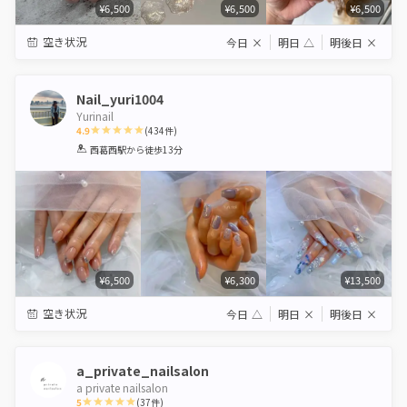
¥6,500
¥6,500
¥6,500
空き状況
今日
×
明日
△
明後日
×
Nail_yuri1004
Yurinail
4.9
(
434
件)
1
2
3
4
5
西葛西駅
から徒歩13分
Star
Stars
Stars
Stars
Stars
¥6,500
¥6,300
¥13,500
空き状況
今日
△
明日
×
明後日
×
a_private_nailsalon
a private nailsalon
5
(
37
件)