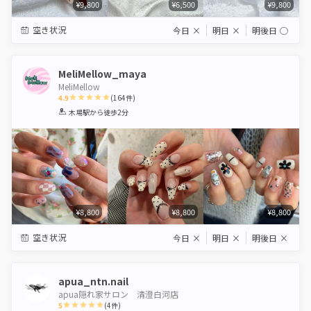
¥9,800
¥6,500
¥9,800
空き状況
今日
×
明日
×
明後日
◯
MeliMellow_maya
MeliMellow
4.9
(
164
件)
1
2
3
4
5
木場駅
から徒歩2分
Star
Stars
Stars
Stars
Stars
¥8,800
¥8,800
¥8,800
空き状況
今日
×
明日
×
明後日
×
apua_ntn.nail
apua隠れ家サロン 清澄白河店
5
(
4
件)