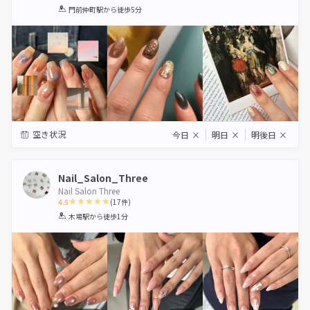
1
2
3
4
5
門前仲町駅
から徒歩5分
Star
Stars
Stars
Stars
Stars
空き状況
今日
×
明日
×
明後日
×
Nail_Salon_Three
Nail Salon Three
4.5
(
17
件)
1
2
3
4
5
木場駅
から徒歩1分
Star
Stars
Stars
Stars
Stars