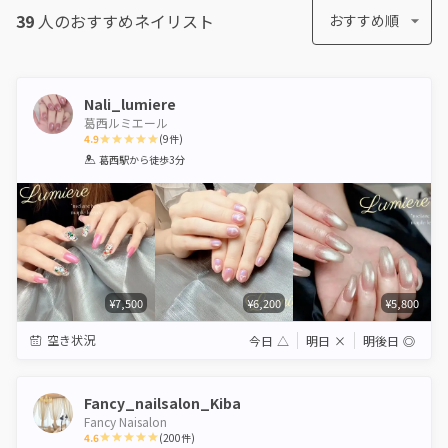
39
人のおすすめ
ネイリスト
おすすめ順
Nali_lumiere
葛西ルミエール
4.9
(
9
件)
1
2
3
4
5
葛西駅
から徒歩3分
Star
Stars
Stars
Stars
Stars
¥7,500
¥6,200
¥5,800
空き状況
今日
△
明日
×
明後日
◎
Fancy_nailsalon_Kiba
Fancy Naisalon
4.6
(
200
件)