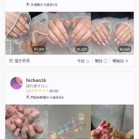
1
2
3
4
5
木場駅
から徒歩1分
Star
Stars
Stars
Stars
Stars
¥7,000
¥7,300
¥6,600
空き状況
今日
△
明日
◯
明後日
×
hichan16
隠れ家サロン
4.9
(
81
件)
1
2
3
4
5
門前仲町駅
から徒歩6分
Star
Stars
Stars
Stars
Stars