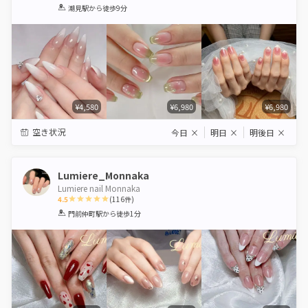
1
2
3
4
5
潮見駅
から徒歩9分
Star
Stars
Stars
Stars
Stars
¥4,580
¥6,980
¥6,980
空き状況
今日
×
明日
×
明後日
×
Lumiere_Monnaka
Lumiere nail Monnaka
4.5
(
116
件)
1
2
3
4
5
門前仲町駅
から徒歩1分
Star
Stars
Stars
Stars
Stars