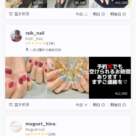
¥7,500
¥8,500
¥10,000
空き状況
今日
△
明日
◎
明後日
◎
raik_nail
RaiK _NaiL
5
(
13
件)
1
2
3
4
5
一之江駅
から徒歩25分
Star
Stars
Stars
Stars
Stars
¥12,000
空き状況
今日
×
明日
◎
明後日
◎
muguet_hina.
Muguet nail
4.8
(
2
件)