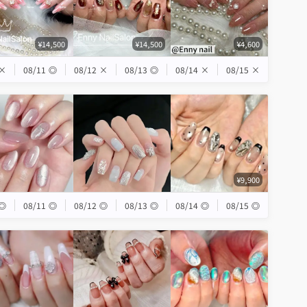
¥14,500
¥14,500
¥4,600
×
08/11
◎
08/12
×
08/13
◎
08/14
×
08/15
×
¥9,900
◎
08/11
◎
08/12
◎
08/13
◎
08/14
◎
08/15
◎