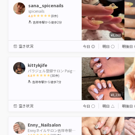
sana_spicenails
spicenails
4.8
(
8
件)
1
2
3
4
5
吉祥寺駅
から徒歩2分
Star
Stars
Stars
Stars
Stars
¥8,000
空き状況
今日
◎
明日
◯
明後日
kittykjife
パラジェル登録サロン Paige by Neolive 吉祥寺店【ペイジバイネオリーブ】
4.8
(
30
件)
1
2
3
4
5
吉祥寺駅
から徒歩7分
Star
Stars
Stars
Stars
Stars
¥8,230
空き状況
今日
◯
明日
△
明後日
Enny_Nailsalon
Ennyネイルサロン吉祥寺駅前店