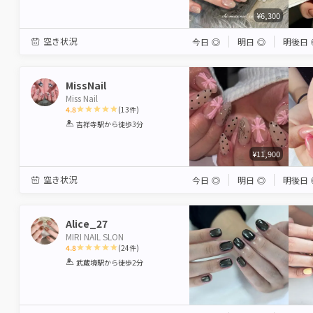
¥6,300
空き状況
今日
◎
明日
◎
明後日
MissNail
Miss Nail
4.8
(
13
件)
1
2
3
4
5
吉祥寺駅
から徒歩3分
Star
Stars
Stars
Stars
Stars
¥11,900
空き状況
今日
◎
明日
◎
明後日
Alice_27
MIRI NAIL SLON
4.8
(
24
件)
1
2
3
4
5
武蔵境駅
から徒歩2分
Star
Stars
Stars
Stars
Stars