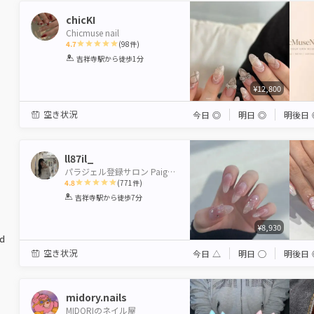
chicKI
Chicmuse nail
4.7
(
98
件)
1
2
3
4
5
吉祥寺駅
から徒歩1分
Star
Stars
Stars
Stars
Stars
¥12,800
空き状況
今日
◎
明日
◎
明後日
ll87il_
パラジェル登録サロン Paige by Neolive 吉祥寺店【ペイジバイネオリーブ】
4.8
(
771
件)
1
2
3
4
5
吉祥寺駅
から徒歩7分
Star
Stars
Stars
Stars
Stars
¥8,930
ed
空き状況
今日
△
明日
◯
明後日
midory.nails
MIDORIのネイル屋