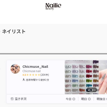
・ネイリスト
Chicmuse_Nail
Chicmuse nail
4.8
(
204
件)
1
2
3
4
5
吉祥寺駅
から徒歩1分
Star
Stars
Stars
Stars
Stars
¥6,300
空き状況
今日
◎
明日
◎
明後日