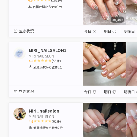
4.5
(
181
件)
1
2
3
4
5
吉祥寺駅
から徒歩1分
Star
Stars
Stars
Stars
Stars
¥8,480
空き状況
今日
×
明日
◯
明後日
MIRI_NAILSALON1
MIRI NAIL SLON
4.5
(
55
件)
1
2
3
4
5
武蔵境駅
から徒歩2分
Star
Stars
Stars
Stars
Stars
空き状況
今日
◎
明日
◎
明後日
Miri_nailsalon
MIRI NAIL SLON
4.6
(
62
件)
1
2
3
4
5
武蔵境駅
から徒歩2分
Star
Stars
Stars
Stars
Stars