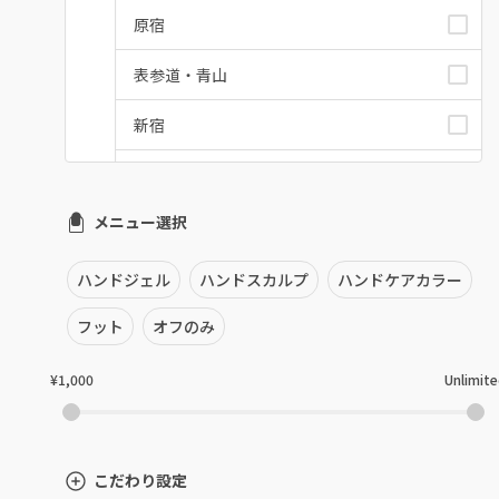
原宿
表参道・青山
新宿
池袋
メニュー選択
銀座・新橋・有楽町
恵比寿・代官山・中目黒
ハンドジェル
ハンドスカルプ
ハンドケアカラー
自由が丘・学芸大学
フット
オフのみ
六本木・麻布十番
¥1,000
Unlimit
三軒茶屋・用賀・二子玉川
下北沢・代々木上原
こだわり設定