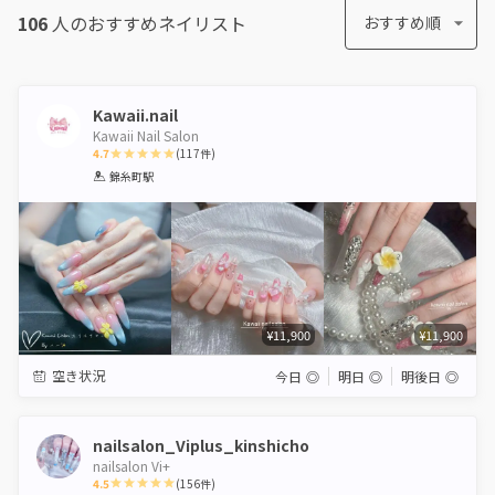
106
人のおすすめ
ネイリスト
おすすめ順
Kawaii.nail
Kawaii Nail Salon
4.7
(
117
件)
1
2
3
4
5
錦糸町駅
Star
Stars
Stars
Stars
Stars
¥11,900
¥11,900
空き状況
今日
◎
明日
◎
明後日
◎
nailsalon_Viplus_kinshicho
nailsalon Vi+
4.5
(
156
件)