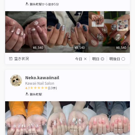
1
2
3
4
5
錦糸町駅
から徒歩5分
Star
Stars
Stars
Stars
Stars
¥8,540
¥8,540
¥8,540
空き状況
今日
×
明日
◎
明後日
◯
Neko.kawaiinail
Kawaii Nail Salon
4.7
(
13
件)
1
2
3
4
5
錦糸町駅
Star
Stars
Stars
Stars
Stars