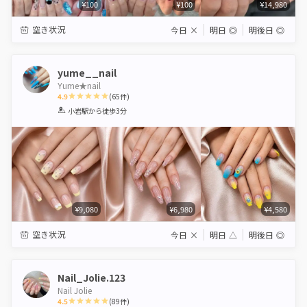
¥100
¥100
¥14,980
空き状況
今日
×
明日
◎
明後日
◎
yume__nail
Yume★nail
4.9
(
65
件)
1
2
3
4
5
小岩駅
から徒歩3分
Star
Stars
Stars
Stars
Stars
¥9,080
¥6,980
¥4,580
空き状況
今日
×
明日
△
明後日
◎
Nail_Jolie.123
Nail Jolie
4.5
(
89
件)