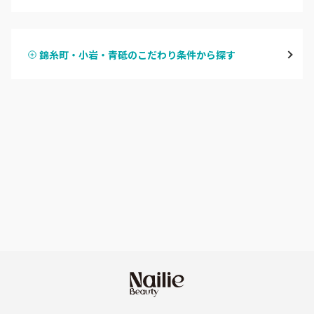
ハンドジェル
表参道・青山
錦糸町・小岩・青砥のこだわり条件から探す
ハンドスカルプ
パラジェル
新宿
ハンドケアカラー
フィルイン
池袋
フット
持ち込み OK
銀座・新橋・有楽町
オフのみ
やり放題 あり
恵比寿・代官山・中目黒
初回オフ 無料
自由が丘・学芸大学