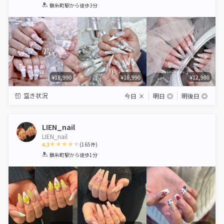
1
2
3
4
5
錦糸町駅
から徒歩3分
Star
Stars
Stars
Stars
Stars
¥18,990
¥18,990
¥12,980
空き状況
今日
×
明日
◎
明後日
◎
LIEN_nail
LIEN_nail
4.3
(
165
件)
1
2
3
4
5
錦糸町駅
から徒歩1分
Star
Stars
Stars
Stars
Stars