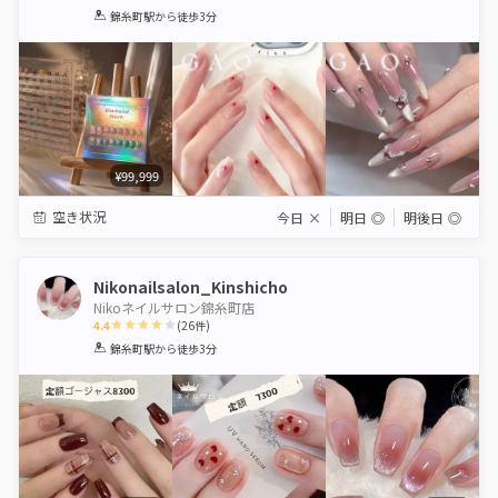
1
2
3
4
5
錦糸町駅
から徒歩3分
Star
Stars
Stars
Stars
Stars
¥99,999
空き状況
今日
×
明日
◎
明後日
◎
Nikonailsalon_Kinshicho
Nikoネイルサロン錦糸町店
4.4
(
26
件)
1
2
3
4
5
錦糸町駅
から徒歩3分
Star
Stars
Stars
Stars
Stars