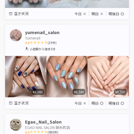
空き状況
今日
×
明日
×
明後日
◎
yumenail_salon
Yumenail
4.8
(
19
件)
1
2
3
4
5
小岩駅
から徒歩3分
Star
Stars
Stars
Stars
Stars
¥3,080
¥5,580
¥5,500
空き状況
今日
×
明日
◎
明後日
◎
Egao_Nail_Salon
EGAO NAIL SALON 錦糸町店
4.6
(
686
件)