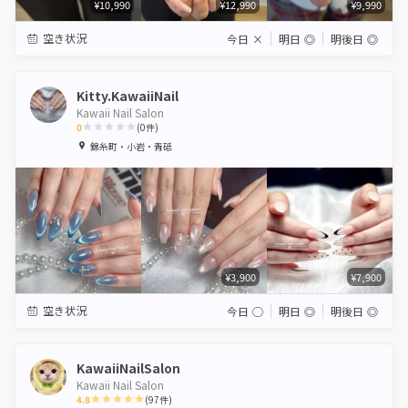
¥10,990
¥12,990
¥9,990
空き状況
今日
×
明日
◎
明後日
◎
Kitty.KawaiiNail
Kawaii Nail Salon
0
(
0
件)
1
2
3
4
5
錦糸町・小岩・青砥
Star
Stars
Stars
Stars
Stars
¥3,900
¥7,900
空き状況
今日
◯
明日
◎
明後日
◎
KawaiiNailSalon
Kawaii Nail Salon
4.8
(
97
件)