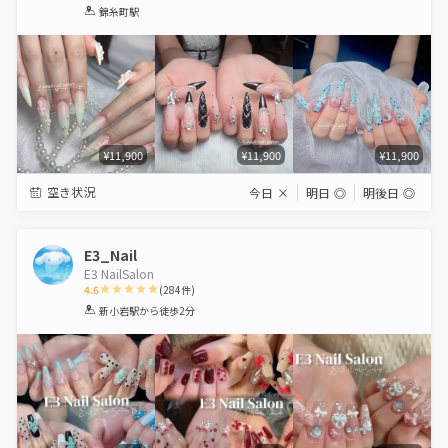
1
2
3
4
5
錦糸町駅
Star
Stars
Stars
Stars
Stars
¥11,900
¥11,900
¥11,900
空き状況
今日
×
明日
◎
明後日
◎
E3_Nail
E3 NailSalon
4.6
(
284
件)
1
2
3
4
5
新小岩駅
から徒歩2分
Star
Stars
Stars
Stars
Stars