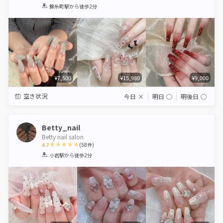
1
2
3
4
5
錦糸町駅
から徒歩2分
Star
Stars
Stars
Stars
Stars
¥7,500
¥15,980
¥9,000
空き状況
今日
×
明日
◯
明後日
◯
Betty_nail
Betty nail salon
4.7
(
58
件)
1
2
3
4
5
小岩駅
から徒歩2分
Star
Stars
Stars
Stars
Stars