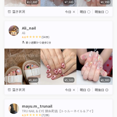
¥12,880
¥7,680
¥8,990
空き状況
今日
×
明日
◯
明後日
◯
Ali_nail
Ali
4.6
(
54
件)
1
2
3
4
5
新小岩駅
から徒歩1分
Star
Stars
Stars
Stars
Stars
¥8,800
¥5,500
¥8,980
空き状況
今日
×
明日
◎
明後日
◎
mayu.m_trunail
TRU NAIL & EYE 錦糸町店【トゥルーネイル＆アイ】
4.9
(
72
件)