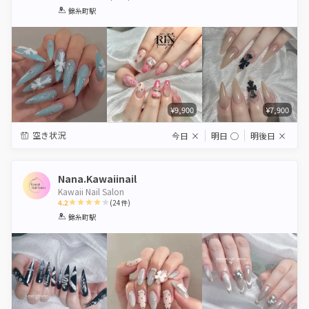
1
2
3
4
5
錦糸町駅
Star
Stars
Stars
Stars
Stars
¥9,900
¥7,900
空き状況
今日
×
明日
◯
明後日
×
Nana.Kawaiinail
Kawaii Nail Salon
4.2
(
24
件)
1
2
3
4
5
錦糸町駅
Star
Stars
Stars
Stars
Stars