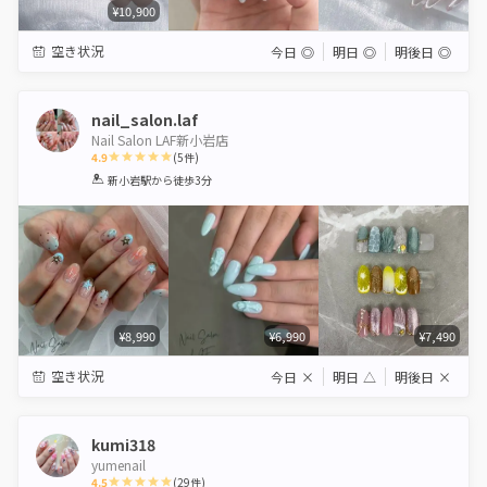
¥10,900
空き状況
今日
◎
明日
◎
明後日
◎
nail_salon.laf
Nail Salon LAF新小岩店
4.9
(
5
件)
1
2
3
4
5
新小岩駅
から徒歩3分
Star
Stars
Stars
Stars
Stars
¥8,990
¥6,990
¥7,490
空き状況
今日
×
明日
△
明後日
×
kumi318
yumenail
4.5
(
29
件)