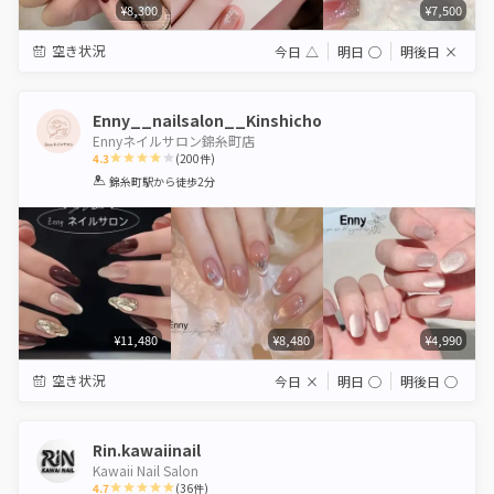
¥8,300
¥7,500
空き状況
今日
△
明日
◯
明後日
×
Enny__nailsalon__Kinshicho
Ennyネイルサロン錦糸町店
4.3
(
200
件)
1
2
3
4
5
錦糸町駅
から徒歩2分
Star
Stars
Stars
Stars
Stars
¥11,480
¥8,480
¥4,990
空き状況
今日
×
明日
◯
明後日
◯
Rin.kawaiinail
Kawaii Nail Salon
4.7
(
36
件)