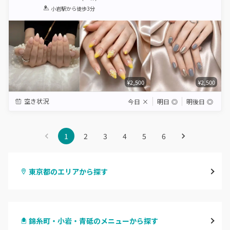
1
2
3
4
5
小岩駅
から徒歩3分
Star
Stars
Stars
Stars
Stars
¥2,500
¥2,500
空き状況
今日
×
明日
◎
明後日
◎
1
2
3
4
5
6
東京都のエリアから探す
渋谷
錦糸町・小岩・青砥のメニューから探す
原宿