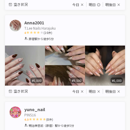
空き状況
今日
×
明日
◎
明後日
×
Anna2001
T.Lee Nails Harajuku
4
(
16
件)
1
2
3
4
5
原宿駅
から徒歩5分
Star
Stars
Stars
Stars
Stars
¥6,000
¥9,500
¥6,000
空き状況
今日
×
明日
×
明後日
×
yuno_nail
PINS16
4.9
(
8
件)
1
2
3
4
5
明治神宮前〈原宿〉駅
から徒歩5分