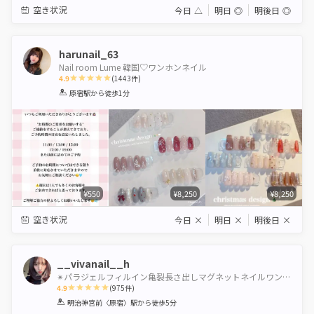
空き状況
今日
△
明日
◎
明後日
◎
harunail_63
Nail room Lume 韓国♡ワンホンネイル
4.9
(
1443
件)
1
2
3
4
5
原宿駅
から徒歩1分
Star
Stars
Stars
Stars
Stars
¥550
¥8,250
¥8,250
空き状況
今日
×
明日
×
明後日
×
__vivanail__h
✴︎パラジェルフィルイン亀裂長さ出しマグネットネイルワンホンネイルギャルネイルちゅるんネイル渋谷
4.9
(
975
件)
1
2
3
4
5
明治神宮前〈原宿〉駅
から徒歩5分