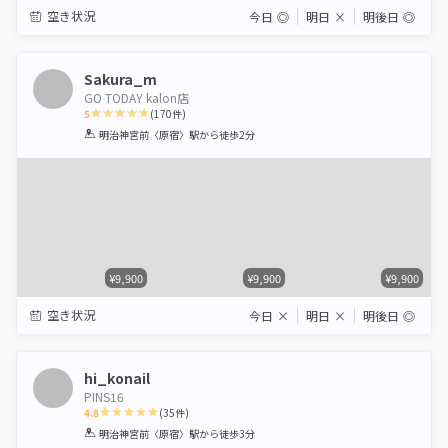
空き状況
今日
◎
明日
×
明後日
◎
Sakura_m
GO TODAY kalon店
5
(
170
件)
1
2
3
4
5
明治神宮前〈原宿〉駅
から徒歩2分
Star
Stars
Stars
Stars
Stars
¥9,900
¥9,900
¥9,900
空き状況
今日
×
明日
×
明後日
◎
hi_konail
PINS16
4.8
(
35
件)
1
2
3
4
5
明治神宮前〈原宿〉駅
から徒歩3分