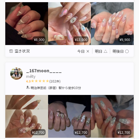
Star
Stars
Stars
Stars
Stars
¥8,000
¥13,000
¥9,900
空き状況
今日
×
明日
△
明後日
◯
_167moon____
mélty
4.9
(
102
件)
1
2
3
4
5
明治神宮前〈原宿〉駅
から徒歩10分
Star
Stars
Stars
Stars
Stars
¥12,700
¥12,700
¥12,700