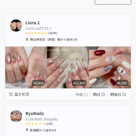
Liora.1
Liora nailサロン
4.9
(
64
件)
1
2
3
4
5
明治神宮前〈原宿〉駅
から徒歩1分
Star
Stars
Stars
Stars
Stars
¥8,800
¥13,800
¥8,980
空き状況
今日
◯
明日
◎
明後日
◎
RyuNails
T.Lee Nails Shinjuku
5
(
2
件)
1
2
3
4
5
新宿駅
から徒歩6分
Star
Stars
Stars
Stars
Stars