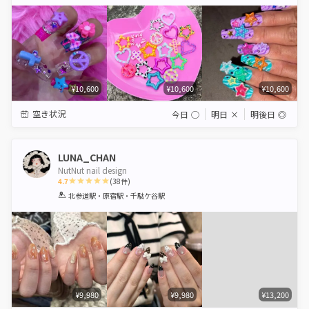
Star
Stars
Stars
Stars
Stars
¥10,600
¥10,600
¥10,600
空き状況
今日
◯
明日
×
明後日
◎
LUNA_CHAN
NutNut nail design
4.7
(
38
件)
1
2
3
4
5
北参道駅・原宿駅・千駄ケ谷駅
Star
Stars
Stars
Stars
Stars
¥9,980
¥9,980
¥13,200