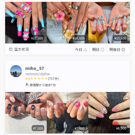
Star
Stars
Stars
Stars
Stars
¥10,600
¥10,600
¥10,600
空き状況
今日
△
明日
◯
明後日
◎
miho_57
mmmm/dafne
4.9
(
757
件)
1
2
3
4
5
原宿駅
から徒歩7分
Star
Stars
Stars
Stars
Stars
¥7,000
¥7,000
¥8,900