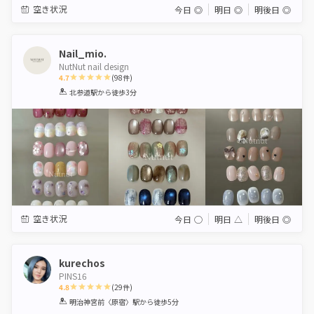
空き状況
今日
◎
明日
◎
明後日
◎
Nail_mio.
NutNut nail design
4.7
(
98
件)
1
2
3
4
5
北参道駅
から徒歩3分
Star
Stars
Stars
Stars
Stars
空き状況
今日
◯
明日
△
明後日
◎
kurechos
PINS16
4.8
(
29
件)
1
2
3
4
5
明治神宮前〈原宿〉駅
から徒歩5分