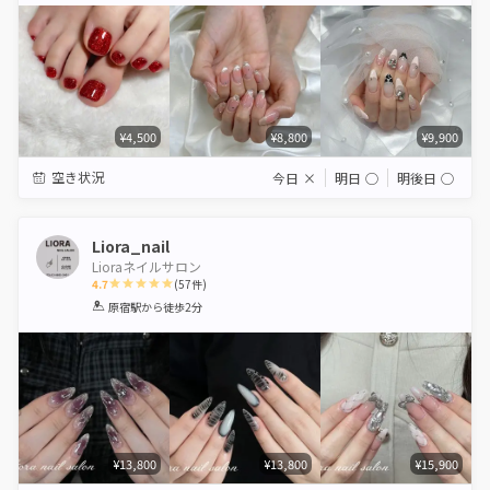
¥4,500
¥8,800
¥9,900
空き状況
今日
×
明日
◯
明後日
◯
Liora_nail
Lioraネイルサロン
4.7
(
57
件)
1
2
3
4
5
原宿駅
から徒歩2分
Star
Stars
Stars
Stars
Stars
¥13,800
¥13,800
¥15,900