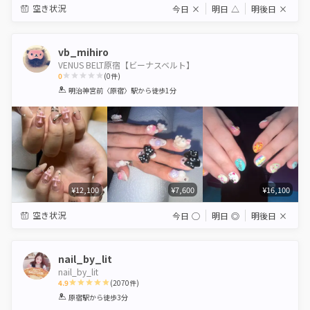
空き状況
今日
×
明日
△
明後日
×
vb_mihiro
VENUS BELT原宿【ビーナスベルト】
0
(
0
件)
1
2
3
4
5
明治神宮前〈原宿〉駅
から徒歩1分
Star
Stars
Stars
Stars
Stars
¥12,100
¥7,600
¥16,100
空き状況
今日
◯
明日
◎
明後日
×
nail_by_lit
nail_by_lit
4.9
(
2070
件)
1
2
3
4
5
原宿駅
から徒歩3分
Star
Stars
Stars
Stars
Stars