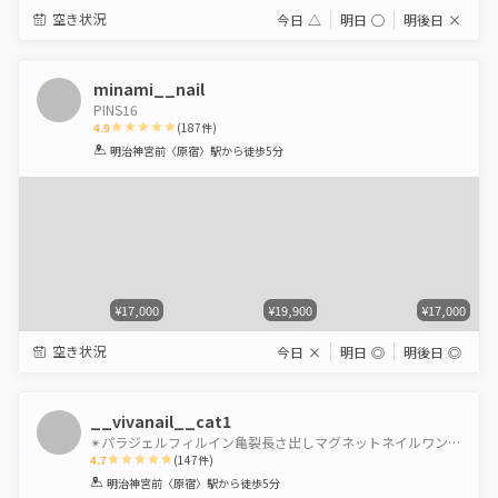
空き状況
今日
△
明日
◯
明後日
×
minami__nail
PINS16
4.9
(
187
件)
1
2
3
4
5
明治神宮前〈原宿〉駅
から徒歩5分
Star
Stars
Stars
Stars
Stars
¥17,000
¥19,900
¥17,000
空き状況
今日
×
明日
◎
明後日
◎
__vivanail__cat1
✴︎パラジェルフィルイン亀裂長さ出しマグネットネイルワンホンネイルギャルネイルちゅるんネイル渋谷
4.7
(
147
件)
1
2
3
4
5
明治神宮前〈原宿〉駅
から徒歩5分