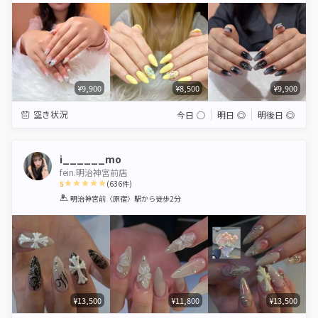
¥9,900
¥8,500
¥9,900
空き状況
今日
◯
明日
◎
明後日
◎
i______mo
fein.明治神宮前店
5
(
636
件)
1
2
3
4
5
明治神宮前〈原宿〉駅
から徒歩2分
Star
Stars
Stars
Stars
Stars
¥13,500
¥11,800
¥13,500