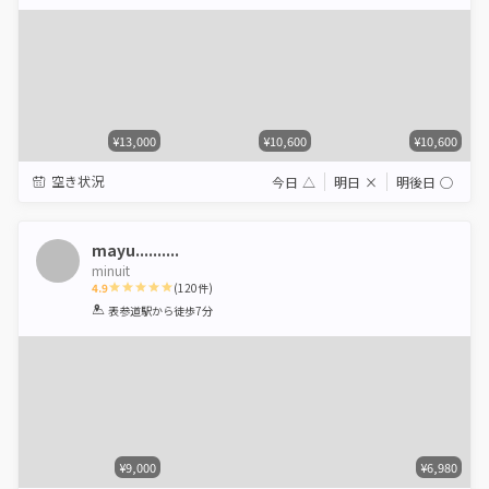
Star
Stars
Stars
Stars
Stars
¥13,000
¥10,600
¥10,600
空き状況
今日
△
明日
×
明後日
◯
mayu..........
minuit
4.9
(
120
件)
1
2
3
4
5
表参道駅
から徒歩7分
Star
Stars
Stars
Stars
Stars
¥9,000
¥6,980