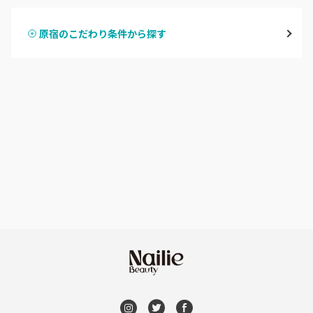
表参道・青山
原宿のこだわり条件から探す
ハンドスカルプ
パラジェル
新宿
ハンドケアカラー
フィルイン
池袋
フット
持ち込み OK
銀座・新橋・有楽町
オフのみ
やり放題 あり
恵比寿・代官山・中目黒
初回オフ 無料
自由が丘・学芸大学
DVD観賞
六本木・麻布十番