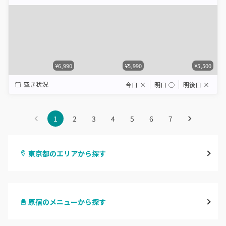
Star
Stars
Stars
Stars
Stars
¥6,990
¥5,990
¥5,500
空き状況
今日
×
明日
◯
明後日
×
1
2
3
4
5
6
7
東京都のエリアから探す
渋谷
原宿のメニューから探す
原宿
ハンドジェル